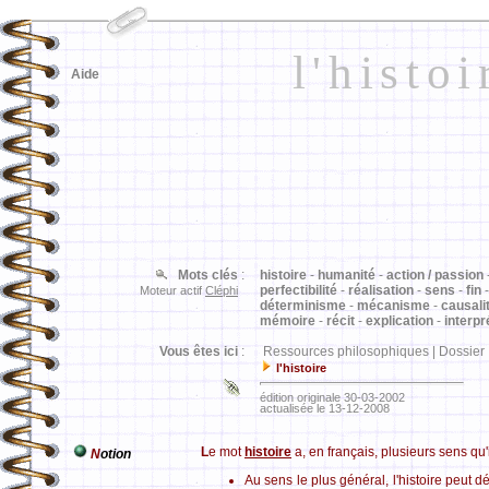
l'histoi
Aide
Mots clés
:
histoire
-
humanité
-
action / passion
perfectibilité
-
réalisation
-
sens
-
fin
Moteur actif
Cléphi
déterminisme
-
mécanisme
-
causali
mémoire
-
récit
-
explication
-
interpr
Vous êtes ici
:
Ressources philosophiques | Dossier
l'histoire
édition originale 30-03-2002
actualisée le 13-12-2008
L
e mot
histoire
a, en français, plusieurs sens qu'i
N
otion
Au sens le plus général, l'histoire peut d