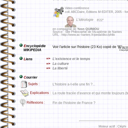
Video conférence
coll. ABCDaire, Editions M-EDITER, 2005 - f
L'idéologie
8'22"
en compagnie de
Yvon QUINIOU
Source : Site Philosophie de l'Académie de Nantes
URL : http://www.ac-nantes.fr/peda/disc/philo
E
ncyclopédie
Voir l'article sur l'histoire (23 Ko) copié de
WIKIPEDIA
=>
L'existence et le temps
L
iens
=>
La culture
=>
La liberté
C
ourrier
Sujets :
L'histoire a-t-elle une fin ?...
Explications :
La route tracée d'avance et qui monte toujours (te
Réflexions :
Fin de l'histoire de France ?
Moteur actif : Cléphi