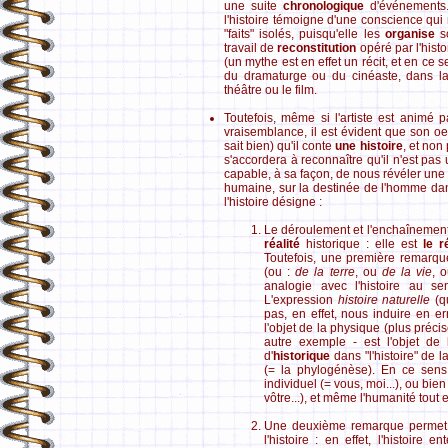
une suite
chronologique
d'événements.
l'histoire témoigne d'une conscience qui
"faits" isolés, puisqu'elle les
organise
so
travail de
reconstitution
opéré par l'hist
(un mythe est en effet un récit, et en ce 
du dramaturge ou du cinéaste, dans la 
théâtre ou le film.
Toutefois, même si l'artiste est animé 
vraisemblance, il est évident que son o
sait bien) qu'il conte
une histoire
, et non
s'accordera à reconnaître qu'il n'est pas 
capable, à sa façon, de nous révéler une c
humaine, sur la destinée de l'homme dans
l'histoire désigne :
Le déroulement et l'enchaînement
réalité
historique : elle est
le r
Toutefois, une première remarque
(ou :
de la terre
, ou
de la vie
, 
analogie avec l'histoire au s
L'expression
histoire naturelle
(qu
pas, en effet, nous induire en err
l'objet de la physique (plus précis
autre exemple - est l'objet de 
d'
historique
dans "l'histoire" de l
(= la phylogénèse). En ce sen
individuel (= vous, moi...), ou bie
vôtre...), et même l'humanité tout e
Une deuxième remarque permet d
l'histoire : en effet, l'histoire 