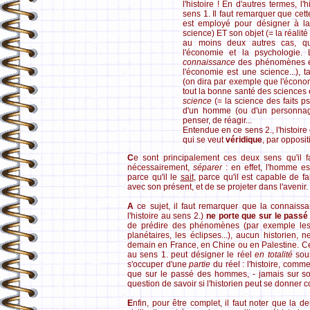
l'histoire ! En d'autres termes, l'h
sens 1. Il faut remarquer que cett
est employé pour désigner à l
science) ET son objet (= la réalit
au moins deux autres cas, qui
l'économie et la psychologie.
connaissance
des phénomènes éc
l'économie est une science...), 
(on dira par exemple que l'économ
tout la bonne santé des sciences
science
(= la science des faits p
d'un homme (ou d'un personnag
penser, de réagir...
Entendue en ce sens 2., l'histoire
qui se veut
véridique
, par opposi
C
e sont principalement ces deux sens qu'il 
nécessairement,
séparer
: en effet, l'homme es
parce qu'il le
sait
, parce qu'il est capable de fa
avec son présent, et de se projeter dans l'avenir.
A
ce sujet, il faut remarquer que la connaissanc
l'histoire au sens 2.)
ne porte que sur le passé
de prédire des phénomènes (par exemple les 
planétaires, les éclipses...), aucun historien,
demain en France, en Chine ou en Palestine. Cet
au sens 1. peut désigner le réel
en totalité
sous
s'occuper d'une
partie
du réel : l'histoire, comm
que sur le passé des hommes, - jamais sur 
question de savoir si l'historien peut se donner
E
nfin, pour être complet, il faut noter que la d