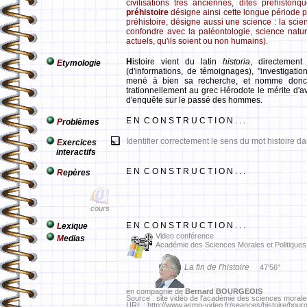
civilisations très anciennes, dites préhistor
préhistoire
désigne ainsi cette longue période pré
préhistoire, désigne aussi une science : la sc
confondre avec la paléontologie, science natur
actuels, qu'ils soient ou non humains).
H
istoire vient du latin
historia
, directement
E
tymologie
(d'informations, de témoignages), "investigation
mené à bien sa recherche, et nomme donc "c
trationnellement au grec Hérodote le mérite d'avo
d'enquête sur le passé des hommes.
E N C O N S T R U C T I O N . . .
P
roblèmes
Identifier correctement le sens du mot histoire da
E
xercices
interactifs
E N C O N S T R U C T I O N . . .
R
epères
cours
E N C O N S T R U C T I O N . . .
L
exique
Video conférence
M
edias
Académie des Sciences Morales et Politiques
La fin de l'histoire
47'56"
en compagnie de
Bernard BOURGEOIS
Source : site vidéo de l'académie des sciences morale
URL : http://www.asmp-video.fr/seances/histoire/bour