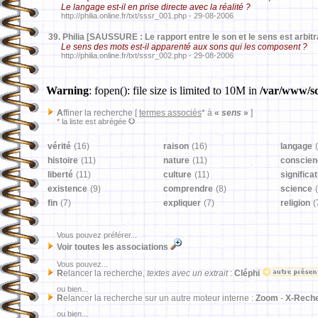
Le langage est-il en prise directe avec la réalité ?
http://philia.online.fr/txt/sssr_001.php - 29-08-2006
39.
Philia [SAUSSURE : Le rapport entre le son et le sens est arbitr
Le sens des mots est-il apparenté aux sons qui les composent ?
http://philia.online.fr/txt/sssr_002.php - 29-08-2006
Warning
: fopen(): file size is limited to 10M in
/var/www/sd
A
ffiner la recherche [
termes associés
* à
«
sens
»
]
* la liste est abrégée
vérité
(16)
raison
(16)
langage
histoire
(11)
nature
(11)
conscien
liberté
(11)
culture
(11)
significa
existence
(9)
comprendre
(8)
science
fin
(7)
expliquer
(7)
religion
(
Vous pouvez préférer...
Voir toutes les associations
Vous pouvez...
R
elancer la recherche,
textes avec un extrait
:
Cléphi
ou bien...
R
elancer la recherche sur un autre moteur interne :
Zoom
-
X-Rech
ou bien...