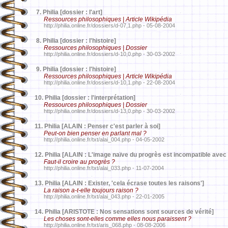
7.
Philia [dossier : l'art]
Ressources philosophiques | Article Wikipédia
http://philia.online.fr/dossiers/d-07,1.php - 05-08-2004
8.
Philia [dossier : l'histoire]
Ressources philosophiques | Dossier
http://philia.online.fr/dossiers/d-10,0.php - 30-03-2002
9.
Philia [dossier : l'histoire]
Ressources philosophiques | Article Wikipédia
http://philia.online.fr/dossiers/d-10,1.php - 22-08-2004
10.
Philia [dossier : l'interprétation]
Ressources philosophiques | Dossier
http://philia.online.fr/dossiers/d-13,0.php - 30-03-2002
11.
Philia [ALAIN : Penser c'est parler à soi]
Peut-on bien penser en parlant mal ?
http://philia.online.fr/txt/alai_004.php - 04-05-2002
12.
Philia [ALAIN : L'image naïve du progrès est incompatible avec 
Faut-il croire au progrès ?
http://philia.online.fr/txt/alai_033.php - 11-07-2004
13.
Philia [ALAIN : Exister, 'cela écrase toutes les raisons']
La raison a-t-elle toujours raison ?
http://philia.online.fr/txt/alai_043.php - 22-01-2005
14.
Philia [ARISTOTE : Nos sensations sont sources de vérité]
Les choses sont-elles comme elles nous paraissent ?
http://philia.online.fr/txt/aris_068.php - 08-08-2006