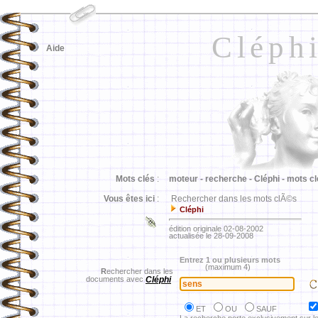
Cléph
Aide
Mots clés
:
moteur -
recherche -
Cléphi -
mots cl
Vous êtes ici
:
Rechercher dans les mots clÃ©s
Cléphi
édition originale 02-08-2002
actualisée le 28-09-2008
Entrez 1 ou plusieurs mots
(maximum 4)
R
echercher dans les
documents avec
Cléphi
ET
OU
SAUF