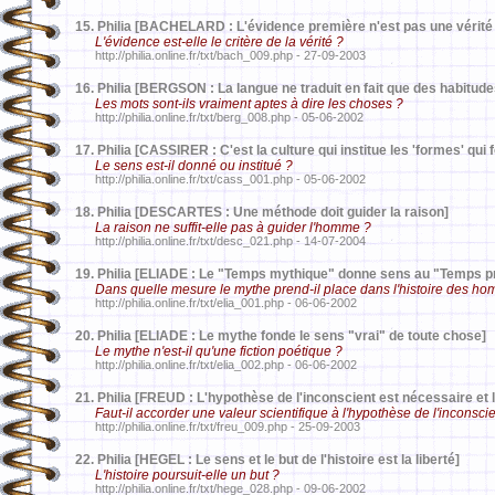
15.
Philia [BACHELARD : L'évidence première n'est pas une vérité
L'évidence est-elle le critère de la vérité ?
http://philia.online.fr/txt/bach_009.php - 27-09-2003
16.
Philia [BERGSON : La langue ne traduit en fait que des habitude
Les mots sont-ils vraiment aptes à dire les choses ?
http://philia.online.fr/txt/berg_008.php - 05-06-2002
17.
Philia [CASSIRER : C'est la culture qui institue les 'formes' qui f
Le sens est-il donné ou institué ?
http://philia.online.fr/txt/cass_001.php - 05-06-2002
18.
Philia [DESCARTES : Une méthode doit guider la raison]
La raison ne suffit-elle pas à guider l'homme ?
http://philia.online.fr/txt/desc_021.php - 14-07-2004
19.
Philia [ELIADE : Le "Temps mythique" donne sens au "Temps p
Dans quelle mesure le mythe prend-il place dans l'histoire des h
http://philia.online.fr/txt/elia_001.php - 06-06-2002
20.
Philia [ELIADE : Le mythe fonde le sens "vrai" de toute chose]
Le mythe n'est-il qu'une fiction poétique ?
http://philia.online.fr/txt/elia_002.php - 06-06-2002
21.
Philia [FREUD : L'hypothèse de l'inconscient est nécessaire et 
Faut-il accorder une valeur scientifique à l'hypothèse de l'inconsci
http://philia.online.fr/txt/freu_009.php - 25-09-2003
22.
Philia [HEGEL : Le sens et le but de l'histoire est la liberté]
L'histoire poursuit-elle un but ?
http://philia.online.fr/txt/hege_028.php - 09-06-2002