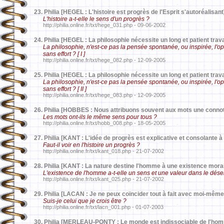
23.
Philia [HEGEL : L'histoire est progrès de l'Esprit s'autoréalisant
L'histoire a-t-elle le sens d'un progrès ?
http://philia.online.fr/txt/hege_031.php - 09-06-2002
24.
Philia [HEGEL : La philosophie nécessite un long et patient trava
La philosophie, n'est-ce pas la pensée spontanée, ou inspirée, l'
sans effort ? [ I ]
http://philia.online.fr/txt/hege_082.php - 12-09-2005
25.
Philia [HEGEL : La philosophie nécessite un long et patient travai
La philosophie, n'est-ce pas la pensée spontanée, ou inspirée, l'
sans effort ? [ II ]
http://philia.online.fr/txt/hege_083.php - 12-09-2005
26.
Philia [HOBBES : Nous attribuons souvent aux mots une connota
Les mots ont-ils le même sens pour tous ?
http://philia.online.fr/txt/hobb_008.php - 18-05-2005
27.
Philia [KANT : L'idée de progrès est explicative et consolante à l
Faut-il voir en l'histoire un progrès ?
http://philia.online.fr/txt/kant_018.php - 21-07-2002
28.
Philia [KANT : La nature destine l'homme à une existence mora
L'existence de l'homme a-t-elle un sens et une valeur dans le dése
http://philia.online.fr/txt/kant_025.php - 21-07-2002
29.
Philia [LACAN : Je ne peux coïncider tout à fait avec moi-même
Suis-je celui que je crois être ?
http://philia.online.fr/txt/lacn_001.php - 01-07-2003
30.
Philia [MERLEAU-PONTY : Le monde est indissociable de l'homm