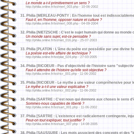
Le monde a-t-il primitivement un sens ?
http://philia.online.fr/txt/merl_003.php - 10-06-2002
31.
Philia [MERLEAU-PONTY : En l'homme tout est indissociablemen
Faut-il, en l'homme, opposer nature et culture ?
http://philia.online.fr/txt/merl_008.php - 04-09-2004
32.
Philia [NIETZSCHE : C'est le sujet humain qui donne au monde c
Un monde sans sujet, est-ce pensable ?
http://philia.online.fr/txt/niet_016.php - 25-07-2003
33.
Philia [PLATON : L'âme du poète est possédée par une divine fol
La poésie est-elle affaire de technique ?
http://philia.online.fr/txt/plat_024.php - 27-03-2005
34.
Philia [RICOEUR - Pas d'objectivité de l'histoire sans "subjectivi
Faut-il attendre de l'histoire qu'elle soit objective ?
http://philia.online.fr/txt/ricr_001.php - 11-06-2002
35.
Philia [RICOEUR - Le mythe a une valeur compréhensive pour 
Le mythe a-t-il une valeur explicative ?
http://philia.online.fr/txt/ricr_002.php - 11-06-2002
36.
Philia [SARTRE : C'est nous qui donnons aux choses le sens d'ê
Sommes-nous capables de liberté ?
http://philia.online.fr/txt/sart_001.php - 11-06-2002
37.
Philia [SARTRE : L'existence est radicalement contingente, injus
Peut-on tout expliquer, tout justifier ?
http://philia.online.fr/txt/sart_007.php - 14-08-2005
38.
Philia [SAUSSURE : Les mots associent des concepts et des "