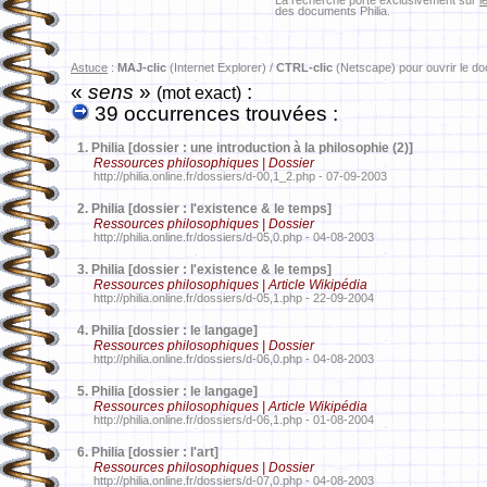
La recherche porte exclusivement sur
l
des documents Philia.
Astuce
:
MAJ-clic
(Internet Explorer) /
CTRL-clic
(Netscape) pour ouvrir le d
«
sens
»
:
(mot exact)
39 occurrences trouvées :
1.
Philia [dossier : une introduction à la philosophie (2)]
Ressources philosophiques | Dossier
http://philia.online.fr/dossiers/d-00,1_2.php - 07-09-2003
2.
Philia [dossier : l'existence & le temps]
Ressources philosophiques | Dossier
http://philia.online.fr/dossiers/d-05,0.php - 04-08-2003
3.
Philia [dossier : l'existence & le temps]
Ressources philosophiques | Article Wikipédia
http://philia.online.fr/dossiers/d-05,1.php - 22-09-2004
4.
Philia [dossier : le langage]
Ressources philosophiques | Dossier
http://philia.online.fr/dossiers/d-06,0.php - 04-08-2003
5.
Philia [dossier : le langage]
Ressources philosophiques | Article Wikipédia
http://philia.online.fr/dossiers/d-06,1.php - 01-08-2004
6.
Philia [dossier : l'art]
Ressources philosophiques | Dossier
http://philia.online.fr/dossiers/d-07,0.php - 04-08-2003