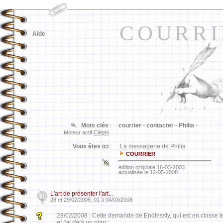
COURRI
Aide
Mots clés
:
courrier
-
contacter
-
Philia
-
Moteur actif
Cléphi
Vous êtes ici
:
La messagerie de Philia
COURRIER
édition originale 16-03-2003
actualisée le 12-05-2008
L'art de présenter l'art...
28 et 29/02/2008, 01 à 04/03/2008
28/02/2008 : Cette demande de Endlessly, qui est en classe t
et j'ai déjà un plan :