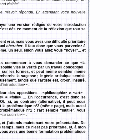
end visible".
de m'avoir répondu. En attendant votre nouvelle
yer une version rédigée de votre introduction
'est dès ce moment de la réflexion que tout se
t vrai, mais vous avez une difficulté prioritaire
quoi
chercher
. Il faut donc que vous parveniez à
me, un seul, sinon vous allez vous "noyer"... et
pas commencer à vous demander ce que <la
osophie vise la vérité par un travail conceptuel ;
ue sur les formes, et peut même sembler même
echerche la sagesse ; le génie artistique semble
sement, tandis que l'artiste est, dit-on, inspiré.
d'introduction
<<.
leur des oppositions : <philosophie> ≠ <art> ;
> ≠ <folie> ... En l'occurrence, c'est donc se
U si, au contraire (alternative), il peut nous
à la problématique n°2 (même page), mais aussi
roblématique n°1 : l'art semble "inutile". Vous
>
ce courrier
<<.
, et j'attends maintenant votre présentation. De
temps, mais ce n'est pas prioritaire, et, à mon
si vous avez une bonne formulation problématique