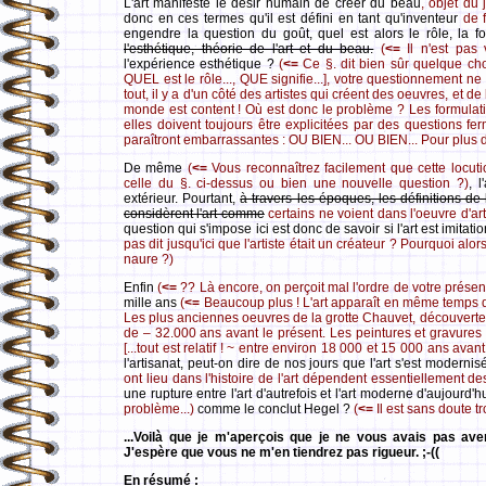
L'art manifeste le désir humain de créer du beau
, objet du
donc en ces termes qu'il est défini en tant qu'inventeur
de 
engendre la question du goût, quel est alors le rôle, la fo
l'esthétique, théorie de l'art et du beau.
(
<=
Il n'est pas 
l'expérience esthétique ?
(
<=
Ce §. dit bien sûr quelque cho
QUEL est le rôle..., QUE signifie...], votre questionnement 
tout, il y a d'un côté des artistes qui créent des oeuvres, et de l
monde est content ! Où est donc le problème ? Les formulati
elles doivent toujours être explicitées par des questions f
paraîtront embarrassantes : OU BIEN... OU BIEN... Pour plus d
De même
(
<=
Vous reconnaîtrez facilement que cette locuti
celle du §. ci-dessus ou bien une nouvelle question ?)
, 
extérieur. Pourtant,
à travers les époques, les définitions de
considèrent l'art comme
certains ne voient dans l'oeuvre d'ar
question qui s'impose ici est donc de savoir si l'art est imitati
pas dit jusqu'ici que l'artiste était un créateur ? Pourquoi alo
naure ?)
Enfin
(
<=
?? Là encore, on perçoit mal l'ordre de votre présent
mille ans
(
<=
Beaucoup plus ! L'art apparaît en même temps q
Les plus anciennes oeuvres de la grotte Chauvet, découverte
de – 32.000 ans avant le présent. Les peintures et gravures 
[...tout est relatif ! ~ entre environ 18 000 et 15 000 ans avan
l'artisanat, peut-on dire de nos jours que l'art s'est moderni
ont lieu dans l'histoire de l'art dépendent essentiellement des
une rupture entre l'art d'autrefois et l'art moderne d'aujourd'h
problème...)
comme le conclut Hegel ?
(
<=
Il est sans doute t
...Voilà que je m'aperçois que je ne vous avais pas av
J'espère que vous ne m'en tiendrez pas rigueur. ;-((
En résumé :