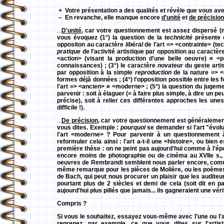
+ Votre présentation a des qualités et révèle que vous avez 
– En revanche, elle manque encore
d'unité
et
de précision
...
D'unité
, car votre questionnement est assez dispersé (ma
vous évoquez (1°) la question de la
technicité
présente d
oppositon au caractère
libéral
de l'art => <contrainte> (tec
pratique
de l'activité artistique par opposition au caractèr
<action> (visant la production d'une belle oeuvre) ≠ <
connaissances) ; (3°) le caractère
novateur
du geste artis
par opposition à la simple
reproduction
de la nature => <
formes déjà données ; (4°) l'opposition possible entre les
l'art => <ancien> ≠ <moderne> ; (5°) la question du jugemen
parvenir : soit à élaguer (= à faire plus simple, à dire un p
précise), soit à relier ces différentes approches les unes 
difficile !).
...
De précision
, car votre questionnement est généralement 
vous dites. Exemple :
pourquoi
se demander si l'art "évolue
l'art <moderne> ? Pour parvenir à un questionnement à 
reformuler cela ainsi : l'art a-t-il une <histoire>, ou bien 
première thèse : on ne peint pas aujourd'hui comme à l'époq
encore moins de photographie ou de cinéma au XVIIe s., e
oeuvres de Rembrandt semblent nous parler encore, comme s
même remarque pour les pièces de Molière, ou les poèm
de Bach, qui peut nous procurer un plaisir que les auditeu
pourtant plus de 2 siècles et demi de cela (soit dit en 
aujourd'hui plus pillés que jamais... ils gagneraient une véri
Compris ?
Si vous le souhaitez, essayez vous-même avec l'une ou l'
reprenez, par exemple, ce que vous dites sur l'artiste