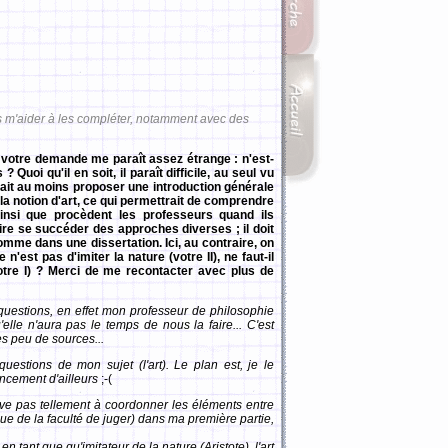
s m'aider à les compléter, notamment avec des
 votre demande me paraît assez étrange : n'est-
Quoi qu'il en soit, il paraît difficile, au seul vu
udrait au moins proposer une introduction générale
a notion d'art, ce qui permettrait de comprendre
nsi que procèdent les professeurs quand ils
ire se succéder des approches diverses ; il doit
mme dans une dissertation. Ici, au contraire, on
e n'est pas d'imiter la nature (votre II), ne faut-il
otre I) ? Merci de me recontacter avec plus de
questions, en effet mon professeur de philosophie
lle n'aura pas le temps de nous la faire... C'est
ès peu de sources...
uestions de mon sujet (l'art). Le plan est, je le
encement d'ailleurs
;-(
ive pas tellement à coordonner les éléments entre
ique de la faculté de juger) dans ma première partie,
n tant que qu'imitateur de la nature (Aristote), l'art