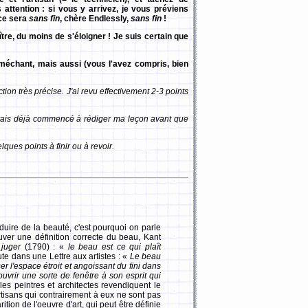
 attention : si vous y arrivez, je vous préviens
 ce sera
sans fin
, chère Endlessly,
sans fin
!
ître, du moins de s'éloigner ! Je suis certain que
-méchant, mais aussi (vous l'avez compris, bien
tion très précise. J'ai revu effectivement 2-3 points
avais déjà commencé à rédiger ma leçon avant que
lques points à finir ou à revoir.
oduire de la beauté, c'est pourquoi on parle
uver une définition correcte du beau, Kant
 juger
(1790) : «
le beau est ce qui plaît
te dans une Lettre aux artistes : «
Le beau
ser l'espace étroit et angoissant du fini dans
ouvrir une sorte de fenêtre à son esprit qui
les peintres et architectes revendiquent le
artisans qui contrairement à eux ne sont pas
rition de l'oeuvre d'art, qui peut être définie