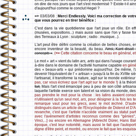
on dire de nos jours que l'art s'est modernisé ? Existe-t-il ains
d'aujourd'hui comme le conclut Hegel ?
=>
03/03/08 :
Merci Endlessly. Voici ma correction de votr
que vous pourrez en tirer bénéfice :
C'est dans la vie quotidienne que l'art joue un rôle. En eff
(musées, expositions...) mais aussi sans que l'on y fasse fo
des Terreaux à Lyon : sculpture ; radio : musique...).
L'art peut être défini comme la création de belles choses, en 
encore inventeur de la beauté, du beau.
Ainsi, Kant disait
concepts
»
.
(
<=
Cette citation concerne le beau en général, et n
Le mot « art » vient du latin
ars, artis
qui dans l'usage courant 
à-dire dans le domaine de l'activité humaine capable
en géné
des « beaux-arts » qui prédomine aujourd'hui. De même, l'ar
devenir l'équivalent de l' « artisan » jusqu'à la fin du XVIIIe si
l'artisanat, il transforme la nature, agit sur le monde extérieu
pas, car vous écrivez que l'art
agit
sur le monde !)
à la théor
fait,
Mais l'art s'est émancipé peu à peu de son côté artisanal
laquelle l'artiste exerce son talent et sa vision du monde, de
pas prendre le mot pour la chose : les latins avaient consc
n'utilisaient qu'un seul mot,
ars
, pour désigner à la fois les t
remarque vaut pour les grecs, avec le mot
technè
. D'aut
distingués dans un article de l'Encyclopédie de Diderot et D'Al
revanche, c'est que l'artiste n'accède vraiment au statut par
avec l'avènement d'artistes reconnus comme des "génies",
Vinci,...] ou encore en Allemagne [Albrecht Dürer, Hans Ba
époque, c'est leur notoriété, mais aussi le fait que l'autopor
digne d'être peint, et montré, ou encore le fait que les esquiss