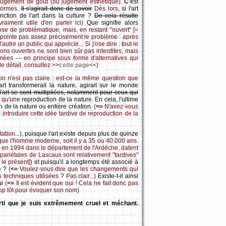
 jugement de goût (ou jugement esthétique).
C
'
est
formes
.
Il s'agirait donc de savoir
Dès lors,
si l'art
nction de l'art dans la culture ?
De cela résulte
vraiment utile d'en parler ici)
Que signifie alors
se de problématique, mais, en restant "ouvert" [=
ne pointe pas assez précisément le problème : après
'autre un public qui apprécie... Si j'ose dire : tout le
ons ouvertes ne sont bien sûr pas interdites, mais
ermées — en principe sous forme d'alternatives qui
e détail, consultez >>
cette page
<<)
on n'est pas claire : est-ce la même question que
l'art transformerait la nature, agirait sur le monde
 l'art se sont multipliées, notamment pour ceux qui
t qu'une
reproduction de la nature. En cela, l'ultime
on de la nature ou entière création.
(
<=
N'avez-vous
rs introduire cette idée tardive de reproduction de la
ation...)
, puisque l'art existe depuis plus de quinze
ue l'homme moderne, soit il y a 35 ou 40.000 ans.
 en 1994 dans le département de l'Ardèche, datent
pariétales de Lascaux sont relativement "tardives"
t le présent])
et puisqu'il a longtemps été associé à
sé ?
(
<=
Voulez-vous dire que les changements qui
 techniques utilisées ? Pas clair...)
Existe-t-il ainsi
ui
(
<=
Il est évident que oui ! Cela ne fait donc pas
rop tôt pour évoquer son nom)
erti que je suis extrêmement cruel et méchant.