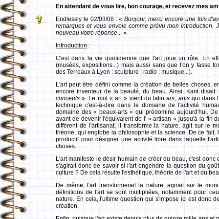
En attendant de vous lire, bon courage, et recevez mes amit
Endlessly le 02/03/08 : «
Bonjour, merci encore une fois d'a
remarques et vous envoie comme prévu mon introduction. J'ai
nouveau votre réponse
... »
Introduction
:
C'est dans la vie quotidienne que l'art joue un rôle. En eff
(musées, expositions...) mais aussi sans que l'on y fasse fo
des Terreaux à Lyon : sculpture ; radio : musique...).
L'art peut être défini comme la création de belles choses, en 
encore inventeur de la beauté, du beau. Ainsi, Kant disait 
concepts
». Le mot « art » vient du latin
ars, artis
qui dans l
technique c'est-à-dire dans le domaine de l'activité hum
domaine des « beaux-arts » qui prédomine aujourd'hui. De m
avant de devenir l'équivalent de l' « artisan » jusqu'à la fin d
différent de l'artisanat, il transforme la nature, agit sur le 
théorie, qui englobe la philosophie et la science. De ce fait,
productif pour désigner une activité libre dans laquelle l'a
choses.
L'art manifeste le désir humain de créer du beau, c'est donc en
s'agirait donc de savoir si l'art engendre la question du goût,
culture ? De cela résulte l'esthétique, théorie de l'art et du b
De même, l'art transformerait la nature, agirait sur le mon
définitions de l'art se sont multipliées, notamment pour ce
nature. En cela, l'ultime question qui s'impose ici est donc de 
création.
Enfin, puisque l'art existe depuis plus de quinze mille ans et p