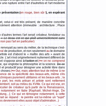
i une rupture entre l'art d'autrefois et l'art moderne
e présentation (
en rouge, bien sûr !
), en espérant
et, celui-ci est très présent, de manière concrète
rcément attention (immeuble : architecture ; Place
d'autres termes l'art serait créateur, fondateur ou
 : «
Le beau est ce qui plaît universellement sans
on pas l'art en particulier)
renvoyait au sens du métier, de la technique c'est-
ral
de production, et non seulement
au
le
domaine
tiste est d'abord le « maître des arts » avant de
ècle. L'art n'est originellement nullement différent de
r et s'oppose ainsi
à l'action et
(
<=
on ne comprend
ie, qui englobe la philosophie et la science.
De ce
 et productif pour désigner une activité libre dans
s choses.
(
<=
Oui, mais attention tout de même à ne
ience de la spécificité des beaux-arts, même s'ils
echniques purement utilitaires et les beaux-arts ; la
re part, les mots
artisan
et
artiste
sont nettement
embert, soit au milieu du XVIIIe. Ce qui est vrai, en
ticulier de créateur qu'à partir de la Renaissance,
 notamment en Italie [Raphaël, Michel-Ange, De
ldung,...]. Ce qui en témoigne notamment, à cette
trait se répand : le peintre est lui-même un "sujet"
es deviennent elles aussi objet d'admiration...)