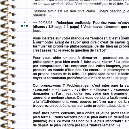
en tant que symbole, Klee " l'art ne reproduit pas le visible, il r
J'espère avoir été un peu plus claire... Merci beaucoup 
réponse...
».
=>
02/03/08 :
Rebonjour endlessly. Pourriez-vous m'envo
(disons : 1/2 page à 1 page) ? Vous savez sûrement que c
joue.
Vous insistez sur votre manque de "sources". C'est sûremen
à surmonter avant de savoir quoi dire : c'est de savoir 
formuler un problème philosophique. Je dis bien
un
problè
c'est assez facile avec la question de l'art ;-|°
Pour vous aider un peu à démarrer : pourquoi ne 
philosophie> peut bien avoir à faire avec <l'art> ? La phil
par comparaison, l'art emprunte des voies imagées, jo
produire un monde d'illusions. Ou encore : le philosophe r
un proche cousin de la folie... Le philosophe pense laborieu
Voyez la formulation problématique n°3 dans >>
cette page 
Comprenez-vous ? Problématiser, c'est interroger la va
<concept> ≠ <image> ; <vérité> ≠ <illusion> ; <sagesse
demander si l'art n'est qu'un jeu, voire une tromperie O
apprendre quelque chose. Cela vous conduira facilement 
à la n°1.Evidemment, vous pouvez préférer partir de la p
trouverez un petit échange sur cette problématique dans >
Voilà mes petits conseils, bien chère et jeune professeur
pied ferme... Nous verrons pour le plan dans un deuxième 
(humble) avis, ce n'est pas non plus le plus important : 
de départ, le plan viendra presque "naturellement" ;-)