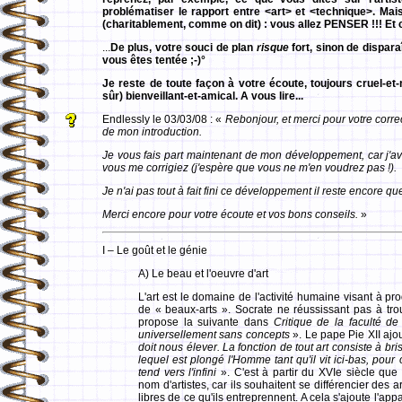
problématiser le rapport entre <art> et <technique>. Mais
(charitablement, comme on dit) : vous allez PENSER !!! Et
...
De plus, votre souci de plan
risque
fort, sinon de dispara
vous êtes tentée ;-)°
Je reste de toute façon à votre écoute, toujours cruel-et
sûr) bienveillant-et-amical. A vous lire...
Endlessly le 03/03/08 : «
Rebonjour, et merci pour votre correc
de mon introduction.
Je vous fais part maintenant de mon développement, car j'
vous me corrigiez (j'espère que vous ne m'en voudrez pas !).
Je n'ai pas tout à fait fini ce développement il reste encore que
Merci encore pour votre écoute et vos bons conseils.
»
I – Le goût et le génie
A) Le beau et l'oeuvre d'art
L'art est le domaine de l'activité humaine visant à pr
de « beaux-arts ». Socrate ne réussissant pas à tro
propose la suivante dans
Critique de la faculté de
universellement sans concepts
». Le pape Pie XII ajou
doit nous élever. La fonction de tout art consiste à bri
lequel est plongé l'Homme tant qu'il vit ici-bas, pour 
tend vers l'infini
». C'est à partir du XVIe siècle que 
nom d'artistes, car ils souhaitent se différencier des 
libres de ce qu'ils entreprennent. A cela s'ajoute l'appa