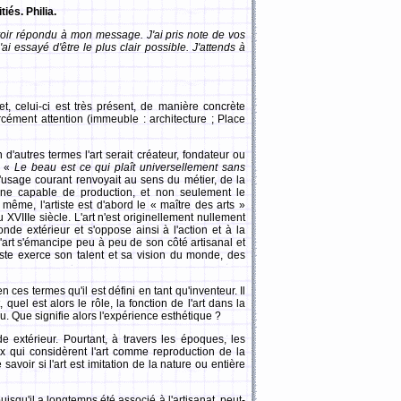
iés. Philia.
voir répondu à mon message. J'ai pris note de vos
 essayé d'être le plus clair possible. J'attends à
et, celui-ci est très présent, de manière concrète
rcément attention (immeuble : architecture ; Place
d'autres termes l'art serait créateur, fondateur ou
: «
Le beau est ce qui plaît universellement sans
'usage courant renvoyait au sens du métier, de la
aine capable de production, et non seulement le
ême, l'artiste est d'abord le « maître des arts »
u XVIIIe siècle. L'art n'est originellement nullement
monde extérieur et s'oppose ainsi à l'action et à la
 l'art s'émancipe peu à peu de son côté artisanal et
rtiste exerce son talent et sa vision du monde, des
 ces termes qu'il est défini en tant qu'inventeur. Il
 quel est alors le rôle, la fonction de l'art dans la
eau. Que signifie alors l'expérience esthétique ?
de extérieur. Pourtant, à travers les époques, les
ux qui considèrent l'art comme reproduction de la
savoir si l'art est imitation de la nature ou entière
uisqu'il a longtemps été associé à l'artisanat, peut-