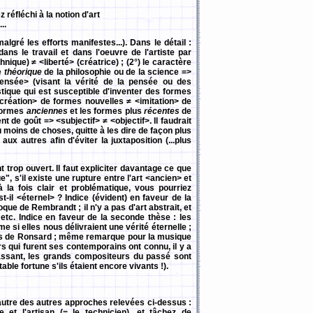
réfléchi à la notion d'art
...
lgré les efforts manifestes...). Dans le détail :
ans le travail et dans l'oeuvre de l'artiste par
hnique) ≠ <liberté> (créatrice) ; (2°) le caractère
e
théorique
de la philosophie ou de la science =>
pensée> (visant la vérité de la pensée ou des
tique qui est susceptible d'inventer des formes
création> de formes nouvelles ≠ <imitation> de
 formes
anciennes
et les formes plus
récentes
de
t de goût => <subjectif> ≠ <objectif>. Il faudrait
eu moins de choses, quitte à les dire de façon plus
aux autres afin d'éviter la juxtaposition (...plus
trop ouvert. Il faut expliciter davantage ce que
", s'il existe une rupture entre l'art <ancien> et
la fois clair et problématique, vous pourriez
est-il <éternel> ? Indice (évident) en faveur de la
ue de Rembrandt ; il n'y a pas d'art abstrait, et
tc. Indice en faveur de la seconde thèse : les
i elles nous délivraient une vérité éternelle ;
es de Ronsard ; même remarque pour la musique
rs qui furent ses contemporains ont connu, il y a
passant, les grands compositeurs du passé sont
table fortune s'ils étaient encore vivants !).
autre des autres approches relevées ci-dessus :
 et l'artisan (= le technicien), et tâchez de