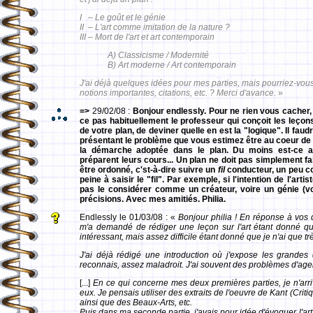
I – Le goût et le génie
II – L'art comme imitation de la nature ?
III – Mort de l'art et art contemporain
A) Classicisme / Modernité
B) Art moderne / Art contemporain
J'ai déjà quelques idées pour mes parties, mais pourriez-vou
notions importantes, citations, etc. ? Merci d'avance.
»
=>
29/02/08 :
Bonjour endlessly. Pour ne rien vous cacher,
ce pas habituellement le professeur qui conçoit les leçons ? 
de votre plan, de deviner quelle en est la "logique". Il fa
présentant le problème que vous estimez être au coeur de l
la démarche adoptée dans le plan. Du moins est-ce ai
préparent leurs cours... Un plan ne doit pas simplement fa
être ordonné, c'st-à-dire suivre un
fil
conducteur, un peu co
peine à saisir le "fil". Par exemple, si l'intention de l'artist
pas le considérer comme un créateur, voire un génie (v
précisions. Avec mes amitiés. Philia.
Endlessly le 01/03/08 : «
Bonjour philia ! En réponse à vos 
m'a demandé de rédiger une leçon sur l'art étant donné qu'e
intéressant, mais assez difficile étant donné que je n'ai que tr
J'ai déjà rédigé une introduction où j'expose les grandes q
reconnais, assez maladroit. J'ai souvent des problèmes d'ag
[...]
En ce qui concerne mes deux premières parties, je n'arr
eux. Je pensais utiliser des extraits de l'oeuvre de Kant (Crit
ainsi que des Beaux-Arts, etc.
Puis dans ma seconde partie, j'avais pour idée d'évoquer l'art e