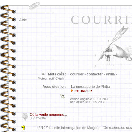
COURRI
Aide
Mots clés
:
courrier
-
contacter
-
Philia
-
Moteur actif
Cléphi
Vous êtes ici
:
La messagerie de Philia
COURRIER
édition originale 16-03-2003
actualisée le 12-05-2008
Où la vérité noumène...
08/12/2004
Le 8/12/04, cette interrogation de Marjorie :
"Je recherche de