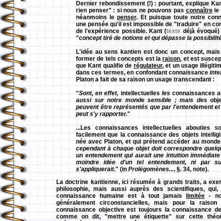
Dernier rebondissement (!) : pourtant, explique Kan
rien penser" : si nous ne pouvons pas
connaître
le
néanmoins le
penser
. Et puisque toute notre co
une pensée qu'il est impossible de "traduire" en c
de l'expérience possible. Kant (
texte
déjà évoqué
"
concept tiré de notions et qui dépasse la possibilit
L'idée au sens kantien est donc un concept, mai
former de tels concepts est la
raison
, et est susce
que Kant qualifie de
régulateur
, et un usage illégiti
dans ces termes, en confondant connaissance
inte
Platon a fait de sa raison un usage transcendant :
"
Sont, en effet,
intellectuelles
les
connaissances
ac
aussi sur notre monde sensible ; mais des
obj
peuvent être représentés que par l'entendement et 
peut s'y rapporter.
"
...Les connaissances intellectuelles abouties
facilement que la connaissance des objets intellig
née avec Platon, et qui prétend accéder au monde
cependant à chaque objet doit correspondre quelque 
un entendement qui aurait une intuition immédiat
moindre idée d'un tel entendement, ni par suit
s'appliquerait.
" (in
Prolégomènes...
, §. 34, note).
La doctrine kantienne, ici résumée à grands traits, a ex
philosophie, mais aussi auprès des scientifiques, qui
connaissance humaine est à tout jamais
limitée
- no
généralement circonstancielles, mais pour la raison
connaissance objective est toujours la connaissance d
comme on dit, "mettre une étiquette" sur cette théor