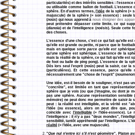
particularités) et des intérêts sensibles : l'essence
ou utilisable comme ballon de football. L'essence d
sphère. En d'autres termes,
l'idée
de la sphère (= 
majuscule) de la sphère (= son essence) : seule l
(
noùs
) qui nous apprend à
nous éloigner des appar
peut prétendre dépasser cette limite, ce qui supp
(
dianoïa
) et de l'intelligence (
noésis
). Seule cette 
des choses.
L'essence d'une chose, c'est ce qui fait qu'elle est
qu'elle est grande ou petite, ni parce que le footba
mais en quelque sorte
parce qu'elle est sphérique
qu'une sphère est sphérique. L'essence de la sph
mais la réalité de la sphère, ce qui fait qu'elle est
de foot ou balle de ping pong). L'essence de la s
Dès lors seul l'esprit (
noùs
) peut la saisir, car l
(particulières). Et cette essence, parce qu'ell
nécessairement une "chose de l'esprit" (
noumenon
Une idée, est-il besoin de le souligner, n'est pas 
"concrète", est limitée en tant que représentati
sphère que je vois (ou que j'imagine, ou dont je m
pas
une
sphère. Aucune représentation sensible 
mémoire) ne peut donc me permettre de saisir
la
s
peut : la réalité est intelligible, et la vérité est "
l'Idée (ou essence), alors on peut dire que, po
coïncide avec
l'intelligible
(= l'Idée-essence). Le m
l'intelligence : il n'y a pas "deux mondes", l'intelli
sensibilité, tantôt appréhendé par l'intelligence. L'id
réalité
(= l'Idée, avec une majuscule).
"
Que nul n'entre ici s'il n'est géomètre
". Platon av