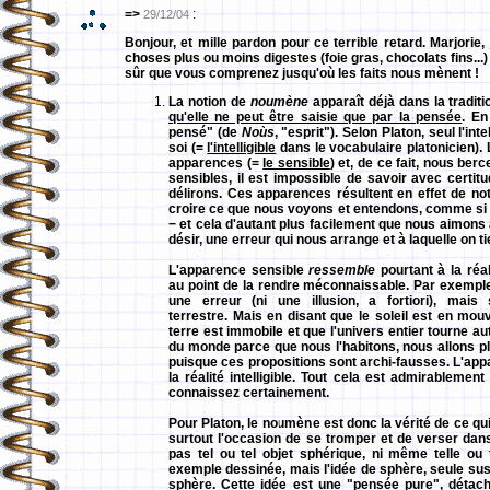
=>
:
29/12/04
Bonjour, et mille pardon pour ce terrible retard. Marjorie
,
choses plus ou moins digestes (foie gras, chocolats fins...) m
sûr que vous comprenez jusqu'où les faits nous mènent !
La notion de
noumène
apparaît déjà dans la tradit
qu'elle ne peut être saisie que par la pensée
. En
pensé" (de
Noùs
, "esprit"). Selon Platon, seul l'int
soi (=
l'intelligible
dans le vocabulaire platonicien). 
apparences (=
le sensible
) et, de ce fait, nous ber
sensibles, il est impossible de savoir avec certitu
délirons. Ces apparences résultent en effet de not
croire ce que nous voyons et entendons, comme si 
− et cela d'autant plus facilement que nous aimons à 
désir, une erreur qui nous arrange et à laquelle on ti
L'apparence sensible
ressemble
pourtant à la réa
au point de la rendre méconnaissable. Par exemple,
une erreur (ni une illusion, a fortiori), mai
terrestre. Mais en disant que le soleil est en mou
terre est immobile et que l'univers entier tourne aut
du monde parce que nous l'habitons, nous allons plu
puisque ces propositions sont archi-fausses. L'ap
la réalité intelligible. Tout cela est admirableme
connaissez certainement.
Pour Platon, le noumène est donc la vérité de ce qui
surtout l'occasion de se tromper et de verser dans l
pas tel ou tel objet sphérique, ni même telle ou 
exemple dessinée, mais l'idée de sphère, seule sus
sphère. Cette idée est une "pensée pure", détaché