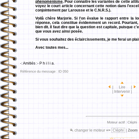
phénoménisme
. Pour connaître les variantes de cette att
voyez le court article concernant cette notion dans l'exce
conjointement par Larousse et le C.N.R.S.).
Voilà chère Marjorie. Si l'on évalue le rapport entre la 
réponse, cela constitue évidemment un record. Pourtant, je
bien dit. Il faut dire que la question est capitale, puisque c
que vous avez ainsi posée.
Si vous souhaitez des éclaircissements, je me ferai un plais
Avec toutes mes...
-: Amitiés :- P h i l i a.
Référence du message : ID 050
| Lire |
| Intervenir |
Moteur actif : Cléphi
changer le moteur
=>
Cléphi
|
Zoom