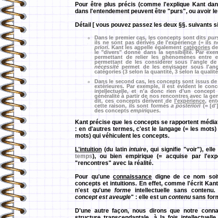
Pour être plus précis (comme l'explique Kant da
dans l'entendement peuvent être "purs", ou avoir le
Détail [ vous pouvez passez les deux §§. suivants si
Dans le premier cas, les concepts sont dits
pur
ils ne sont pas dérivés de l'expérience (= ils 
priori
. Kant les appelle également
catégories
de
le "divers" donné dans la sensibilité. Par exe
permettant de relier les phénomènes entre 
permettant de les considérer sous l'angle d
nécessité
permet de les envisager sous l'angl
catégories (3 selon la quantité, 3 selon la qualité,
Dans le second cas, les concepts sont issus de
extérieures. Par exemple, il est évident le con
intellectuelle, et n'a donc rien d'un conce
généralité à partir de nos rencontres avec la g
dit, ces concepts dérivent de
l'expérience
, en
cette raison, ils sont formés
a posteriori
(= [d'
des concepts
empiriques
.
Kant précise que les concepts se rapportent média
: en d'autres termes, c'est le langage (= les mots)
mots) qui véhiculent les concepts.
L'intuition
(du latin
intuire
, qui signifie "voir"), el
temps
), ou bien empirique (= acquise par l'exp
"rencontres" avec la réalité.
Pour qu'une
connaissance
digne de ce nom soit
concepts et intuitions. En effet, comme l'écrit Kant
n'est qu'une
forme
intellectuelle sans contenu.
concept est aveugle
" : elle est un
contenu
sans forme
D'une autre façon, nous dirons que notre conna
structure
transcendantale
, à la fois intellectuel