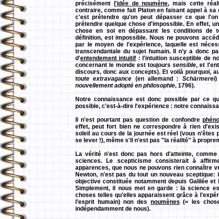
précisément
l'idée de noumène
, mais cette réal
contraire, comme fait Platon en faisant appel à sa
c'est prétendre qu'on peut dépasser ce que l'on 
prétendre quelque chose d'impossible. En effet, u
chose en soi en dépassant les conditions de to
définition, est impossible. Nous ne pouvons acc
par le moyen de l'expérience, laquelle est néces
transcendantale du sujet humain. Il n'y a donc p
d'
entendement intuitif
: l'intuition susceptible de
concernant le monde est toujours
sensible
, et l'e
discours, donc aux concepts). Et voilà pourquoi, a
toute extravagance
(en allemand :
Schärmerei
)
nouvellement adopté en philosophie
, 1796).
Notre connaissance est donc possible par ce qu
possible, c'est-à-dire l'expérience : notre connaiss
Il n'est pourtant pas question de confondre
phén
effet, peut fort bien ne correspondre à rien d'e
soleil au cours de la journée est réel (vous n'êtes 
se lever !), même s'il n'est pas "la réalité" à propre
La vérité n'est donc pas hors d'atteinte, comme 
sciences. Le scepticisme consisterait à affir
apparences, que nous ne pouvons rien connaître v
Newton, n'est pas du tout un nouveau sceptique: i
objective constituée notamment depuis Galilée et 
Simplement, il nous met en garde : la science 
choses telles qu'elles apparaissent grâce à l'expér
l'esprit humain) non des
noumènes
(= les chose
indépendamment de nous).