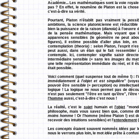
Académie... Les mathématiques sont la voie royale
pas ? En effet, le noumène de Platon est la chose 
c'est-à-dire sa
vérité
.
Pourtant, Platon n'établit pas vraiment la
possib
ambitions, la science platonicienne est réductibl
bien la puissance de la raison (
dianoïa
) à l'oeuvre
de la pensée mathématique. Mais voyant que l
apparences sensibles (le géomètre ne peut about
figures), il estime possible d'aller plus loin, en
contemplation (
theoria
) : selon Platon, l'esprit n
peut aussi, dans un élan qui le fait ressembler à 
contemple. Ici, contempler signifie saisir dire
intermédiaire sensible (= sans les
images
du math
une telle représentation immédiate du réel, et il é
était possible.
Voici comment (quel suspense tout de même !) : l'in
immédiatement à l'objet et est singulière
" (voy
pouvoir être
sensible
(= perception) ou
intellectuel
logique ! La logique ne nous permet pas de découvri
n'est pas seulement "l'être en tant qu'être", l'être
l'homme
aussi, c'est-à-dire c'est nous !
La réalité, c'est le
sujet
humain et
l'objet
"mondai
philosophe, mais vous savez bien que, comme dit
moins homme
! Or l'homme (même Platon !) est do
recevoir des intuitions sensibles) et l'
entendement
(
Les
concepts
étaient souvent nommés
idées
par l
nous le verrons plus loin, le mot
idée
prête à confusi