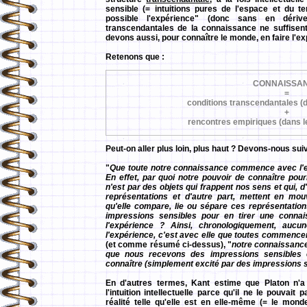
sensible (= intuitions pures de l'espace et du t
possible l'expérience" (donc sans en dériv
transcendantales de la connaissance ne suffisen
devons aussi, pour connaître le monde, en faire l'e
Retenons que :
CONNAISSA
=
conditions transcendantales (d
+
rencontres empiriques (dans l
Peut-on aller plus loin, plus haut ? Devons-nous sui
"
Que toute notre connaissance commence avec l'e
En effet, par quoi notre pouvoir de connaître pourra
n'est par des objets qui frappent nos sens et qui,
représentations et d'autre part, mettent en mouv
qu'elle compare, lie ou sépare ces représentations
impressions sensibles pour en tirer une conna
l'expérience ? Ainsi, chronologiquement, au
l'expérience, c'est avec elle que toutes commence
(et comme résumé ci-dessus), "
notre connaissanc
que nous recevons des impressions sensibles 
connaître (simplement excité par des impressions s
En d'autres termes, Kant estime que Platon n'a 
l'intuition intellectuelle parce qu'il ne le pouvai
réalité telle qu'elle est en elle-même (= le mon