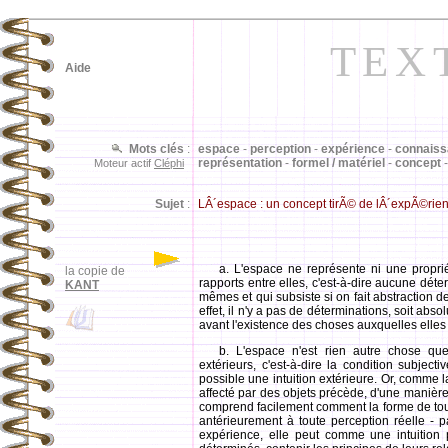
TEX
Aide
Mots clés
:
espace
-
perception
-
expérience
-
connais
représentation
-
formel / matériel
-
concept
Moteur actif
Cléphi
Sujet
:
LÂ´espace : un concept tirÃ© de lÂ´expÃ©rience
a. L'espace ne représente ni une propri
la copie de
rapports entre elles, c'est-à-dire aucune dét
KANT
mêmes et qui subsiste si on fait abstraction de
effet, il n'y a pas de déterminations, soit absol
avant l'existence des choses auxquelles elles 
b. L'espace n'est rien autre chose q
extérieurs, c'est-à-dire la condition subject
possible une intuition extérieure. Or, comme la
affecté par des objets précède, d'une manière 
comprend facilement comment la forme de tou
antérieurement à toute perception réelle - p
expérience, elle peut comme une intuition p