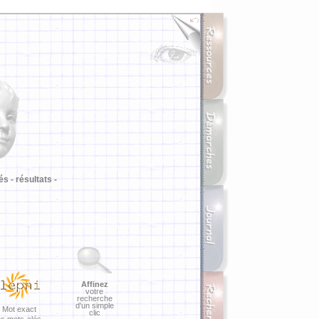
i
és -
résultats -
Affinez
votre
recherche
d'un simple
Mot exact
clic