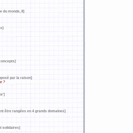
e du monde, II]
es]
 concepts]
posé par la raison]
ée ?
te']
nt être rangées en 4 grands domaines]
 solidaires]