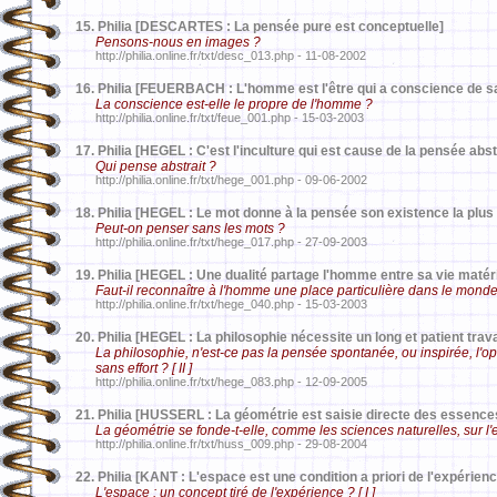
15.
Philia [DESCARTES : La pensée pure est conceptuelle]
Pensons-nous en images ?
http://philia.online.fr/txt/desc_013.php - 11-08-2002
16.
Philia [FEUERBACH : L'homme est l'être qui a conscience de s
La conscience est-elle le propre de l'homme ?
http://philia.online.fr/txt/feue_001.php - 15-03-2003
17.
Philia [HEGEL : C'est l'inculture qui est cause de la pensée abst
Qui pense abstrait ?
http://philia.online.fr/txt/hege_001.php - 09-06-2002
18.
Philia [HEGEL : Le mot donne à la pensée son existence la plus h
Peut-on penser sans les mots ?
http://philia.online.fr/txt/hege_017.php - 27-09-2003
19.
Philia [HEGEL : Une dualité partage l'homme entre sa vie matériel
Faut-il reconnaître à l'homme une place particulière dans le mond
http://philia.online.fr/txt/hege_040.php - 15-03-2003
20.
Philia [HEGEL : La philosophie nécessite un long et patient travai
La philosophie, n'est-ce pas la pensée spontanée, ou inspirée, l'
sans effort ? [ II ]
http://philia.online.fr/txt/hege_083.php - 12-09-2005
21.
Philia [HUSSERL : La géométrie est saisie directe des essences 
La géométrie se fonde-t-elle, comme les sciences naturelles, sur l
http://philia.online.fr/txt/huss_009.php - 29-08-2004
22.
Philia [KANT : L'espace est une condition a priori de l'expérien
L'espace : un concept tiré de l'expérience ? [ I ]