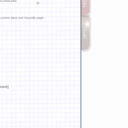
es mots-clés
ocument dans une nouvelle page -
ement]