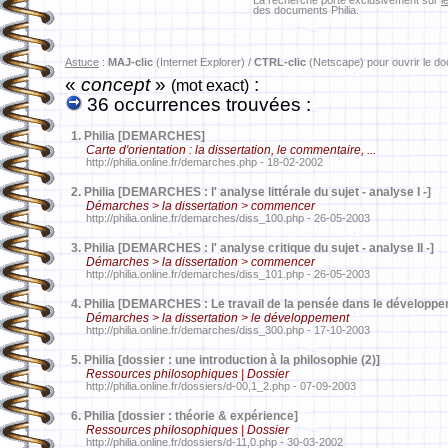
La recherche porte exclusivement sur
l
des documents Philia.
Astuce
:
MAJ-clic
(Internet Explorer) /
CTRL-clic
(Netscape) pour ouvrir le d
«
concept
»
:
(mot exact)
36 occurrences trouvées :
1.
Philia [DEMARCHES]
Carte d'orientation : la dissertation, le commentaire, ...
http://philia.online.fr/demarches.php - 18-02-2002
2.
Philia [DEMARCHES : l' analyse littérale du sujet - analyse I -]
Démarches > la dissertation > commencer
http://philia.online.fr/demarches/diss_100.php - 26-05-2003
3.
Philia [DEMARCHES : l' analyse critique du sujet - analyse II -]
Démarches > la dissertation > commencer
http://philia.online.fr/demarches/diss_101.php - 26-05-2003
4.
Philia [DEMARCHES : Le travail de la pensée dans le développ
Démarches > la dissertation > le développement
http://philia.online.fr/demarches/diss_300.php - 17-10-2003
5.
Philia [dossier : une introduction à la philosophie (2)]
Ressources philosophiques | Dossier
http://philia.online.fr/dossiers/d-00,1_2.php - 07-09-2003
6.
Philia [dossier : théorie & expérience]
Ressources philosophiques | Dossier
http://philia.online.fr/dossiers/d-11,0.php - 30-03-2002