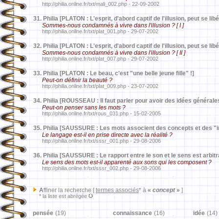
http://philia.online.fr/txt/mali_002.php - 22-09-2002
31.
Philia [PLATON : L'esprit, d'abord captif de l'illusion, peut se libé
Sommes-nous condamnés à vivre dans l'illusion ? [ I ]
http://philia.online.fr/txt/plat_001.php - 29-07-2002
32.
Philia [PLATON : L'esprit, d'abord captif de l'illusion, peut se libé
Sommes-nous condamnés à vivre dans l'illusion ? [ II ]
http://philia.online.fr/txt/plat_007.php - 29-07-2002
33.
Philia [PLATON : Le beau, c'est "une belle jeune fille" !]
Peut-on définir la beauté ?
http://philia.online.fr/txt/plat_009.php - 23-07-2002
34.
Philia [ROUSSEAU : Il faut parler pour avoir des idées générale
Peut-on penser sans les mots ?
http://philia.online.fr/txt/rous_031.php - 15-02-2005
35.
Philia [SAUSSURE : Les mots associent des concepts et des "
Le langage est-il en prise directe avec la réalité ?
http://philia.online.fr/txt/sssr_001.php - 29-08-2006
36.
Philia [SAUSSURE : Le rapport entre le son et le sens est arbitr
Le sens des mots est-il apparenté aux sons qui les composent ?
http://philia.online.fr/txt/sssr_002.php - 29-08-2006
A
ffiner la recherche [
termes associés
* à
«
concept
»
]
* la liste est abrégée
pensée
(19)
connaissance
(16)
idée
(14)