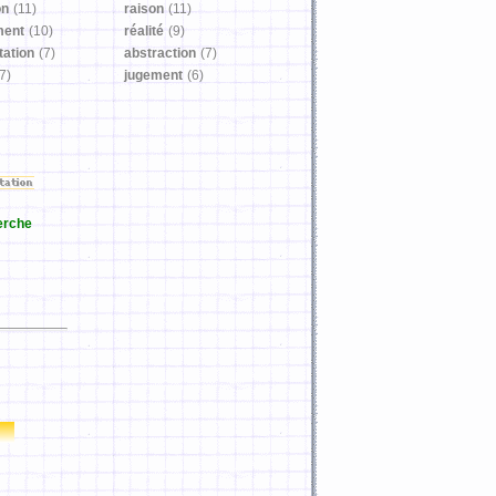
on
(11)
raison
(11)
ment
(10)
réalité
(9)
tation
(7)
abstraction
(7)
7)
jugement
(6)
erche