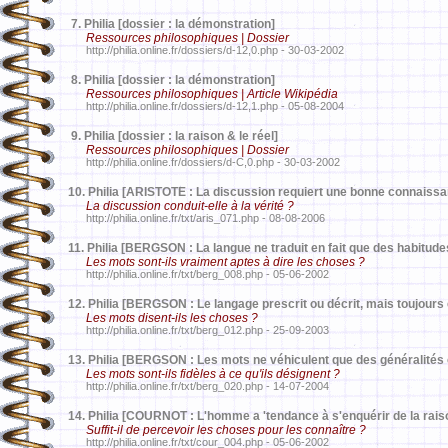
7.
Philia [dossier : la démonstration]
Ressources philosophiques | Dossier
http://philia.online.fr/dossiers/d-12,0.php - 30-03-2002
8.
Philia [dossier : la démonstration]
Ressources philosophiques | Article Wikipédia
http://philia.online.fr/dossiers/d-12,1.php - 05-08-2004
9.
Philia [dossier : la raison & le réel]
Ressources philosophiques | Dossier
http://philia.online.fr/dossiers/d-C,0.php - 30-03-2002
10.
Philia [ARISTOTE : La discussion requiert une bonne connaissa
La discussion conduit-elle à la vérité ?
http://philia.online.fr/txt/aris_071.php - 08-08-2006
11.
Philia [BERGSON : La langue ne traduit en fait que des habitude
Les mots sont-ils vraiment aptes à dire les choses ?
http://philia.online.fr/txt/berg_008.php - 05-06-2002
12.
Philia [BERGSON : Le langage prescrit ou décrit, mais toujours 
Les mots disent-ils les choses ?
http://philia.online.fr/txt/berg_012.php - 25-09-2003
13.
Philia [BERGSON : Les mots ne véhiculent que des généralités
Les mots sont-ils fidèles à ce qu'ils désignent ?
http://philia.online.fr/txt/berg_020.php - 14-07-2004
14.
Philia [COURNOT : L'homme a 'tendance à s'enquérir de la rais
Suffit-il de percevoir les choses pour les connaître ?
http://philia.online.fr/txt/cour_004.php - 05-06-2002