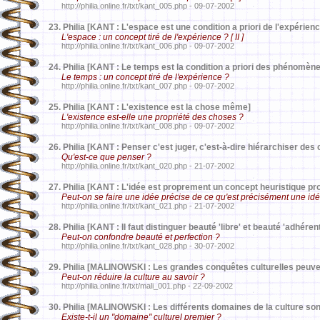
http://philia.online.fr/txt/kant_005.php - 09-07-2002
23.
Philia [KANT : L'espace est une condition a priori de l'expérienc
L'espace : un concept tiré de l'expérience ? [ II ]
http://philia.online.fr/txt/kant_006.php - 09-07-2002
24.
Philia [KANT : Le temps est la condition a priori des phénomèn
Le temps : un concept tiré de l'expérience ?
http://philia.online.fr/txt/kant_007.php - 09-07-2002
25.
Philia [KANT : L'existence est la chose même]
L'existence est-elle une propriété des choses ?
http://philia.online.fr/txt/kant_008.php - 09-07-2002
26.
Philia [KANT : Penser c'est juger, c'est-à-dire hiérarchiser des
Qu'est-ce que penser ?
http://philia.online.fr/txt/kant_020.php - 21-07-2002
27.
Philia [KANT : L'idée est proprement un concept heuristique pro
Peut-on se faire une idée précise de ce qu'est précisément une id
http://philia.online.fr/txt/kant_021.php - 21-07-2002
28.
Philia [KANT : Il faut distinguer beauté 'libre' et beauté 'adhéren
Peut-on confondre beauté et perfection ?
http://philia.online.fr/txt/kant_028.php - 30-07-2002
29.
Philia [MALINOWSKI : Les grandes conquêtes culturelles peuve
Peut-on réduire la culture au savoir ?
http://philia.online.fr/txt/mali_001.php - 22-09-2002
30.
Philia [MALINOWSKI : Les différents domaines de la culture sont
Existe-t-il un "domaine" culturel premier ?