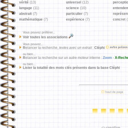
vérité
(13)
universel
(12)
percepti
langage
(11)
science
(10)
entende
abstrait
(7)
particulier
(7)
représen
mathématique
(7)
expérience
(7)
concret
(
Vous pouvez préférer...
Voir toutes les associations
Vous pouvez...
R
elancer la recherche,
textes avec un extrait
:
Cléphi
ou bien...
R
elancer la recherche sur un autre moteur interne :
Zoom
-
X-Rech
ou bien...
Lister la totalité des mots clés présents dans la base Cléphi