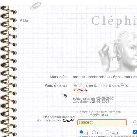
Cléph
Aide
Mots clés
:
moteur -
recherche -
Cléphi -
mots cl
Vous êtes ici
:
Rechercher dans les mots clÃ©s
Cléphi
édition originale 02-08-2002
actualisée le 28-09-2008
Entrez 1 ou plusieurs mots
(maximum 4)
R
echercher dans les
documents avec
Cléphi
ET
OU
SAUF