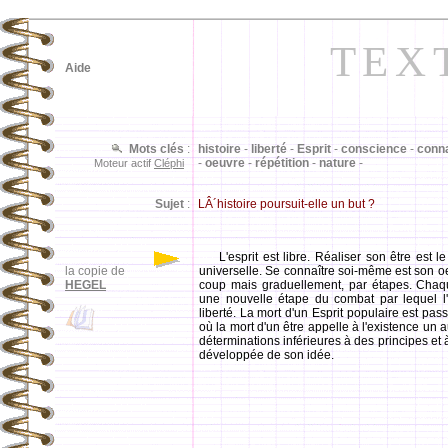
TEX
Aide
Mots clés
:
histoire
-
liberté
-
Esprit
-
conscience
-
conn
-
oeuvre
-
répétition
-
nature
-
Moteur actif
Cléphi
Sujet
:
LÂ´histoire poursuit-elle un but ?
L'esprit est libre. Réaliser son être est l
la copie de
universelle. Se connaître soi-même est son oe
HEGEL
coup mais graduellement, par étapes. Chaqu
une nouvelle étape du combat par lequel l
liberté. La mort d'un Esprit populaire est pa
où la mort d'un être appelle à l'existence un 
déterminations inférieures à des principes et
développée de son idée.