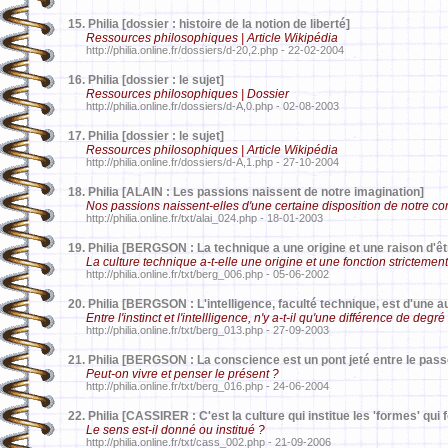
15.
Philia [dossier : histoire de la notion de liberté]
Ressources philosophiques | Article Wikipédia
http://philia.online.fr/dossiers/d-20,2.php - 22-02-2004
16.
Philia [dossier : le sujet]
Ressources philosophiques | Dossier
http://philia.online.fr/dossiers/d-A,0.php - 02-08-2003
17.
Philia [dossier : le sujet]
Ressources philosophiques | Article Wikipédia
http://philia.online.fr/dossiers/d-A,1.php - 27-10-2004
18.
Philia [ALAIN : Les passions naissent de notre imagination]
Nos passions naissent-elles d'une certaine disposition de notre co
http://philia.online.fr/txt/alai_024.php - 18-01-2003
19.
Philia [BERGSON : La technique a une origine et une raison d'êtr
La culture technique a-t-elle une origine et une fonction strictement
http://philia.online.fr/txt/berg_006.php - 05-06-2002
20.
Philia [BERGSON : L'intelligence, faculté technique, est d'une au
Entre l'instinct et l'intellligence, n'y a-t-il qu'une différence de degré
http://philia.online.fr/txt/berg_013.php - 27-09-2003
21.
Philia [BERGSON : La conscience est un pont jeté entre le passé
Peut-on vivre et penser le présent ?
http://philia.online.fr/txt/berg_016.php - 24-06-2004
22.
Philia [CASSIRER : C'est la culture qui institue les 'formes' qui f
Le sens est-il donné ou institué ?
http://philia.online.fr/txt/cass_002.php - 21-09-2006