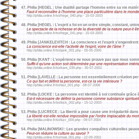
47.
Philia [HEGEL : Une dualité partage l'homme entre sa vie matériel
Faut-il reconnaître à l'homme une place particulière dans le mond
http://philia.online.fr/txt/hege_040.php - 15-03-2003
48.
Philia [HEGEL : L'esprit a foi en un ordre simple, constant, unive
Le spectacle de la richesse et de la diversité de la nature peut-il êt
http://philia.online.fr/txt/hege_041.php - 15-03-2003
49.
Philia [JANKELEVITCH : La conscience et l'esprit s'engendren
La conscience est-elle l'activité de l'esprit, voire de l'âme ?
http://philia.online.fr/txt/jank_001.php - 05-05-2005
50.
Philia [KANT : L'expérience ne nous prouve pas que nous somm
Suffit-il qu'une action soit déterminée par une représentation intéri
http://philia.online.fr/txt/kant_039.php - 30-07-2002
51.
Philia [LAVELLE : La personne est essentiellement création per
Ce qui fait et définit la personne, est-ce la vie intérieure ?
http://philia.online.fr/txt/lavl_001.php - 08-07-2006
52.
Philia [LOCKE : La personne est identité à soi continuée grâce 
Est-il nécessaire de définir la personne comme substance spirituel
http://philia.online.fr/txt/lock_002.php - 15-12-2003
53.
Philia [LUCRECE : La liberté a pour cause une irrégularité dans 
La liberté est-elle rendue impossible par l'ordre implacable du mo
http://philia.online.fr/txt/lucr_004.php - 09-07-2004
54.
Philia [MALINOWSKI : Les grandes conquêtes culturelles peuve
Peut-on réduire la culture au savoir ?
http://philia.online.fr/txt/mali_001.php - 22-09-2002