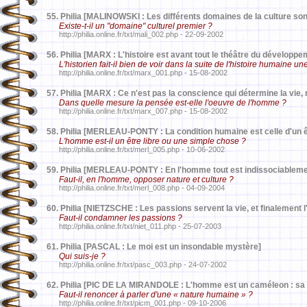
55.
Philia [MALINOWSKI : Les différents domaines de la culture sont
Existe-t-il un "domaine" culturel premier ?
http://philia.online.fr/txt/mali_002.php - 22-09-2002
56.
Philia [MARX : L'histoire est avant tout le théâtre du développ
L'historien fait-il bien de voir dans la suite de l'histoire humaine
http://philia.online.fr/txt/marx_001.php - 15-08-2002
57.
Philia [MARX : Ce n'est pas la conscience qui détermine la vie, 
Dans quelle mesure la pensée est-elle l'oeuvre de l'homme ?
http://philia.online.fr/txt/marx_007.php - 15-08-2002
58.
Philia [MERLEAU-PONTY : La condition humaine est celle d'un 
L'homme est-il un être libre ou une simple chose ?
http://philia.online.fr/txt/merl_005.php - 10-06-2002
59.
Philia [MERLEAU-PONTY : En l'homme tout est indissociablemen
Faut-il, en l'homme, opposer nature et culture ?
http://philia.online.fr/txt/merl_008.php - 04-09-2004
60.
Philia [NIETZSCHE : Les passions servent la vie, et finalement l'
Faut-il condamner les passions ?
http://philia.online.fr/txt/niet_011.php - 25-07-2003
61.
Philia [PASCAL : Le moi est un insondable mystère]
Qui suis-je ?
http://philia.online.fr/txt/pasc_003.php - 24-07-2002
62.
Philia [PIC DE LA MIRANDOLE : L'homme est un caméleon : sa n
Faut-il renoncer à parler d'une « nature humaine » ?
http://philia.online.fr/txt/picm_001.php - 09-10-2006