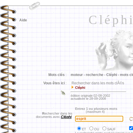
Cléph
Aide
Mots clés
:
moteur -
recherche -
Cléphi -
mots cl
Vous êtes ici
:
Rechercher dans les mots clÃ©s
Cléphi
édition originale 02-08-2002
actualisée le 28-09-2008
Entrez 1 ou plusieurs mots
(maximum 4)
R
echercher dans les
documents avec
Cléphi
ET
OU
SAUF