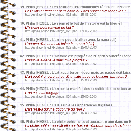
39.
Philia [HEGEL : Les relations internationales réalisent l'histoi
Les Etats entretiennent-ils entre eux des relations rationnelles ?
http://philia.online.fr/txt/hege_026.php - 15-03-2003
40.
Philia [HEGEL : Le sens et le but de l'histoire est la liberté]
L'histoire poursuit-elle un but ?
http://philia.online.fr/txt/hege_028.php - 09-06-2002
41.
Philia [HEGEL : L'art ne peut rivaliser avec la nature, II]
L'oeuvre d'art doit-elle imiter la nature ? [ II ]
http://philia.online.fr/txt/hege_029.php - 15-03-2003
42.
Philia [HEGEL : L'histoire est progrès de l'Esprit s'autoréalisant
L'histoire a-t-elle le sens d'un progrès ?
http://philia.online.fr/txt/hege_031.php - 09-06-2002
43.
Philia [HEGEL : L'art appartenant désormais au passé doit laisse
L'art peut-il encore aujourd'hui satisfaire nos besoins spirituels ?
http://philia.online.fr/txt/hege_033.php - 15-03-2003
44.
Philia [HEGEL : L'art est la manifestion sensible des pensées un
L'art est-il un langage ?
http://philia.online.fr/txt/hege_034.php - 15-03-2003
45.
Philia [HEGEL : L'art sauve les apparences fugitives]
L'art n'est-il qu'une doublure du réel ?
http://philia.online.fr/txt/hege_036.php - 15-03-2003
46.
Philia [HEGEL : La philosophie ne peut apparaître que dans un Et
La philosophie apparaît-elle par hasard, n'importe quand et n'impo
http://philia.online.fr/txt/hege_039.php - 05-09-2003