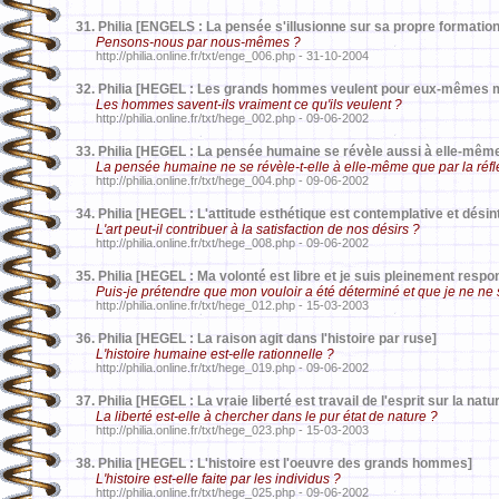
31.
Philia [ENGELS : La pensée s'illusionne sur sa propre formation
Pensons-nous par nous-mêmes ?
http://philia.online.fr/txt/enge_006.php - 31-10-2004
32.
Philia [HEGEL : Les grands hommes veulent pour eux-mêmes ma
Les hommes savent-ils vraiment ce qu'ils veulent ?
http://philia.online.fr/txt/hege_002.php - 09-06-2002
33.
Philia [HEGEL : La pensée humaine se révèle aussi à elle-même 
La pensée humaine ne se révèle-t-elle à elle-même que par la réfl
http://philia.online.fr/txt/hege_004.php - 09-06-2002
34.
Philia [HEGEL : L'attitude esthétique est contemplative et dési
L'art peut-il contribuer à la satisfaction de nos désirs ?
http://philia.online.fr/txt/hege_008.php - 09-06-2002
35.
Philia [HEGEL : Ma volonté est libre et je suis pleinement resp
Puis-je prétendre que mon vouloir a été déterminé et que je ne ne 
http://philia.online.fr/txt/hege_012.php - 15-03-2003
36.
Philia [HEGEL : La raison agit dans l'histoire par ruse]
L'histoire humaine est-elle rationnelle ?
http://philia.online.fr/txt/hege_019.php - 09-06-2002
37.
Philia [HEGEL : La vraie liberté est travail de l'esprit sur la natu
La liberté est-elle à chercher dans le pur état de nature ?
http://philia.online.fr/txt/hege_023.php - 15-03-2003
38.
Philia [HEGEL : L'histoire est l'oeuvre des grands hommes]
L'histoire est-elle faite par les individus ?
http://philia.online.fr/txt/hege_025.php - 09-06-2002