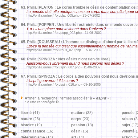
63.
Philia [PLATON : Le corps trouble le désir de contemplation de 
La pensée doit-elle quelque chose au corps dans son effort pour c
http://philia.online.fr/txt/plat_005.php - 23-07-2002
64.
Philia [POPPER : Une liberté restreinte dans un monde ouvert 
Y a-t-il une place pour la liberté dans l'univers ?
http://philia.online.fr/txt/popp_002.php - 11-06-2002
65.
Philia [ROUSSEAU : L'homme se distingue d'abord par la liberté
Est-ce la pensée qui distingue essentiellement l'homme de l'anima
http://philia.online.fr/txt/rous_029.php - 15-07-2002
66.
Philia [SPINOZA : Nos désirs n'ont rien de libre]
Agissons-nous librement quand nous suivons nos désirs ?
http://philia.online.fr/txt/spin_007.php - 11-06-2002
67.
Philia [SPINOZA : Le corps a des pouvoirs dont nous devrions 
L'esprit gouverne-t-il le corps ?
http://philia.online.fr/txt/spin_016.php - 09-10-2005
A
ffiner la recherche [
termes associés
* à
«
esprit
»
]
* la liste est abrégée
liberté
(41)
matière
(38)
pensée
(
nature
(26)
corps
(23)
raison
(2
histoire
(19)
passion
(18)
sujet
(17
connaissance
(16)
désir
(16)
volonté
(
déterminisme
(14)
art
(14)
action
(1