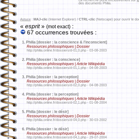
La recherche porte exclusivement sur
l
des documents Philia.
Astuce
:
MAJ-clic
(Internet Explorer) /
CTRL-clic
(Netscape) pour ouvrir le d
«
esprit
»
:
(mot exact)
67 occurrences trouvées :
1.
Philia [dossier : la conscience & l'inconscient]
Ressources philosophiques | Dossier
http://philia.online.fr/dossiers/d-01,0.php - 03-08-2003
2.
Philia [dossier : la conscience]
Ressources philosophiques | Article Wikipédia
http://philia.online.fr/dossiers/d-01,1.php - 04-08-2003
3.
Philia [dossier : la perception]
Ressources philosophiques | Dossier
http://philia.online.fr/dossiers/d-02,0.php - 04-08-2003
4.
Philia [dossier : la perception]
Ressources philosophiques | Article Wikipédia
http://philia.online.fr/dossiers/d-02,1.php - 01-08-2004
5.
Philia [dossier : le désir]
Ressources philosophiques | Dossier
http://philia.online.fr/dossiers/d-04,0.php - 30-03-2002
6.
Philia [dossier : le désir]
Ressources philosophiques | Article Wikipédia
http://philia.online.fr/dossiers/d-04,1.php - 29-07-2004