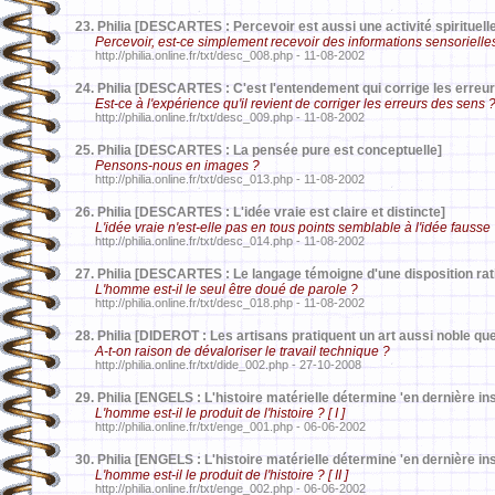
23.
Philia [DESCARTES : Percevoir est aussi une activité spirituell
Percevoir, est-ce simplement recevoir des informations sensorielle
http://philia.online.fr/txt/desc_008.php - 11-08-2002
24.
Philia [DESCARTES : C'est l'entendement qui corrige les erreu
Est-ce à l'expérience qu'il revient de corriger les erreurs des sens 
http://philia.online.fr/txt/desc_009.php - 11-08-2002
25.
Philia [DESCARTES : La pensée pure est conceptuelle]
Pensons-nous en images ?
http://philia.online.fr/txt/desc_013.php - 11-08-2002
26.
Philia [DESCARTES : L'idée vraie est claire et distincte]
L'idée vraie n'est-elle pas en tous points semblable à l'idée fausse
http://philia.online.fr/txt/desc_014.php - 11-08-2002
27.
Philia [DESCARTES : Le langage témoigne d'une disposition rat
L'homme est-il le seul être doué de parole ?
http://philia.online.fr/txt/desc_018.php - 11-08-2002
28.
Philia [DIDEROT : Les artisans pratiquent un art aussi noble que
A-t-on raison de dévaloriser le travail technique ?
http://philia.online.fr/txt/dide_002.php - 27-10-2008
29.
Philia [ENGELS : L'histoire matérielle détermine 'en dernière ins
L'homme est-il le produit de l'histoire ? [ I ]
http://philia.online.fr/txt/enge_001.php - 06-06-2002
30.
Philia [ENGELS : L'histoire matérielle détermine 'en dernière ins
L'homme est-il le produit de l'histoire ? [ II ]
http://philia.online.fr/txt/enge_002.php - 06-06-2002