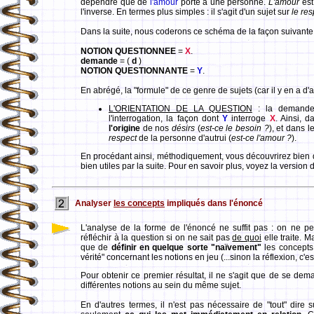
dépendre que de
l'amour
porté à une personne.
L'amour
est
l'inverse. En termes plus simples : il s'agit d'un sujet sur
le res
Dans la suite, nous coderons ce schéma de la façon suivante 
NOTION QUESTIONNEE
=
X
.
demande
= (
d
)
NOTION QUESTIONNANTE
=
Y
.
En abrégé, la "formule" de ce genre de sujets (car il y en a d'
L'ORIENTATION DE LA QUESTION
: la demande
l'interrogation, la façon dont
Y
interroge
X
. Ainsi, 
l'origine
de nos
désirs
(
est-ce le besoin ?
), et dans 
respect
de la personne d'autrui (
est-ce l'amour ?
).
En procédant ainsi, méthodiquement, vous découvrirez bien d
bien utiles par la suite. Pour en savoir plus, voyez la version 
Analyser
les concepts
impliqués dans l'énoncé
L'analyse de la forme de l'énoncé ne suffit pas : on ne p
réfléchir à la question si on ne sait pas
de quoi
elle traite. Ma
que de
définir en quelque sorte "naïvement"
les concepts i
vérité" concernant les notions en jeu (...sinon la réflexion, c'e
Pour obtenir ce premier résultat, il ne s'agit que de se de
différentes notions au sein du même sujet.
En d'autres termes, il n'est pas nécessaire de "tout" dire