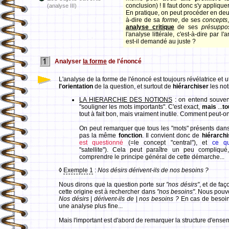
conclusion) ! Il faut donc s'y applique
(analyse III)
En pratique, on peut procéder en deux
à-dire de sa
forme
, de ses
concepts
analyse critique
de ses
présuppo
l'analyse littérale, c'est-à-dire par
est-il demandé au juste ?
Analyser
la forme
de l'énoncé
L'analyse de la forme de l'énoncé est toujours révélatrice et u
l'orientation
de la question, et surtout de
hiérarchiser
les not
LA HIERARCHIE DES NOTIONS
: on entend souvent
"souligner les mots importants". C'est exact,
mais
...
to
tout à fait bon, mais vraiment inutile. Comment peut-o
On peut remarquer que tous les "mots" présents dan
pas la même
fonction
. Il convient donc de
hiérarchi
est questionné
(=le concept "central"), et
ce qu
"satellite"). Cela peut paraître un peu compliq
comprendre le principe général de cette démarche...
◊
Exemple 1
:
Nos désirs dérivent-ils de nos besoins ?
Nous dirons que la question porte sur
"nos désirs"
, et de faç
cette origine est à rechercher dans
"nos besoins"
. Nous pouvo
Nos désirs
|
dérivent-ils de
|
nos besoins ?
En cas de besoin,
une analyse plus fine...
Mais l'important est d'abord de remarquer la structure d'ensem