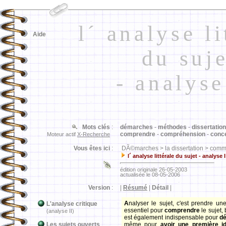
l´ analyse li
Aide
du suje
- analyse
Mots clés
:
démarches
-
méthodes
-
dissertation
comprendre
-
compréhension
-
conce
Moteur actif
X-Recherche
Vous êtes ici
:
DÃ©marches > la dissertation > com
l´ analyse littérale du sujet - analyse I
édition originale 26-05-2003
actualisée le 08-05-2006
Version
:
|
Résumé
|
Détail
|
A
nalyser le sujet, c'est prendre un
L'analyse critique
essentiel pour
comprendre
le sujet,
(analyse II)
est également indispensable pour
dé
Les sujets ouverts
même pour
avoir une première id