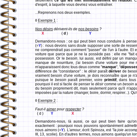
seulement
ce qui les met immédiatement en relation
. 
d'esprit, à laquelle vous devriez vous entraîner.
...Reprenons nos deux exemples.
◊
Exemple 1
:
Nos désirs
dérivent-ils de
nos besoins
?
X
(
d
)
Y
Demandons-nous : ce qui peut bien nous conduire à pense
(=
Y
) : nous devons sans doute supposer une sorte de resse
ne comprendrait pas comment "passer" de l'un à l'autre. Et e
voiture que parce que je ne la possède pas : elle me "fait 
possession. Or le
besoin
, lui aussi, est défini par un manq
manque de nourriture, j'ai besoin d'une voiture pour me r
m'apparaissent donc tous deux comme "
manque
", "
déposses
différence de "consistance" : le
désir
paraît
dériver
de besoin
vraiment besoin d'une voiture, je dois reconnaître que je n'a
puisque le
besoin
paraît premier, voire
primitif
, dans tou
pourquoi il est si facile de penser le
désir
comme un
besoin
a
du besoin proprement dit, mais seulement parce qu'il n'appar
imposées par la nature (manger, boire, dormir, respirer...). Qu'e
◊
Exemple 2
:
Faut-il
aimer
pour
respecter
?
( d )
Y
X
Demandons-nous, là aussi, ce qui peut bien faire qu'on
exactement : pourquoi nous pouvons spontanément admett
nous
aimons
(=
Y
). L'
amour
, écrit Spinoza, est
"la joie accom
III, 13, scolie). En d'autres termes, nous aimons quelqu'un 