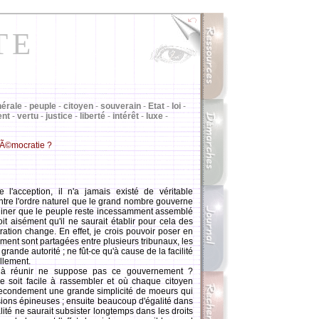
TE
nérale
-
peuple
-
citoyen
-
souverain
-
Etat
-
loi
-
ent
-
vertu
-
justice
-
liberté
-
intérêt
-
luxe
-
dÃ©mocratie ?
l'acception, il n'a jamais existé de véritable
 contre l'ordre naturel que le grand nombre gouverne
aginer que le peuple reste incessamment assemblé
oit aisément qu'il ne saurait établir pour cela des
ation change. En effet, je crois pouvoir poser en
ent sont partagées entre plusieurs tribunaux, les
rande autorité ; ne fût-ce qu'à cause de la facilité
ellement.
à réunir ne suppose pas ce gouvernement ?
e soit facile à rassembler et où chaque citoyen
 secondement une grande simplicité de moeurs qui
ussions épineuses ; ensuite beaucoup d'égalité dans
alité ne saurait subsister longtemps dans les droits