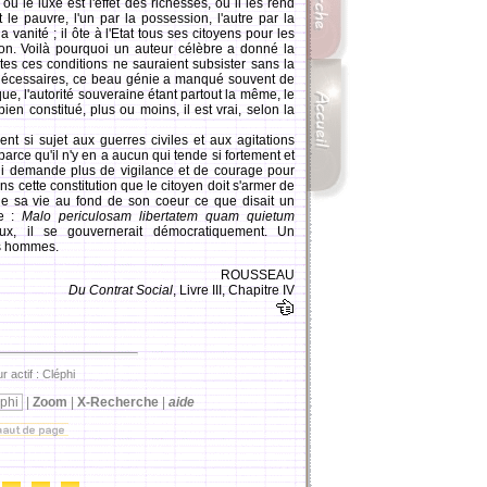
, ou le luxe est l'effet des richesses, ou il les rend
t le pauvre, l'un par la possession, l'autre par la
la vanité ; il ôte à l'Etat tous ses citoyens pour les
nion. Voilà pourquoi un auteur célèbre a donné la
tes ces conditions ne sauraient subsister sans la
ons nécessaires, ce beau génie a manqué souvent de
que, l'autorité souveraine étant partout la même, le
ien constitué, plus ou moins, il est vrai, selon la
si sujet aux guerres civiles et aux agitations
arce qu'il n'y en a aucun qui tende si fortement et
ui demande plus de vigilance et de courage pour
ns cette constitution que le citoyen doit s'armer de
de sa vie au fond de son coeur ce que disait un
ne :
Malo periculosam libertatem quam quietum
ux, il se gouvernerait démocratiquement. Un
es hommes.
ROUSSEAU
Du Contrat Social
, Livre III, Chapitre IV
r actif : Cléphi
phi
|
Zoom
|
X-Recherche
|
aide