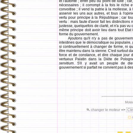
et l'autorité ; enfin peu ou point de luxe ; car
nécessaires ; il corrompt à la fois le riche e
convoitise ; il vend la patrie à la mollesse, à 
asservir les uns aux autres, et tous à l'opi
vertu pour principe à la République ; car tou
vertu : mais faute d'avoir fait les distincti
justesse, quelquefois de clarté, et n'a pas vu 
même principe doit avoir lieu dans tout Etat b
forme du gouvernement.
Ajoutons qu'il n'y a pas de gouvernement 
intestines que le démocratique ou populaire, p
si continuellement à changer de forme, ni q
être maintenu dans la sienne. C'est surtout da
force et de constance, et dire chaque jour 
vertueux Palatin dans la Diète de Polog
servitium
. S'il y avait un peuple de die
gouvernement si parfait ne convient pas à d
Moteu
changer le moteur
=>
Clé