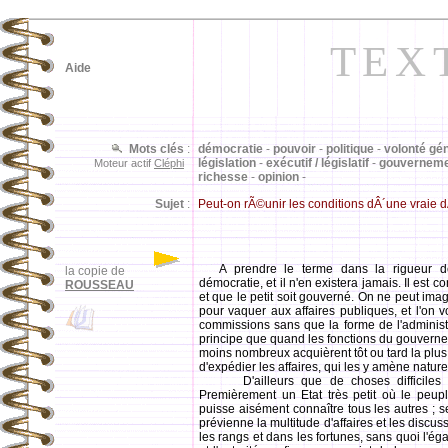
TEX
Aide
Mots clés
:
démocratie
-
pouvoir
-
politique
-
volonté gé
législation
-
exécutif / législatif
-
gouvernem
Moteur actif
Cléphi
richesse
-
opinion
-
Sujet
:
Peut-on rÃ©unir les conditions dÂ´une vraie 
A prendre le terme dans la rigueur de 
la copie de
démocratie, et il n'en existera jamais. Il est
ROUSSEAU
et que le petit soit gouverné. On ne peut im
pour vaquer aux affaires publiques, et l'on v
commissions sans que la forme de l'administr
principe que quand les fonctions du gouvernem
moins nombreux acquièrent tôt ou tard la plus g
d'expédier les affaires, qui les y amène natur
D'ailleurs que de choses difficiles 
Premièrement un Etat très petit où le peupl
puisse aisément connaître tous les autres ;
prévienne la multitude d'affaires et les disc
les rangs et dans les fortunes, sans quoi l'ég