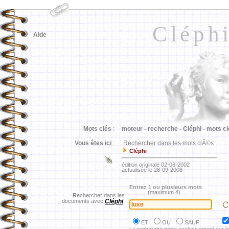
Cléph
Aide
Mots clés
:
moteur -
recherche -
Cléphi -
mots cl
Vous êtes ici
:
Rechercher dans les mots clÃ©s
Cléphi
édition originale 02-08-2002
actualisée le 28-09-2008
Entrez 1 ou plusieurs mots
(maximum 4)
R
echercher dans les
documents avec
Cléphi
ET
OU
SAUF