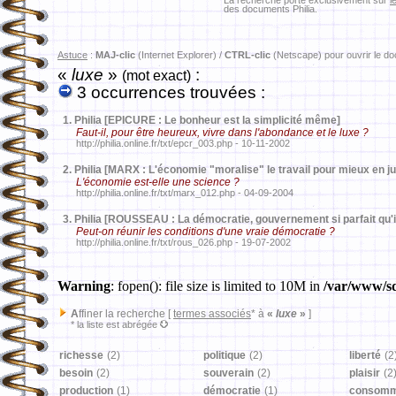
La recherche porte exclusivement sur
l
des documents Philia.
Astuce
:
MAJ-clic
(Internet Explorer) /
CTRL-clic
(Netscape) pour ouvrir le d
«
luxe
»
:
(mot exact)
3 occurrences trouvées :
1.
Philia [EPICURE : Le bonheur est la simplicité même]
Faut-il, pour être heureux, vivre dans l'abondance et le luxe ?
http://philia.online.fr/txt/epcr_003.php - 10-11-2002
2.
Philia [MARX : L'économie "moralise" le travail pour mieux en just
L'économie est-elle une science ?
http://philia.online.fr/txt/marx_012.php - 04-09-2004
3.
Philia [ROUSSEAU : La démocratie, gouvernement si parfait qu'
Peut-on réunir les conditions d'une vraie démocratie ?
http://philia.online.fr/txt/rous_026.php - 19-07-2002
Warning
: fopen(): file size is limited to 10M in
/var/www/sd
A
ffiner la recherche [
termes associés
* à
«
luxe
»
]
* la liste est abrégée
richesse
(2)
politique
(2)
liberté
(2
besoin
(2)
souverain
(2)
plaisir
(2
production
(1)
démocratie
(1)
consomm