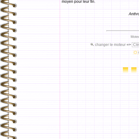
moyen pour leur fin.
Anthr
Moteu
changer le moteur
=>
Clé