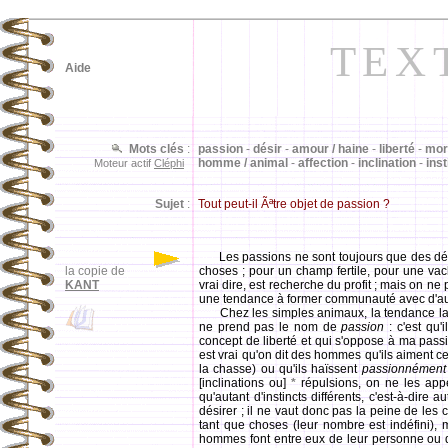
TEX
Aide
Mots clés
:
passion
-
désir
-
amour / haine
-
liberté
-
mor
homme / animal
-
affection
-
inclination
-
inst
Moteur actif
Cléphi
Sujet
:
Tout peut-il Ãªtre objet de passion ?
Les passions ne sont toujours que des 
la copie de
choses ; pour un champ fertile, pour une vach
KANT
vrai dire, est recherche du profit ; mais on ne 
une tendance à former communauté avec d'autr
Chez les simples animaux, la tendance la p
ne prend pas le nom de
passion
: c'est qu'
concept de liberté et qui s'oppose à ma passio
est vrai qu'on dit des hommes qu'ils aiment 
la chasse) ou qu'ils haïssent
passionnément
[inclinations ou]
*
répulsions, on ne les ap
qu'autant d'instincts différents, c'est-à-dir
désirer ; il ne vaut donc pas la peine de les 
tant que choses (leur nombre est indéfini), 
hommes font entre eux de leur personne ou de