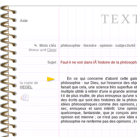
TEX
Aide
Mots clés
:
philosophie
-
histoire
-
opinion
-
subjectivité
Moteur actif
Cléphi
Sujet
:
Faut-il ne voir dans lÂ´histoire de la philos
En ce qui concerne d'abord cette galer
la copie de
philosophie - sur Dieu, sur l'essence des objet
HEGEL
faisait que cela, une science très superflue 
multiple utilité à retirer d'une si grande anima
t-il de plus inutile, de plus ennuyeux qu'une
des écrits qui sont des histoires de la philos
idées philosophiques comme des opinions, p
sec, ennuyeux et sans intérêt. Une opinio
quelconque, fantaisiste, que je conçois ain
opinion est mienne ; ce n'est pas une idée en
philosophie ne renferme pas des opinions ; il 