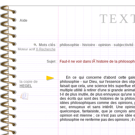
TEX
Aide
Mots clés
:
philosophie
-
histoire
-
opinion
-
subjectivité
Moteur actif
X-Recherche
Sujet
:
Faut-il ne voir dans lÂ´histoire de la philos
En ce qui concerne d'abord cette galer
la copie de
philosophie - sur Dieu, sur l'essence des objet
HEGEL
faisait que cela, une science très superflue 
multiple utilité à retirer d'une si grande anima
t-il de plus inutile, de plus ennuyeux qu'une
des écrits qui sont des histoires de la philos
idées philosophiques comme des opinions, p
sec, ennuyeux et sans intérêt. Une opinio
quelconque, fantaisiste, que je conçois ain
opinion est mienne ; ce n'est pas une idée en
philosophie ne renferme pas des opinions ; il 