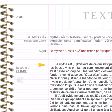
TEX
Aide
Mots clés
:
mythe
-
récit
-
histoire
-
sacré
-
profane
-
ori
symbole
-
sens
-
signification
-
fiction
-
vérit
Moteur actif
Zoom
-
travail
-
Sujet
:
Le mythe nÂ´est-il quÂ´une fiction poÃ©tique 
Le mythe est [...] l'histoire de ce qui s'est
la copie d'
les êtres divins ont fait au commencement d
ELIADE
s'est passé
ab origine
. Une fois "dit", c'est-à
fonde la vérité absolue.
"C'est ainsi parce qu
Netsilik pour justifier le bien-fondé de leur h
mythe proclame l'apparition d'une nouvelle "
C'est donc toujours le récit d'une "création"
a commencé d'être. Voilà pourquoi le mythe e
réalités, de ce qui est arrivé réellement, de c
Il s'agit évidemment des réalités sacrées, c
Rien de ce qui appartient à la sphère du profa
été fondé ontologiquement par le mythe, i
verrons plus bas, le travail agricole est
civilisateurs. Aussi constitue-t-il un acte à la 