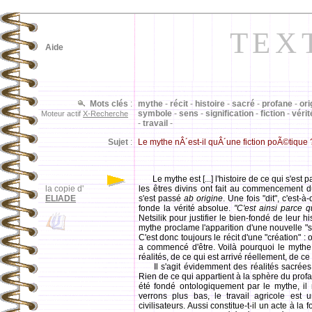
TEX
Aide
Mots clés
:
mythe
-
récit
-
histoire
-
sacré
-
profane
-
ori
symbole
-
sens
-
signification
-
fiction
-
vérit
Moteur actif
X-Recherche
-
travail
-
Sujet
:
Le mythe nÂ´est-il quÂ´une fiction poÃ©tique 
Le mythe est [...] l'histoire de ce qui s'est
la copie d'
les êtres divins ont fait au commencement d
ELIADE
s'est passé
ab origine
. Une fois "dit", c'est-à
fonde la vérité absolue.
"C'est ainsi parce qu
Netsilik pour justifier le bien-fondé de leur h
mythe proclame l'apparition d'une nouvelle "
C'est donc toujours le récit d'une "création"
a commencé d'être. Voilà pourquoi le mythe e
réalités, de ce qui est arrivé réellement, de c
Il s'agit évidemment des réalités sacrées, c
Rien de ce qui appartient à la sphère du profa
été fondé ontologiquement par le mythe, i
verrons plus bas, le travail agricole est
civilisateurs. Aussi constitue-t-il un acte à la 