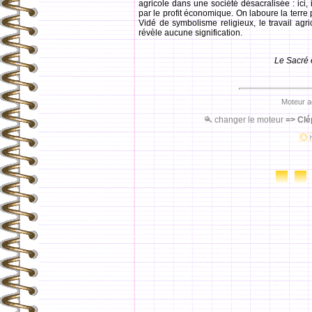
agricole dans une société désacralisée : ici,
par le profit économique. On laboure la terre po
Vidé de symbolisme religieux, le travail agri
révèle aucune signification.
Le Sacré 
Moteur a
changer le moteur
=>
Clé