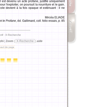
 il est devenu un acte profane, justifié uniquement
ur l'exploiter, on poursuit la nourriture et le gain.
cole devient à la fois opaque et exténuant : il ne
Mircéa ELIADE
et le Profane
, éd. Gallimard, coll. folio essais, p. 85
ctif : X-Recherche
phi
|
Zoom
|
X-Recherche
|
aide