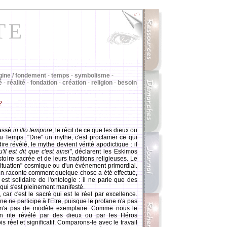
TE
gine / fondement
-
temps
-
symbolisme
-
é
-
réalité
-
fondation
-
création
-
religion
-
besoin
?
 passé
in illo tempore
, le récit de ce que les dieux ou
u Temps. "Dire" un mythe, c'est proclamer ce qui
-dire révélé, le mythe devient vérité apodictique : il
'il est dit que c'est ainsi"
, déclarent les Eskimos
istoire sacrée et de leurs traditions religieuses. Le
situation" cosmique ou d'un événement primordial.
 : on raconte comment quelque chose a été effectué,
st solidaire de l'ontologie : il ne parle que des
e qui s'est pleinement manifesté.
ar c'est le sacré qui est le réel par excellence.
ne ne participe à l'Etre, puisque le profane n'a pas
l n'a pas de modèle exemplaire. Comme nous le
 un rite révélé par des dieux ou par les Héros
fois réel et significatif. Comparons-le avec le travail