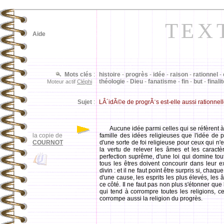
TEX
Aide
Mots clés
:
histoire
-
progrès
-
idée
-
raison
-
rationnel
-
théologie
-
Dieu
-
fanatisme
-
fin
-
but
-
finali
Moteur actif
Cléphi
Sujet
:
LÂ´idÃ©e de progrÃ¨s est-elle aussi rationnel
Aucune idée parmi celles qui se réfèrent à l
la copie de
famille des idées religieuses que l'idée de p
COURNOT
d'une sorte de foi religieuse pour ceux qui n'e
la vertu de relever les âmes et les caractère
perfection suprême, d'une loi qui domine tout
tous les êtres doivent concourir dans leur e
divin : et il ne faut point être surpris si, ch
d'une cause, les esprits les plus élevés, les
ce côté. Il ne faut pas non plus s'étonner qu
qui tend à corrompre toutes les religions, ce
corrompe aussi la religion du progrès.