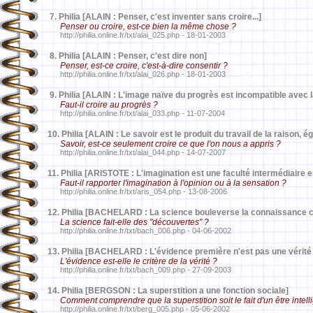
7.
Philia [ALAIN : Penser, c'est inventer sans croire...]
Penser ou croire, est-ce bien la même chose ?
http://philia.online.fr/txt/alai_025.php - 18-01-2003
8.
Philia [ALAIN : Penser, c'est dire non]
Penser, est-ce croire, c'est-à-dire consentir ?
http://philia.online.fr/txt/alai_026.php - 18-01-2003
9.
Philia [ALAIN : L'image naïve du progrès est incompatible avec l
Faut-il croire au progrès ?
http://philia.online.fr/txt/alai_033.php - 11-07-2004
10.
Philia [ALAIN : Le savoir est le produit du travail de la raison,
Savoir, est-ce seulement croire ce que l'on nous a appris ?
http://philia.online.fr/txt/alai_044.php - 14-07-2007
11.
Philia [ARISTOTE : L'imagination est une faculté intermédiaire en
Faut-il rapporter l'imagination à l'opinion ou à la sensation ?
http://philia.online.fr/txt/aris_054.php - 13-08-2006
12.
Philia [BACHELARD : La science bouleverse la connaissance
La science fait-elle des "découvertes" ?
http://philia.online.fr/txt/bach_006.php - 04-06-2002
13.
Philia [BACHELARD : L'évidence première n'est pas une vérité
L'évidence est-elle le critère de la vérité ?
http://philia.online.fr/txt/bach_009.php - 27-09-2003
14.
Philia [BERGSON : La superstition a une fonction sociale]
Comment comprendre que la superstition soit le fait d'un être intell
http://philia.online.fr/txt/berg_005.php - 05-06-2002