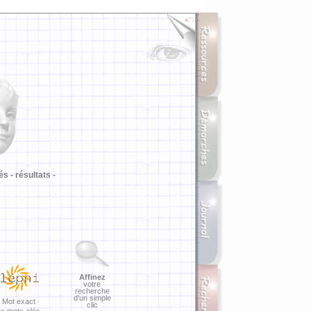
i
és -
résultats -
Affinez
votre
recherche
d'un simple
Mot exact
clic