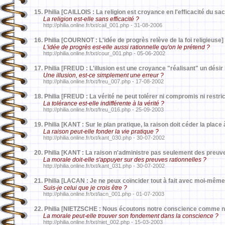
15.
Philia [CAILLOIS : La religion est croyance en l'efficacité du sac
La religion est-elle sans efficacité ?
http://philia.online.fr/txt/cail_001.php - 31-08-2006
16.
Philia [COURNOT : L'idée de progrès relève de la foi religieuse]
L'idée de progrès est-elle aussi rationnelle qu'on le prétend ?
http://philia.online.fr/txt/cour_001.php - 05-06-2002
17.
Philia [FREUD : L'illusion est une croyance "réalisant" un désir
Une illusion, est-ce simplement une erreur ?
http://philia.online.fr/txt/freu_007.php - 17-08-2002
18.
Philia [FREUD : La vérité ne peut tolérer ni compromis ni restric
La tolérance est-elle indifférente à la vérité ?
http://philia.online.fr/txt/freu_016.php - 25-09-2003
19.
Philia [KANT : Sur le plan pratique, la raison doit céder la place à
La raison peut-elle fonder la vie pratique ?
http://philia.online.fr/txt/kant_030.php - 30-07-2002
20.
Philia [KANT : La raison n'administre pas seulement des preuves
La morale doit-elle s'appuyer sur des preuves rationnelles ?
http://philia.online.fr/txt/kant_031.php - 30-07-2002
21.
Philia [LACAN : Je ne peux coïncider tout à fait avec moi-même
Suis-je celui que je crois être ?
http://philia.online.fr/txt/lacn_001.php - 01-07-2003
22.
Philia [NIETZSCHE : Nous écoutons notre conscience comme no
La morale peut-elle trouver son fondement dans la conscience ?
http://philia.online.fr/txt/niet_002.php - 15-03-2003