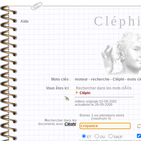
Cléph
Aide
Mots clés
:
moteur -
recherche -
Cléphi -
mots cl
Vous êtes ici
:
Rechercher dans les mots clÃ©s
Cléphi
édition originale 02-08-2002
actualisée le 28-09-2008
Entrez 1 ou plusieurs mots
(maximum 4)
R
echercher dans les
documents avec
Cléphi
ET
OU
SAUF