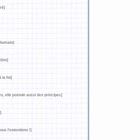
ré]
 humain]
tion]
 la foi]
, elle postule aussi des principes]
]
us l'entendons !]