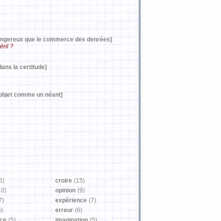
dangereux que le commerce des denrées]
éril ?
ans la certitude]
objet comme un néant]
6)
croire
(15)
10)
opinion
(9)
7)
expérience
(7)
6)
erreur
(6)
ce
(5)
imagination
(5)