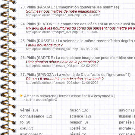
23.
Philia [PASCAL : L'imagination gouverne les hommes]
Sommes-nous maîtres de notre imagination ?
http://philia.online.fr/txt/pasc_004.php - 24-07-2002
24.
Philia [PLATON : Le commerce des idées est au moins aussi 
N'y a-t-il que les nourritures du corps qui puissent nous mettre en p
http://philia.online.fr/txt/plat_021.php - 08-09-2004
25.
Philia [RUSSELL : La science elle-même reconnaît des degrés d
Faut-il douter de tout ?
http://philia.online.fr/txt/rssl_001.php - 03-05-2005
26.
Philia [SARTRE : La conscience imageante pose d'emblée son 
L'imagination dérive-t-elle de la perception ?
http://philia.online.fr/txt/sart_008.php - 02-02-2004
27.
Philia [SPINOZA : La volonté de Dieu, "asile de l'ignorance" !]
Dieu a-t-il ordonné le monde selon sa volonté ?
http://philia.online.fr/txt/spin_002.php - 11-06-2002
A
ffiner la recherche [
termes associés
* à
«
croyance
»
]
* la liste est abrégée
vérité
(18)
raison
(16)
savoir
(1
connaissance
(12)
science
(12)
illusion
(
foi
(9)
religion
(8)
pensée
(
dieu
(7)
liberté
(6)
morale
(
irrationnel
(5)
réalité
(5)
conscien