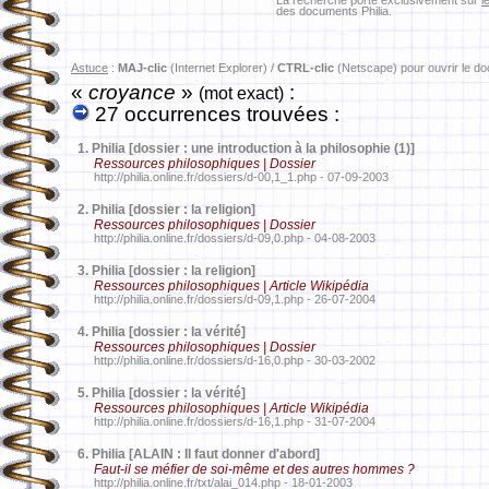
La recherche porte exclusivement sur
l
des documents Philia.
Astuce
:
MAJ-clic
(Internet Explorer) /
CTRL-clic
(Netscape) pour ouvrir le d
«
croyance
»
:
(mot exact)
27 occurrences trouvées :
1.
Philia [dossier : une introduction à la philosophie (1)]
Ressources philosophiques | Dossier
http://philia.online.fr/dossiers/d-00,1_1.php - 07-09-2003
2.
Philia [dossier : la religion]
Ressources philosophiques | Dossier
http://philia.online.fr/dossiers/d-09,0.php - 04-08-2003
3.
Philia [dossier : la religion]
Ressources philosophiques | Article Wikipédia
http://philia.online.fr/dossiers/d-09,1.php - 26-07-2004
4.
Philia [dossier : la vérité]
Ressources philosophiques | Dossier
http://philia.online.fr/dossiers/d-16,0.php - 30-03-2002
5.
Philia [dossier : la vérité]
Ressources philosophiques | Article Wikipédia
http://philia.online.fr/dossiers/d-16,1.php - 31-07-2004
6.
Philia [ALAIN : Il faut donner d'abord]
Faut-il se méfier de soi-même et des autres hommes ?
http://philia.online.fr/txt/alai_014.php - 18-01-2003