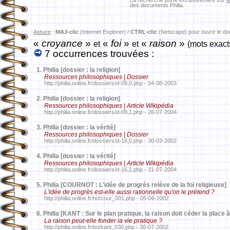
La recherche porte exclusivement sur
l
des documents Philia.
Astuce
:
MAJ-clic
(Internet Explorer) /
CTRL-clic
(Netscape) pour ouvrir le d
«
croyance
»
«
foi
»
«
raison
»
et
et
(mots exact
7 occurrences trouvées :
1.
Philia [dossier : la religion]
Ressources philosophiques | Dossier
http://philia.online.fr/dossiers/d-09,0.php - 04-08-2003
2.
Philia [dossier : la religion]
Ressources philosophiques | Article Wikipédia
http://philia.online.fr/dossiers/d-09,1.php - 26-07-2004
3.
Philia [dossier : la vérité]
Ressources philosophiques | Dossier
http://philia.online.fr/dossiers/d-16,0.php - 30-03-2002
4.
Philia [dossier : la vérité]
Ressources philosophiques | Article Wikipédia
http://philia.online.fr/dossiers/d-16,1.php - 31-07-2004
5.
Philia [COURNOT : L'idée de progrès relève de la foi religieuse]
L'idée de progrès est-elle aussi rationnelle qu'on le prétend ?
http://philia.online.fr/txt/cour_001.php - 05-06-2002
6.
Philia [KANT : Sur le plan pratique, la raison doit céder la place à 
La raison peut-elle fonder la vie pratique ?
http://philia.online.fr/txt/kant_030.php - 30-07-2002