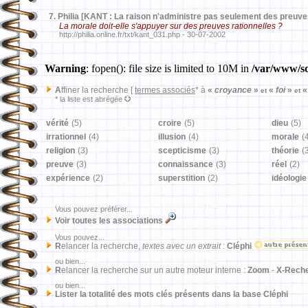
7.
Philia [KANT : La raison n'administre pas seulement des preuves
La morale doit-elle s'appuyer sur des preuves rationnelles ?
http://philia.online.fr/txt/kant_031.php - 30-07-2002
Warning
: fopen(): file size is limited to 10M in
/var/www/sd
A
ffiner la recherche [
termes associés
* à
«
croyance
»
«
foi
»
«
et
et
* la liste est abrégée
vérité
(5)
croire
(5)
dieu
(5)
irrationnel
(4)
illusion
(4)
morale
(
religion
(3)
scepticisme
(3)
théorie
(
preuve
(3)
connaissance
(3)
réel
(2)
expérience
(2)
superstition
(2)
idéologie
Vous pouvez préférer...
Voir toutes les associations
Vous pouvez...
R
elancer la recherche,
textes avec un extrait
:
Cléphi
ou bien...
R
elancer la recherche sur un autre moteur interne :
Zoom
-
X-Rech
ou bien...
Lister la totalité des mots clés présents dans la base Cléphi