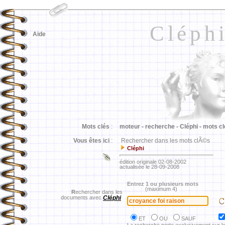
Cléph
Aide
Mots clés
:
moteur -
recherche -
Cléphi -
mots cl
Vous êtes ici
:
Rechercher dans les mots clÃ©s
Cléphi
édition originale 02-08-2002
actualisée le 28-09-2008
Entrez 1 ou plusieurs mots
(maximum 4)
R
echercher dans les
documents avec
Cléphi
ET
OU
SAUF