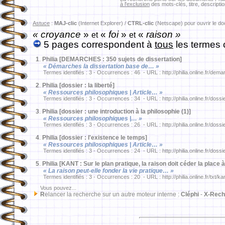
à l'exclusion
des mots-clés, titre, descriptio
Astuce
:
MAJ-clic
(Internet Explorer) /
CTRL-clic
(Netscape) pour ouvrir le d
« croyance
»
«
foi
»
«
raison »
et
et
5 pages correspondent à
tous
les termes 
1
.
Philia [DEMARCHES : 350 sujets de dissertation]
« Démarches la dissertation base de… »
Termes identifiés : 3 - Occurrences : 46 - URL : http://philia.online.fr/dema
2
.
Philia [dossier : la liberté]
« Ressources philosophiques | Article… »
Termes identifiés : 3 - Occurrences : 34 - URL : http://philia.online.fr/dossi
3
.
Philia [dossier : une introduction à la philosophie (1)]
« Ressources philosophiques |… »
Termes identifiés : 3 - Occurrences : 26 - URL : http://philia.online.fr/doss
4
.
Philia [dossier : l'existence le temps]
« Ressources philosophiques | Article… »
Termes identifiés : 3 - Occurrences : 24 - URL : http://philia.online.fr/dossi
5
.
Philia [KANT : Sur le plan pratique, la raison doit céder la place à 
« La raison peut-elle fonder la vie pratique… »
Termes identifiés : 3 - Occurrences : 20 - URL : http://philia.online.fr/txt/k
Vous pouvez...
R
elancer la recherche sur un autre moteur interne :
Cléphi
-
X-Rech