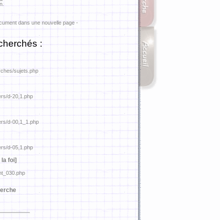
n.
ocument dans une nouvelle page -
cherchés :
rches/sujets.php
ers/d-20,1.php
iers/d-00,1_1.php
ers/d-05,1.php
la foi]
ant_030.php
erche