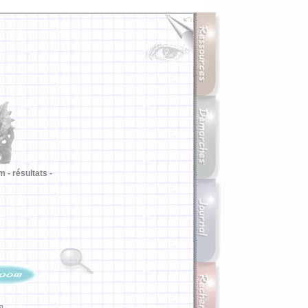
m -
résultats -
ia