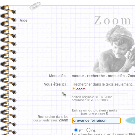
Zoom
Aide
Mots clés
:
moteur -
recherche -
mots clés -
Zoo
Vous êtes ici
:
Rechercher dans le texte seulement
Zoom
édition originale 31-07-2002
actualisée le 20-05-2008
Entrez un ou plusieurs mots
(pas une phrase !)
R
echercher dans les
Zoom
documents avec
ET
OU
La recherche porte sur les documents Phil