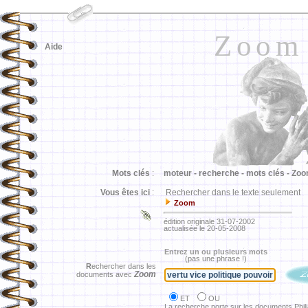
Zoom
Aide
Mots clés
:
moteur -
recherche -
mots clés -
Zoo
Vous êtes ici
:
Rechercher dans le texte seulement
Zoom
édition originale 31-07-2002
actualisée le 20-05-2008
Entrez un ou plusieurs mots
(pas une phrase !)
R
echercher dans les
Zoom
documents avec
ET
OU
La recherche porte sur les documents Phil