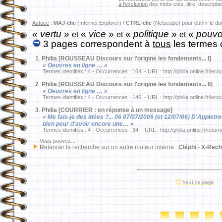
à l'exclusion
des mots-clés, titre, descriptio
Astuce
:
MAJ-clic
(Internet Explorer) /
CTRL-clic
(Netscape) pour ouvrir le d
« vertu
»
«
vice
»
«
politique
»
«
pouvoi
et
et
et
3 pages correspondent à
tous
les termes 
1
.
Philia [ROUSSEAU Discours sur l'origine les fondements... I]
« Oeuvres en ligne … »
Termes identifiés : 4 - Occurrences : 164 - URL : http://philia.online.fr/lec
2
.
Philia [ROUSSEAU Discours sur l'origine les fondements... II]
« Oeuvres en ligne … »
Termes identifiés : 4 - Occurrences : 146 - URL : http://philia.online.fr/lec
3
.
Philia [COURRIER : en réponse à un message]
« Me fais-je des idées ?... 06 07/07/2006 (et 12/07/06) D'Appletre
bien peur d'avoir encore une… »
Termes identifiés : 4 - Occurrences : 34 - URL : http://philia.online.fr/courr
Vous pouvez...
R
elancer la recherche sur un autre moteur interne :
Cléphi
-
X-Rech