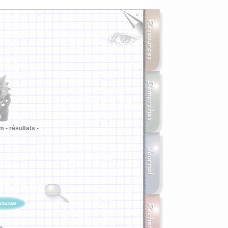
m -
résultats -
ia