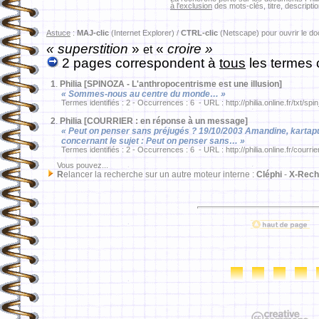
à l'exclusion
des mots-clés, titre, descriptio
Astuce
:
MAJ-clic
(Internet Explorer) /
CTRL-clic
(Netscape) pour ouvrir le d
« superstition
»
«
croire »
et
2 pages correspondent à
tous
les termes 
1
.
Philia [SPINOZA - L'anthropocentrisme est une illusion]
« Sommes-nous au centre du monde… »
Termes identifiés : 2 - Occurrences : 6 - URL : http://philia.online.fr/txt/sp
2
.
Philia [COURRIER : en réponse à un message]
« Peut on penser sans préjugés ? 19/10/2003 Amandine, kartapus
concernant le sujet : Peut on penser sans… »
Termes identifiés : 2 - Occurrences : 6 - URL : http://philia.online.fr/courri
Vous pouvez...
R
elancer la recherche sur un autre moteur interne :
Cléphi
-
X-Rech