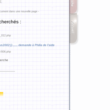
n.
ocument dans une nouvelle page -
cherchés :
in_012.php
2002@....... demande à Philia de l'aide
er/006.php
erche