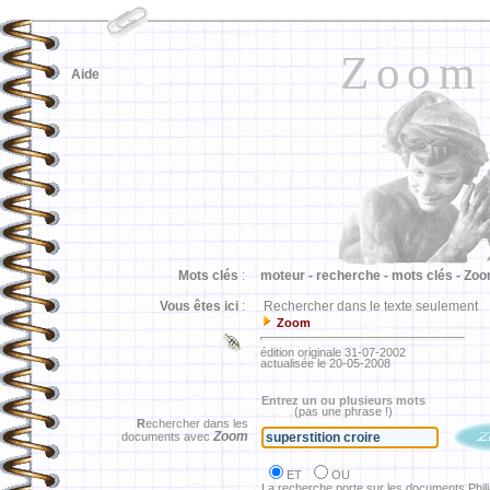
Zoom
Aide
Mots clés
:
moteur -
recherche -
mots clés -
Zoo
Vous êtes ici
:
Rechercher dans le texte seulement
Zoom
édition originale 31-07-2002
actualisée le 20-05-2008
Entrez un ou plusieurs mots
(pas une phrase !)
R
echercher dans les
Zoom
documents avec
ET
OU
La recherche porte sur les documents Phil