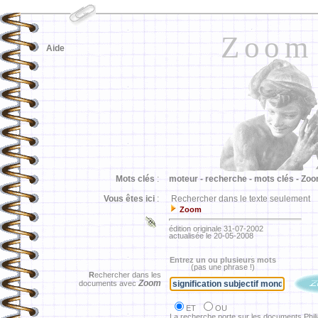
Zoom
Aide
Mots clés
:
moteur -
recherche -
mots clés -
Zoo
Vous êtes ici
:
Rechercher dans le texte seulement
Zoom
édition originale 31-07-2002
actualisée le 20-05-2008
Entrez un ou plusieurs mots
(pas une phrase !)
R
echercher dans les
Zoom
documents avec
ET
OU
La recherche porte sur les documents Phil