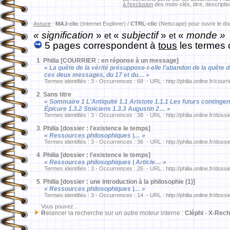
à l'exclusion
des mots-clés, titre, descriptio
Astuce
:
MAJ-clic
(Internet Explorer) /
CTRL-clic
(Netscape) pour ouvrir le d
« signification
»
«
subjectif
»
«
monde »
et
et
5 pages correspondent à
tous
les termes 
1
.
Philia [COURRIER : en réponse à un message]
« La quête de la vérité présuppose-t-elle l'abandon de la quête 
ces deux messages, du 17 et du… »
Termes identifiés : 3 - Occurrences : 68 - URL : http://philia.online.fr/courr
2
.
Sans titre
« Sommaire 1 L'Antiquité 1.1 Aristote 1.1.1 Les futurs contingent
Épicure 1.3.2 Stoïciens 1.3.3 Augustin 2… »
Termes identifiés : 3 - Occurrences : 38 - URL : http://philia.online.fr/dossi
3
.
Philia [dossier : l'existence le temps]
« Ressources philosophiques |… »
Termes identifiés : 3 - Occurrences : 36 - URL : http://philia.online.fr/dossi
4
.
Philia [dossier : l'existence le temps]
« Ressources philosophiques | Article… »
Termes identifiés : 3 - Occurrences : 26 - URL : http://philia.online.fr/dossi
5
.
Philia [dossier : une introduction à la philosophie (1)]
« Ressources philosophiques |… »
Termes identifiés : 3 - Occurrences : 14 - URL : http://philia.online.fr/doss
Vous pouvez...
R
elancer la recherche sur un autre moteur interne :
Cléphi
-
X-Rech