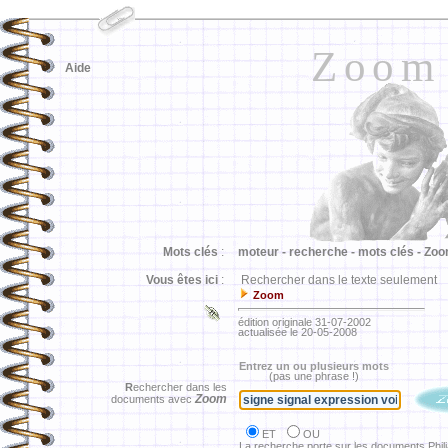
Zoom
Aide
Mots clés
:
moteur -
recherche -
mots clés -
Zoo
Vous êtes ici
:
Rechercher dans le texte seulement
Zoom
édition originale 31-07-2002
actualisée le 20-05-2008
Entrez un ou plusieurs mots
(pas une phrase !)
R
echercher dans les
Zoom
documents avec
ET
OU
La recherche porte sur les documents Phil