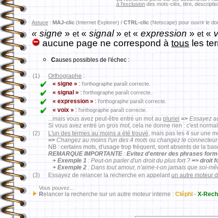
à l'exclusion
des mots-clés, titre, descriptio
Astuce
:
MAJ-clic
(Internet Explorer) /
CTRL-clic
(Netscape) pour ouvrir le d
« signe
»
«
signal
»
«
expression
»
«
v
et
et
et
aucune page ne correspond à
tous
les te
C
auses possibles de l'échec :
(1)
Orthographe
:
« signe »
:
l'orthographe paraît correcte.
« signal »
:
l'orthographe paraît correcte.
« expression »
:
l'orthographe paraît correcte.
« voix »
:
l'orthographe paraît correcte.
...mais vous avez peut-être entré un mot au
pluriel
=>
Essayez au
Si vous avez entré un gros mot, cela ne donne rien : c'est normal
(2)
L'un des termes au moins a été trouvé
, mais pas les 4 sur une 
=>
Changez au moins l'un des 4 mots
ou
changez le connecteur
NB : certains mots, d'usage trop fréquent, sont absents de la ba
REMARQUE IMPORTANTE
:
Evitez d'entrer des phrases for
+ Exemple 1
: Peut-on parler d'un droit du plus fort ?
=> droit 
+ Exemple 2
: Dans tout amour, n'aime-t-on jamais que soi-m
(3)
Essayez de relancer la recherche en appelant
un autre moteur 
Vous pouvez...
R
elancer la recherche sur un autre moteur interne :
Cléphi
-
X-Rech