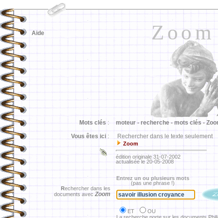
Zoom
Aide
Mots clés
:
moteur -
recherche -
mots clés -
Zoo
Vous êtes ici
:
Rechercher dans le texte seulement
Zoom
édition originale 31-07-2002
actualisée le 20-05-2008
Entrez un ou plusieurs mots
(pas une phrase !)
R
echercher dans les
Zoom
documents avec
ET
OU
La recherche porte sur les documents Phil