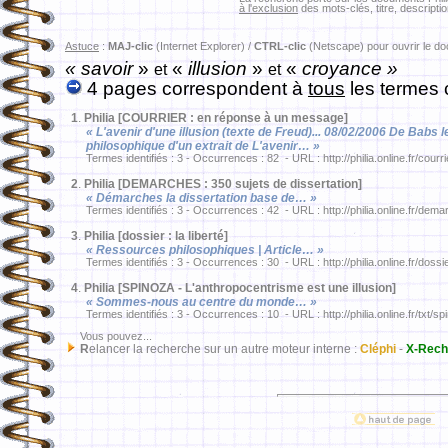
à l'exclusion
des mots-clés, titre, descriptio
Astuce
:
MAJ-clic
(Internet Explorer) /
CTRL-clic
(Netscape) pour ouvrir le d
« savoir
»
«
illusion
»
«
croyance »
et
et
4 pages correspondent à
tous
les termes 
1
.
Philia [COURRIER : en réponse à un message]
« L'avenir d'une illusion (texte de Freud)... 08/02/2006 De Babs 
philosophique d'un extrait de L'avenir… »
Termes identifiés : 3 - Occurrences : 82 - URL : http://philia.online.fr/courr
2
.
Philia [DEMARCHES : 350 sujets de dissertation]
« Démarches la dissertation base de… »
Termes identifiés : 3 - Occurrences : 42 - URL : http://philia.online.fr/dema
3
.
Philia [dossier : la liberté]
« Ressources philosophiques | Article… »
Termes identifiés : 3 - Occurrences : 30 - URL : http://philia.online.fr/dossi
4
.
Philia [SPINOZA - L'anthropocentrisme est une illusion]
« Sommes-nous au centre du monde… »
Termes identifiés : 3 - Occurrences : 10 - URL : http://philia.online.fr/txt/s
Vous pouvez...
R
elancer la recherche sur un autre moteur interne :
Cléphi
-
X-Rech