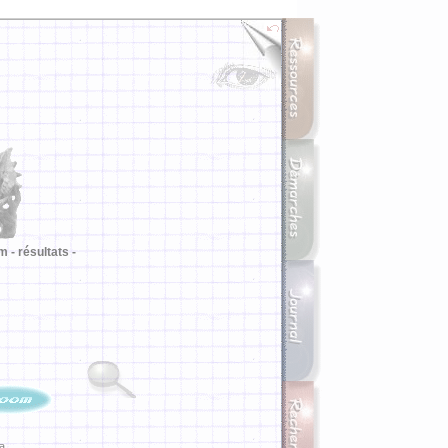
m -
résultats -
ia