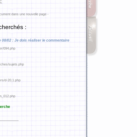
n.
ocument dans une nouvelle page -
cherchés :
le 08/02 : Je dois réaliser le commentaire
ier/094.php
rches/sujets.php
ers/d-20,1.php
pin_012.php
erche