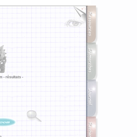
m -
résultats -
ia