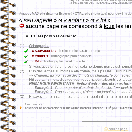
à l'exclusion
des mots-clés, titre, descriptio
Astuce
:
MAJ-clic
(Internet Explorer) /
CTRL-clic
(Netscape) pour ouvrir le d
« sauvagerie
»
«
enfant
»
«
loi »
et
et
aucune page ne correspond à
tous
les te
C
auses possibles de l'échec :
(1)
Orthographe
:
« sauvagerie »
:
l'orthographe paraît correcte.
« enfant »
:
l'orthographe paraît correcte.
« loi »
:
l'orthographe paraît correcte.
Si vous avez entré un gros mot, cela ne donne rien : c'est normal
(2)
L'un des termes au moins a été trouvé
, mais pas les 3 sur une 
=>
Changez au moins l'un des 3 mots
ou
changez le connecteur
NB : certains mots, d'usage trop fréquent, sont absents de la ba
REMARQUE IMPORTANTE
:
Evitez d'entrer des phrases for
+ Exemple 1
: Peut-on parler d'un droit du plus fort ?
=> droit 
+ Exemple 2
: Dans tout amour, n'aime-t-on jamais que soi-m
(3)
Essayez de relancer la recherche en appelant
un autre moteur 
Vous pouvez...
R
elancer la recherche sur un autre moteur interne :
Cléphi
-
X-Rech