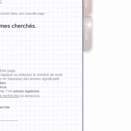
n.
ocument dans une nouvelle page -
rmes cherchés.
.
même page.
 logique
ou
réduisez le nombre de mots.
se
=>
Saisissez des termes significatifs.
mées
.
force
.
ême ?
=> amour égoïsme
.
de recherche
(ci-dessous).
erche