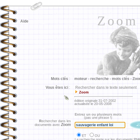
Zoom
Aide
Mots clés
:
moteur -
recherche -
mots clés -
Zoo
Vous êtes ici
:
Rechercher dans le texte seulement
Zoom
édition originale 31-07-2002
actualisée le 20-05-2008
Entrez un ou plusieurs mots
(pas une phrase !)
R
echercher dans les
Zoom
documents avec
ET
OU
La recherche porte sur les documents Phil