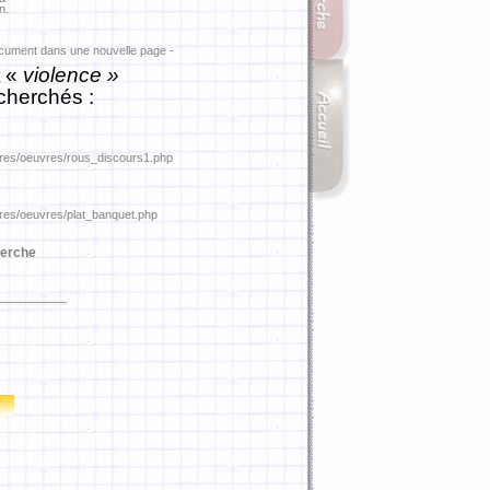
n.
ocument dans une nouvelle page -
«
violence »
cherchés :
tures/oeuvres/rous_discours1.php
tures/oeuvres/plat_banquet.php
erche