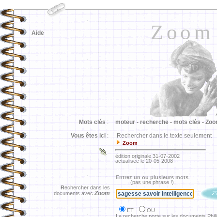
Zoom
Aide
Mots clés
:
moteur -
recherche -
mots clés -
Zoo
Vous êtes ici
:
Rechercher dans le texte seulement
Zoom
édition originale 31-07-2002
actualisée le 20-05-2008
Entrez un ou plusieurs mots
(pas une phrase !)
R
echercher dans les
Zoom
documents avec
ET
OU
La recherche porte sur les documents Phil