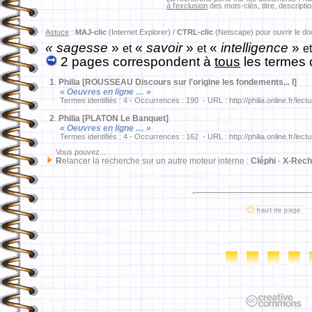
à l'exclusion
des mots-clés, titre, descriptio
Astuce
:
MAJ-clic
(Internet Explorer) /
CTRL-clic
(Netscape) pour ouvrir le d
« sagesse
»
«
savoir
»
«
intelligence
»
et
et
et
2 pages correspondent à
tous
les termes 
1
.
Philia [ROUSSEAU Discours sur l'origine les fondements... I]
« Oeuvres en ligne … »
Termes identifiés : 4 - Occurrences : 190 - URL : http://philia.online.fr/lec
2
.
Philia [PLATON Le Banquet]
« Oeuvres en ligne … »
Termes identifiés : 4 - Occurrences : 162 - URL : http://philia.online.fr/lec
Vous pouvez...
R
elancer la recherche sur un autre moteur interne :
Cléphi
-
X-Rech