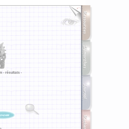
m -
résultats -
ia