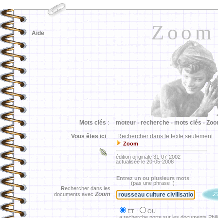
Zoom
Aide
Mots clés
:
moteur -
recherche -
mots clés -
Zoo
Vous êtes ici
:
Rechercher dans le texte seulement
Zoom
édition originale 31-07-2002
actualisée le 20-05-2008
Entrez un ou plusieurs mots
(pas une phrase !)
R
echercher dans les
Zoom
documents avec
ET
OU
La recherche porte sur les documents Phil