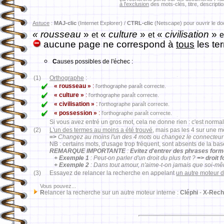
à l'exclusion
des mots-clés, titre, descriptio
Astuce
:
MAJ-clic
(Internet Explorer) /
CTRL-clic
(Netscape) pour ouvrir le d
« rousseau
»
«
culture
»
«
civilisation
»
et
et
e
aucune page ne correspond à
tous
les te
C
auses possibles de l'échec :
(1)
Orthographe
:
« rousseau »
:
l'orthographe paraît correcte.
« culture »
:
l'orthographe paraît correcte.
« civilisation »
:
l'orthographe paraît correcte.
« possession »
:
l'orthographe paraît correcte.
Si vous avez entré un gros mot, cela ne donne rien : c'est normal
(2)
L'un des termes au moins a été trouvé
, mais pas les 4 sur une 
=>
Changez au moins l'un des 4 mots
ou
changez le connecteur
NB : certains mots, d'usage trop fréquent, sont absents de la ba
REMARQUE IMPORTANTE
:
Evitez d'entrer des phrases for
+ Exemple 1
: Peut-on parler d'un droit du plus fort ?
=> droit 
+ Exemple 2
: Dans tout amour, n'aime-t-on jamais que soi-m
(3)
Essayez de relancer la recherche en appelant
un autre moteur 
Vous pouvez...
R
elancer la recherche sur un autre moteur interne :
Cléphi
-
X-Rech