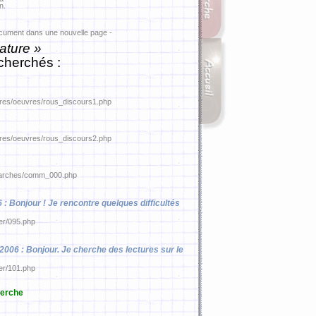
n.
ocument dans une nouvelle page -
ature »
cherchés :
tures/oeuvres/rous_discours1.php
tures/oeuvres/rous_discours2.php
demarches/comm_000.php
06 : Bonjour ! Je rencontre quelques difficultés
ier/095.php
/2006 : Bonjour. Je cherche des lectures sur le
ier/101.php
erche