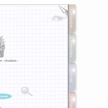
m -
résultats -
ia