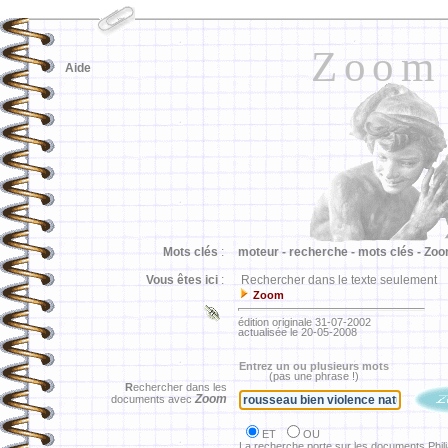
Zoom
Aide
Mots clés
:
moteur -
recherche -
mots clés -
Zoo
Vous êtes ici
:
Rechercher dans le texte seulement
Zoom
édition originale 31-07-2002
actualisée le 20-05-2008
Entrez un ou plusieurs mots
(pas une phrase !)
R
echercher dans les
Zoom
documents avec
ET
OU
La recherche porte sur les documents Phil