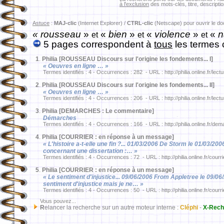
à l'exclusion
des mots-clés, titre, descriptio
Astuce
:
MAJ-clic
(Internet Explorer) /
CTRL-clic
(Netscape) pour ouvrir le d
« rousseau
»
«
bien
»
«
violence
»
«
n
et
et
et
5 pages correspondent à
tous
les termes 
1
.
Philia [ROUSSEAU Discours sur l'origine les fondements... I]
« Oeuvres en ligne … »
Termes identifiés : 4 - Occurrences : 282 - URL : http://philia.online.fr/lec
2
.
Philia [ROUSSEAU Discours sur l'origine les fondements... II]
« Oeuvres en ligne … »
Termes identifiés : 4 - Occurrences : 206 - URL : http://philia.online.fr/lec
3
.
Philia [DEMARCHES : Le commentaire]
Démarches
Termes identifiés : 4 - Occurrences : 166 - URL : http://philia.online.fr/
4
.
Philia [COURRIER : en réponse à un message]
« L'histoire a-t-elle une fin ?... 01/03/2006 De Storm le 01/03/20
concernant une dissertation :… »
Termes identifiés : 4 - Occurrences : 72 - URL : http://philia.online.fr/courr
5
.
Philia [COURRIER : en réponse à un message]
« Le sentiment d'injustice... 09/06/2006 From Appletree le 09/06
sentiment d'injustice mais je ne… »
Termes identifiés : 4 - Occurrences : 50 - URL : http://philia.online.fr/courr
Vous pouvez...
R
elancer la recherche sur un autre moteur interne :
Cléphi
-
X-Rech