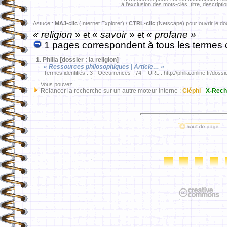
à l'exclusion
des mots-clés, titre, descriptio
Astuce
:
MAJ-clic
(Internet Explorer) /
CTRL-clic
(Netscape) pour ouvrir le d
« religion
»
«
savoir
»
«
profane »
et
et
1 pages correspondent à
tous
les termes 
1
.
Philia [dossier : la religion]
« Ressources philosophiques | Article… »
Termes identifiés : 3 - Occurrences : 74 - URL : http://philia.online.fr/dossi
Vous pouvez...
R
elancer la recherche sur un autre moteur interne :
Cléphi
-
X-Rech