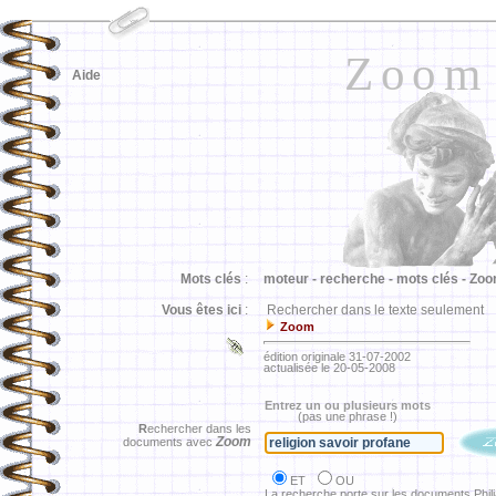
Zoom
Aide
Mots clés
:
moteur -
recherche -
mots clés -
Zoo
Vous êtes ici
:
Rechercher dans le texte seulement
Zoom
édition originale 31-07-2002
actualisée le 20-05-2008
Entrez un ou plusieurs mots
(pas une phrase !)
R
echercher dans les
Zoom
documents avec
ET
OU
La recherche porte sur les documents Phil