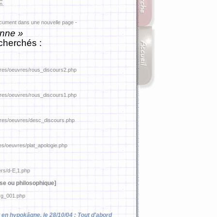
n.
ocument dans une nouvelle page -
nne »
cherchés :
tures/oeuvres/rous_discours2.php
tures/oeuvres/rous_discours1.php
tures/oeuvres/desc_discours.php
res/oeuvres/plat_apologie.php
ers/d-E,1.php
se ou philosophique]
erg_001.php
st en hypokâgne, le 28/10/04 : Tout d'abord