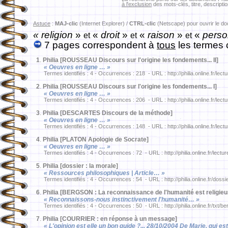
à l'exclusion
des mots-clés, titre, descriptio
Astuce
:
MAJ-clic
(Internet Explorer) /
CTRL-clic
(Netscape) pour ouvrir le d
« religion
»
«
droit
»
«
raison
»
«
perso
et
et
et
7 pages correspondent à
tous
les termes 
1
.
Philia [ROUSSEAU Discours sur l'origine les fondements... II]
« Oeuvres en ligne … »
Termes identifiés : 4 - Occurrences : 218 - URL : http://philia.online.fr/lec
2
.
Philia [ROUSSEAU Discours sur l'origine les fondements... I]
« Oeuvres en ligne … »
Termes identifiés : 4 - Occurrences : 206 - URL : http://philia.online.fr/lec
3
.
Philia [DESCARTES Discours de la méthode]
« Oeuvres en ligne … »
Termes identifiés : 4 - Occurrences : 148 - URL : http://philia.online.fr/lec
4
.
Philia [PLATON Apologie de Socrate]
« Oeuvres en ligne … »
Termes identifiés : 4 - Occurrences : 72 - URL : http://philia.online.fr/lectu
5
.
Philia [dossier : la morale]
« Ressources philosophiques | Article… »
Termes identifiés : 4 - Occurrences : 54 - URL : http://philia.online.fr/dossi
6
.
Philia [BERGSON : La reconnaissance de l'humanité est religieu
« Reconnaissons-nous instinctivement l'humanité… »
Termes identifiés : 4 - Occurrences : 50 - URL : http://philia.online.fr/txt/b
7
.
Philia [COURRIER : en réponse à un message]
« L'opinion est elle un bon guide ?... 28/10/2004 De Marie, qui e