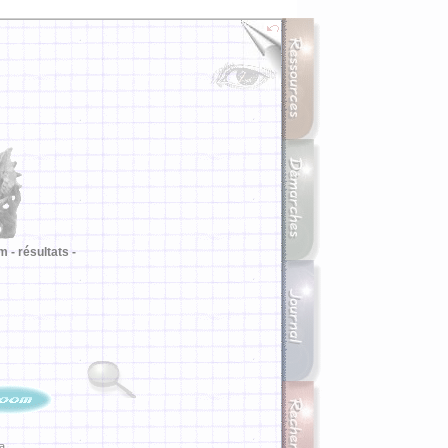
m -
résultats -
ia