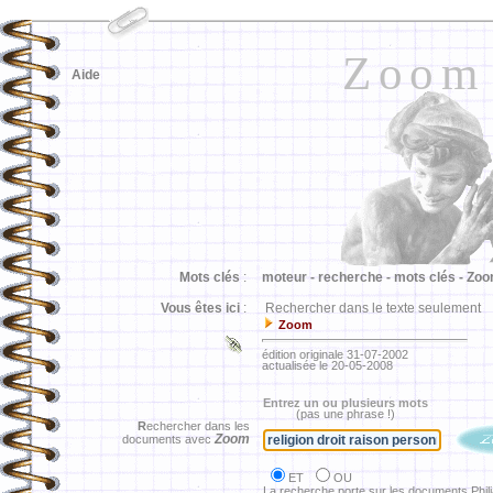
Zoom
Aide
Mots clés
:
moteur -
recherche -
mots clés -
Zoo
Vous êtes ici
:
Rechercher dans le texte seulement
Zoom
édition originale 31-07-2002
actualisée le 20-05-2008
Entrez un ou plusieurs mots
(pas une phrase !)
R
echercher dans les
Zoom
documents avec
ET
OU
La recherche porte sur les documents Phil