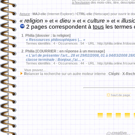
à l'exclusion
des mots-clés, titre, descriptio
Astuce
:
MAJ-clic
(Internet Explorer) /
CTRL-clic
(Netscape) pour ouvrir le d
« religion
»
«
dieu
»
«
culture
»
«
illusi
et
et
et
2 pages correspondent à
tous
les termes 
1
.
Philia [dossier : la religion]
« Ressources philosophiques |… »
Termes identifiés : 4 - Occurrences : 54 - URL : http://philia.online.fr/dossi
2
.
Philia [COURRIER : en réponse à un message]
« L'art de présenter l'art... 28 et 29/02/2008, 01 à 04/03/2008 2
classe terminale : Bonjour, j'ai… »
Termes identifiés : 4 - Occurrences : 44 - URL : http://philia.online.fr/courr
Vous pouvez...
R
elancer la recherche sur un autre moteur interne :
Cléphi
-
X-Rech