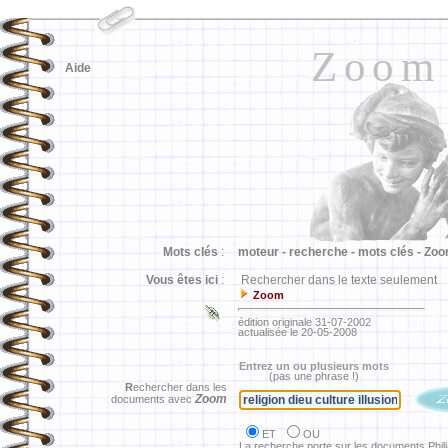
Zoom
Aide
Mots clés
:
moteur -
recherche -
mots clés -
Zoo
Vous êtes ici
:
Rechercher dans le texte seulement
Zoom
édition originale 31-07-2002
actualisée le 20-05-2008
Entrez un ou plusieurs mots
(pas une phrase !)
R
echercher dans les
Zoom
documents avec
ET
OU
La recherche porte sur les documents Phil