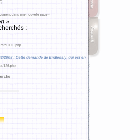
n.
ocument dans une nouvelle page -
on »
cherchés :
ers/d-09,0.php
8/02/2008 : Cette demande de Endlessly, qui est en
ier/126.php
erche