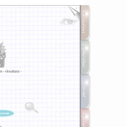
m -
résultats -
ia