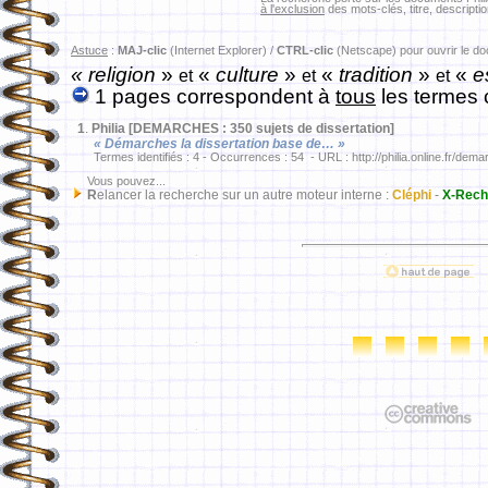
à l'exclusion
des mots-clés, titre, descriptio
Astuce
:
MAJ-clic
(Internet Explorer) /
CTRL-clic
(Netscape) pour ouvrir le d
« religion
»
«
culture
»
«
tradition
»
«
es
et
et
et
1 pages correspondent à
tous
les termes 
1
.
Philia [DEMARCHES : 350 sujets de dissertation]
« Démarches la dissertation base de… »
Termes identifiés : 4 - Occurrences : 54 - URL : http://philia.online.fr/dema
Vous pouvez...
R
elancer la recherche sur un autre moteur interne :
Cléphi
-
X-Rech