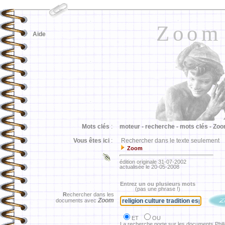
Zoom
Aide
Mots clés
:
moteur -
recherche -
mots clés -
Zoo
Vous êtes ici
:
Rechercher dans le texte seulement
Zoom
édition originale 31-07-2002
actualisée le 20-05-2008
Entrez un ou plusieurs mots
(pas une phrase !)
R
echercher dans les
Zoom
documents avec
ET
OU
La recherche porte sur les documents Phil