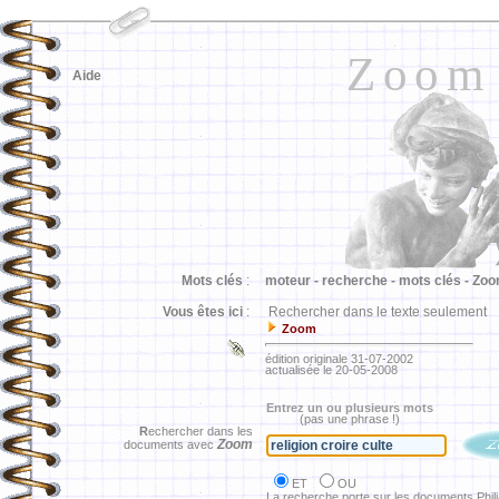
Zoom
Aide
Mots clés
:
moteur -
recherche -
mots clés -
Zoo
Vous êtes ici
:
Rechercher dans le texte seulement
Zoom
édition originale 31-07-2002
actualisée le 20-05-2008
Entrez un ou plusieurs mots
(pas une phrase !)
R
echercher dans les
Zoom
documents avec
ET
OU
La recherche porte sur les documents Phil