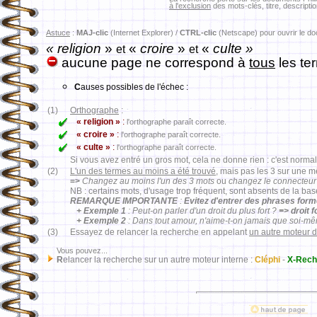
à l'exclusion
des mots-clés, titre, descriptio
Astuce
:
MAJ-clic
(Internet Explorer) /
CTRL-clic
(Netscape) pour ouvrir le d
« religion
»
«
croire
»
«
culte »
et
et
aucune page ne correspond à
tous
les te
C
auses possibles de l'échec :
(1)
Orthographe
:
« religion »
:
l'orthographe paraît correcte.
« croire »
:
l'orthographe paraît correcte.
« culte »
:
l'orthographe paraît correcte.
Si vous avez entré un gros mot, cela ne donne rien : c'est normal
(2)
L'un des termes au moins a été trouvé
, mais pas les 3 sur une 
=>
Changez au moins l'un des 3 mots
ou
changez le connecteur
NB : certains mots, d'usage trop fréquent, sont absents de la ba
REMARQUE IMPORTANTE
:
Evitez d'entrer des phrases for
+ Exemple 1
: Peut-on parler d'un droit du plus fort ?
=> droit 
+ Exemple 2
: Dans tout amour, n'aime-t-on jamais que soi-m
(3)
Essayez de relancer la recherche en appelant
un autre moteur 
Vous pouvez...
R
elancer la recherche sur un autre moteur interne :
Cléphi
-
X-Rech