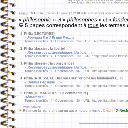
à l'exclusion
des mots-clés, titre, descriptio
Astuce
:
MAJ-clic
(Internet Explorer) /
CTRL-clic
(Netscape) pour ouvrir le d
« philosophie
»
«
philosophes
»
«
fonde
et
et
5 pages correspondent à
tous
les termes 
1
.
Philia [LECTURES]
« Pourquoi lire ? Et que lire… »
Termes identifiés : 4 - Occurrences : 152 - URL : http://philia.online.fr/lect
2
.
Philia [dossier : la liberté]
« Ressources philosophiques | Article… »
Termes identifiés : 4 - Occurrences : 110 - URL : http://philia.online.fr/doss
3
.
Philia [dossier : la conscience]
« Ressources philosophiques | Article… »
Termes identifiés : 4 - Occurrences : 96 - URL : http://philia.online.fr/dossi
4
.
Philia [ROUSSEAU Discours sur l'origine les fondements... II]
« Oeuvres en ligne … »
Termes identifiés : 4 - Occurrences : 66 - URL : http://philia.online.fr/lect
5
.
Philia [DEMARCHES : Le commentaire]
Démarches
Termes identifiés : 4 - Occurrences : 30 - URL : http://philia.online.fr/d
Vous pouvez...
R
elancer la recherche sur un autre moteur interne :
Cléphi
-
X-Rech