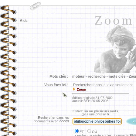
Zoom
Aide
Mots clés
:
moteur -
recherche -
mots clés -
Zoo
Vous êtes ici
:
Rechercher dans le texte seulement
Zoom
édition originale 31-07-2002
actualisée le 20-05-2008
Entrez un ou plusieurs mots
(pas une phrase !)
R
echercher dans les
Zoom
documents avec
ET
OU
La recherche porte sur les documents Phil