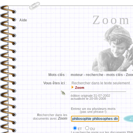
Zoom
Aide
Mots clés
:
moteur -
recherche -
mots clés -
Zoo
Vous êtes ici
:
Rechercher dans le texte seulement
Zoom
édition originale 31-07-2002
actualisée le 20-05-2008
Entrez un ou plusieurs mots
(pas une phrase !)
R
echercher dans les
Zoom
documents avec
ET
OU
La recherche porte sur les documents Phil