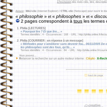
à l'exclusion
des mots-clés, titre, descriptio
Astuce
:
MAJ-clic
(Internet Explorer) /
CTRL-clic
(Netscape) pour ouvrir le d
« philosophie
»
«
philosophes
»
«
disco
et
et
2 pages correspondent à
tous
les termes 
1
.
Philia [LECTURES]
« Pourquoi lire ? Et que lire… »
Termes identifiés : 4 - Occurrences : 168 - URL : http://philia.online.fr/lect
2
.
Philia [COURRIER : en réponse à un message]
« Méthodes pour s'améliorer sans devenir fou... 06/11/2005 De o
les philosophes sont des fous, qu'ils… »
Termes identifiés : 4 - Occurrences : 84 - URL : http://philia.online.fr/courr
Vous pouvez...
R
elancer la recherche sur un autre moteur interne :
Cléphi
-
X-Rech