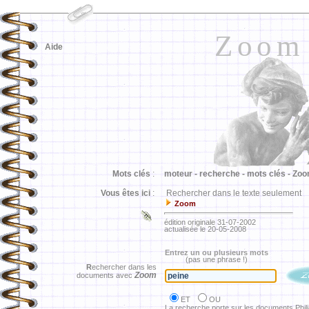
Zoom
Aide
Mots clés
:
moteur -
recherche -
mots clés -
Zoo
Vous êtes ici
:
Rechercher dans le texte seulement
Zoom
édition originale 31-07-2002
actualisée le 20-05-2008
Entrez un ou plusieurs mots
(pas une phrase !)
R
echercher dans les
Zoom
documents avec
ET
OU
La recherche porte sur les documents Phil