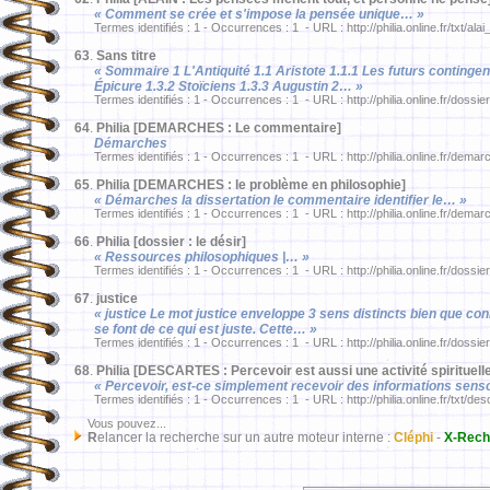
« Comment se crée et s'impose la pensée unique… »
Termes identifiés : 1 - Occurrences : 1 - URL : http://philia.online.fr/txt/ala
63
.
Sans titre
« Sommaire 1 L'Antiquité 1.1 Aristote 1.1.1 Les futurs contingent
Épicure 1.3.2 Stoïciens 1.3.3 Augustin 2… »
Termes identifiés : 1 - Occurrences : 1 - URL : http://philia.online.fr/dossier
64
.
Philia [DEMARCHES : Le commentaire]
Démarches
Termes identifiés : 1 - Occurrences : 1 - URL : http://philia.online.fr/dem
65
.
Philia [DEMARCHES : le problème en philosophie]
« Démarches la dissertation le commentaire identifier le… »
Termes identifiés : 1 - Occurrences : 1 - URL : http://philia.online.fr/dema
66
.
Philia [dossier : le désir]
« Ressources philosophiques |… »
Termes identifiés : 1 - Occurrences : 1 - URL : http://philia.online.fr/dossie
67
.
justice
« justice Le mot justice enveloppe 3 sens distincts bien que con
se font de ce qui est juste. Cette… »
Termes identifiés : 1 - Occurrences : 1 - URL : http://philia.online.fr/dossier
68
.
Philia [DESCARTES : Percevoir est aussi une activité spirituell
« Percevoir, est-ce simplement recevoir des informations sens
Termes identifiés : 1 - Occurrences : 1 - URL : http://philia.online.fr/txt/de
Vous pouvez...
R
elancer la recherche sur un autre moteur interne :
Cléphi
-
X-Rech