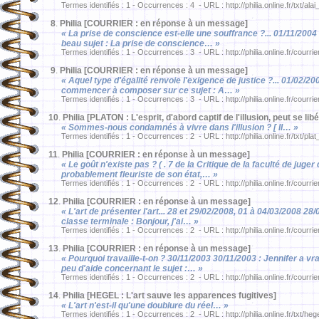
Termes identifiés : 1 - Occurrences : 4 - URL : http://philia.online.fr/txt/ala
8
.
Philia [COURRIER : en réponse à un message]
« La prise de conscience est-elle une souffrance ?... 01/11/200
beau sujet : La prise de conscience… »
Termes identifiés : 1 - Occurrences : 3 - URL : http://philia.online.fr/courri
9
.
Philia [COURRIER : en réponse à un message]
« Aquel type d'égalité renvoie l'exigence de justice ?... 01/02
commencer à composer sur ce sujet : A… »
Termes identifiés : 1 - Occurrences : 3 - URL : http://philia.online.fr/courri
10
.
Philia [PLATON : L'esprit, d'abord captif de l'illusion, peut se libé
« Sommes-nous condamnés à vivre dans l'illusion ? [ II… »
Termes identifiés : 1 - Occurrences : 2 - URL : http://philia.online.fr/txt/pla
11
.
Philia [COURRIER : en réponse à un message]
« Le goût n'existe pas ? ( . 7 de la Critique de la faculté de ju
probablement fleuriste de son état,… »
Termes identifiés : 1 - Occurrences : 2 - URL : http://philia.online.fr/courri
12
.
Philia [COURRIER : en réponse à un message]
« L'art de présenter l'art... 28 et 29/02/2008, 01 à 04/03/2008 2
classe terminale : Bonjour, j'ai… »
Termes identifiés : 1 - Occurrences : 2 - URL : http://philia.online.fr/courri
13
.
Philia [COURRIER : en réponse à un message]
« Pourquoi travaille-t-on ? 30/11/2003 30/11/2003 : Jennifer a vr
peu d'aide concernant le sujet :… »
Termes identifiés : 1 - Occurrences : 2 - URL : http://philia.online.fr/courri
14
.
Philia [HEGEL : L'art sauve les apparences fugitives]
« L'art n'est-il qu'une doublure du réel… »
Termes identifiés : 1 - Occurrences : 2 - URL : http://philia.online.fr/txt/he