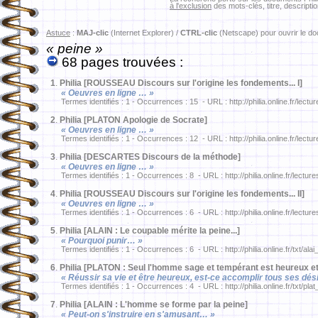
à l'exclusion
des mots-clés, titre, descriptio
Astuce
:
MAJ-clic
(Internet Explorer) /
CTRL-clic
(Netscape) pour ouvrir le d
« peine »
68 pages trouvées :
1
.
Philia [ROUSSEAU Discours sur l'origine les fondements... I]
« Oeuvres en ligne … »
Termes identifiés : 1 - Occurrences : 15 - URL : http://philia.online.fr/lect
2
.
Philia [PLATON Apologie de Socrate]
« Oeuvres en ligne … »
Termes identifiés : 1 - Occurrences : 12 - URL : http://philia.online.fr/lectu
3
.
Philia [DESCARTES Discours de la méthode]
« Oeuvres en ligne … »
Termes identifiés : 1 - Occurrences : 8 - URL : http://philia.online.fr/lectu
4
.
Philia [ROUSSEAU Discours sur l'origine les fondements... II]
« Oeuvres en ligne … »
Termes identifiés : 1 - Occurrences : 6 - URL : http://philia.online.fr/lectu
5
.
Philia [ALAIN : Le coupable mérite la peine...]
« Pourquoi punir… »
Termes identifiés : 1 - Occurrences : 6 - URL : http://philia.online.fr/txt/ala
6
.
Philia [PLATON : Seul l'homme sage et tempérant est heureux et 
« Réussir sa vie et être heureux, est-ce accomplir tous ses dé
Termes identifiés : 1 - Occurrences : 4 - URL : http://philia.online.fr/txt/pla
7
.
Philia [ALAIN : L'homme se forme par la peine]
« Peut-on s'instruire en s'amusant… »