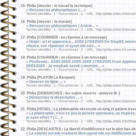
15
.
Philia [dossier : le travail la technique]
« Ressources philosophiques |… »
Termes identifiés : 1 - Occurrences : 2 - URL : http://philia.online.fr/dossie
16
.
Philia [dossier : la morale]
« Ressources philosophiques | Article… »
Termes identifiés : 1 - Occurrences : 2 - URL : http://philia.online.fr/dossie
17
.
Philia [COURRIER : en réponse à un message]
« Hegel : art et apparence... 10/04 17/04/2005 De Snap99, encore 
chance, vos réponses m'ayant été très… »
Termes identifiés : 1 - Occurrences : 2 - URL : http://philia.online.fr/courri
18
.
Philia [COURRIER : en réponse à un message]
« Positivons... 02/05 09/05 15/05 16/05 17/05/2005 From Appletree
09/05/2005 : Je voudrais savoir comment… »
Termes identifiés : 1 - Occurrences : 2 - URL : http://philia.online.fr/courri
19
.
Philia [PLATON Le Banquet]
« Oeuvres en ligne … »
Termes identifiés : 1 - Occurrences : 2 - URL : http://philia.online.fr/lectur
20
.
Philia [DEMARCHES : les sujets ouverts - analyse III -]
« Démarches la dissertation … »
Termes identifiés : 1 - Occurrences : 2 - URL : http://philia.online.fr/dema
21
.
Philia [HEGEL : La philosophie nécessite un long et patient trava
« La philosophie, n'est-ce pas la pensée spontanée, ou inspirée
et sans effort ? [ I… »
Termes identifiés : 1 - Occurrences : 1 - URL : http://philia.online.fr/txt/he
22
.
Philia [DESCARTES : La liberté d'indifférence est le plus bas deg
« La volonté est-elle vraiment libre quand elle est indifférente 