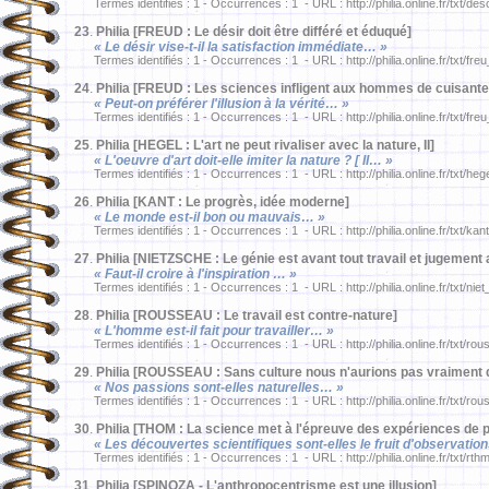
Termes identifiés : 1 - Occurrences : 1 - URL : http://philia.online.fr/txt/de
23
.
Philia [FREUD : Le désir doit être différé et éduqué]
« Le désir vise-t-il la satisfaction immédiate… »
Termes identifiés : 1 - Occurrences : 1 - URL : http://philia.online.fr/txt/fre
24
.
Philia [FREUD : Les sciences infligent aux hommes de cuisante
« Peut-on préférer l'illusion à la vérité… »
Termes identifiés : 1 - Occurrences : 1 - URL : http://philia.online.fr/txt/fre
25
.
Philia [HEGEL : L'art ne peut rivaliser avec la nature, II]
« L'oeuvre d'art doit-elle imiter la nature ? [ II… »
Termes identifiés : 1 - Occurrences : 1 - URL : http://philia.online.fr/txt/he
26
.
Philia [KANT : Le progrès, idée moderne]
« Le monde est-il bon ou mauvais… »
Termes identifiés : 1 - Occurrences : 1 - URL : http://philia.online.fr/txt/ka
27
.
Philia [NIETZSCHE : Le génie est avant tout travail et jugement 
« Faut-il croire à l'inspiration … »
Termes identifiés : 1 - Occurrences : 1 - URL : http://philia.online.fr/txt/nie
28
.
Philia [ROUSSEAU : Le travail est contre-nature]
« L'homme est-il fait pour travailler… »
Termes identifiés : 1 - Occurrences : 1 - URL : http://philia.online.fr/txt/ro
29
.
Philia [ROUSSEAU : Sans culture nous n'aurions pas vraiment d
« Nos passions sont-elles naturelles… »
Termes identifiés : 1 - Occurrences : 1 - URL : http://philia.online.fr/txt/ro
30
.
Philia [THOM : La science met à l'épreuve des expériences de 
« Les découvertes scientifiques sont-elles le fruit d'observatio
Termes identifiés : 1 - Occurrences : 1 - URL : http://philia.online.fr/txt/rt
31
.
Philia [SPINOZA - L'anthropocentrisme est une illusion]