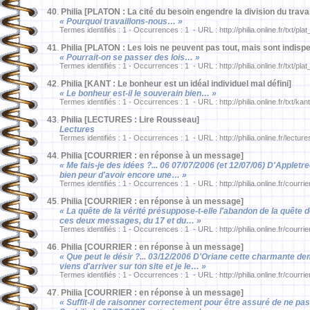
40
.
Philia [PLATON : La cité du besoin engendre la division du travai
« Pourquoi travaillons-nous… »
Termes identifiés : 1 - Occurrences : 1 - URL : http://philia.online.fr/txt/pla
41
.
Philia [PLATON : Les lois ne peuvent pas tout, mais sont indisp
« Pourrait-on se passer des lois… »
Termes identifiés : 1 - Occurrences : 1 - URL : http://philia.online.fr/txt/pla
42
.
Philia [KANT : Le bonheur est un idéal individuel mal défini]
« Le bonheur est-il le souverain bien… »
Termes identifiés : 1 - Occurrences : 1 - URL : http://philia.online.fr/txt/ka
43
.
Philia [LECTURES : Lire Rousseau]
Lectures
Termes identifiés : 1 - Occurrences : 1 - URL : http://philia.online.fr/lectur
44
.
Philia [COURRIER : en réponse à un message]
« Me fais-je des idées ?... 06 07/07/2006 (et 12/07/06) D'Appletre
bien peur d'avoir encore une… »
Termes identifiés : 1 - Occurrences : 1 - URL : http://philia.online.fr/courri
45
.
Philia [COURRIER : en réponse à un message]
« La quête de la vérité présuppose-t-elle l'abandon de la quête 
ces deux messages, du 17 et du… »
Termes identifiés : 1 - Occurrences : 1 - URL : http://philia.online.fr/courri
46
.
Philia [COURRIER : en réponse à un message]
« Que peut le désir ?... 03/12/2006 D'Oriane cette charmante de
viens d'arriver sur ton site et je le… »
Termes identifiés : 1 - Occurrences : 1 - URL : http://philia.online.fr/courrie
47
.
Philia [COURRIER : en réponse à un message]
« Suffit-il de raisonner correctement pour être assuré de ne pa