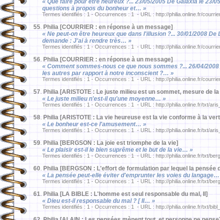
« Que faire pour être heureux ?... 23/05/2005 De Galaxia le 23/0
questions à propos du bonheur et… »
Termes identifiés : 1 - Occurrences : 1 - URL : http://philia.online.fr/courri
55
.
Philia [COURRIER : en réponse à un message]
« Ne peut-on être heureux que dans l'illusion ?... 30/01/2008 De 
demande : J'ai à rendre très… »
Termes identifiés : 1 - Occurrences : 1 - URL : http://philia.online.fr/courri
56
.
Philia [COURRIER : en réponse à un message]
« Comment sommes-nous ce que nous sommes ?... 26/04/2008 De
les autres par rapport à notre inconscient ?… »
Termes identifiés : 1 - Occurrences : 1 - URL : http://philia.online.fr/courri
57
.
Philia [ARISTOTE : Le juste milieu est un sommet, mesure de la p
« Le juste milieu n'est-il qu'une moyenne… »
Termes identifiés : 1 - Occurrences : 1 - URL : http://philia.online.fr/txt/ari
58
.
Philia [ARISTOTE : La vie heureuse est la vie conforme à la vert
« Le bonheur est-ce l'amusement… »
Termes identifiés : 1 - Occurrences : 1 - URL : http://philia.online.fr/txt/ari
59
.
Philia [BERGSON : La joie est triomphe de la vie]
« Le plaisir est-il le bien suprême et le but de la vie… »
Termes identifiés : 1 - Occurrences : 1 - URL : http://philia.online.fr/txt/be
60
.
Philia [BERGSON : L'effort de formulation par lequel la pensée d
« La pensée peut-elle éviter d'emprunter les voies du langage…
Termes identifiés : 1 - Occurrences : 1 - URL : http://philia.online.fr/txt/be
61
.
Philia [LA BIBLE : L'homme est seul responsable du mal, II]
« Dieu est-il responsable du mal ? [ II… »
Termes identifiés : 1 - Occurrences : 1 - URL : http://philia.online.fr/txt/bib
62
.
Philia [ALAIN : Les pensées mènent tout, et personne ne pense