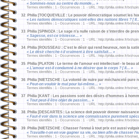
« Sommes-nous au centre du monde… »
Termes identifiés : 1 - Occurrences : 1 - URL : http://philia.online.fr/txt/sp
32
.
Philia [TOCQUEVILLE : Le pouvoir démocratique soumet les ho
« Les nations démocratiques sont-elles des nations libres ? [ II
Termes identifiés : 1 - Occurrences : 1 - URL : http://philia.online.fr/txt/to
33
.
Philia [SPINOZA : Le sage n'a nulle raison de s'interdire de pren
« Sagesse, est-ce tristesse… »
Termes identifiés : 1 - Occurrences : 1 - URL : http://philia.online.fr/txt/sp
34
.
Philia [ROUSSEAU : C'est le désir qui rend heureux, non la satis
« Le désir cherche-t-il vraiment à être satisfait… »
Termes identifiés : 1 - Occurrences : 1 - URL : http://philia.online.fr/txt/ro
35
.
Philia [PLATON : Le terme de l'amour est intellectuel - le beau a
« L'amour est-il condamné à ne désirer que le corps ? [ II… »
Termes identifiés : 1 - Occurrences : 1 - URL : http://philia.online.fr/txt/pla
36
.
Philia [NIETZSCHE : La volonté de nuire par méchanceté pure n
« Peut-on vouloir le mal pour lui-même… »
Termes identifiés : 1 - Occurrences : 1 - URL : http://philia.online.fr/txt/nie
37
.
Philia [KANT : Les passions sont des désirs d'hommes à hom
« Tout peut-il être objet de passion… »
Termes identifiés : 1 - Occurrences : 1 - URL : http://philia.online.fr/txt/ka
38
.
Philia [DESCARTES : La science doit pouvoir donner naissance 
« Faut-il voir dans la science une connaissance purement spécu
Termes identifiés : 1 - Occurrences : 1 - URL : http://philia.online.fr/txt/de
39
.
Philia [NIETZSCHE : Chasser l'ennui à tout prix est aussi vulgair
« Travaille-t-on en vue gagner sa vie, ou bien afin de chasser l'
Termes identifiés : 1 - Occurrences : 1 - URL : http://philia.online.fr/txt/nie