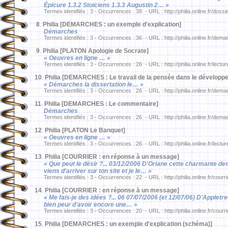
Épicure 1.3.2 Stoïciens 1.3.3 Augustin 2… »
Termes identifiés : 3 - Occurrences : 38 - URL : http://philia.online.fr/dossi
8
.
Philia [DEMARCHES : un exemple d'explication]
Démarches
Termes identifiés : 3 - Occurrences : 36 - URL : http://philia.online.fr/d
9
.
Philia [PLATON Apologie de Socrate]
« Oeuvres en ligne … »
Termes identifiés : 3 - Occurrences : 26 - URL : http://philia.online.fr/lectu
10
.
Philia [DEMARCHES : Le travail de la pensée dans le développ
« Démarches la dissertation le… »
Termes identifiés : 3 - Occurrences : 26 - URL : http://philia.online.fr/dem
11
.
Philia [DEMARCHES : Le commentaire]
Démarches
Termes identifiés : 3 - Occurrences : 26 - URL : http://philia.online.fr/d
12
.
Philia [PLATON Le Banquet]
« Oeuvres en ligne … »
Termes identifiés : 3 - Occurrences : 26 - URL : http://philia.online.fr/lect
13
.
Philia [COURRIER : en réponse à un message]
« Que peut le désir ?... 03/12/2006 D'Oriane cette charmante de
viens d'arriver sur ton site et je le… »
Termes identifiés : 3 - Occurrences : 22 - URL : http://philia.online.fr/courr
14
.
Philia [COURRIER : en réponse à un message]
« Me fais-je des idées ?... 06 07/07/2006 (et 12/07/06) D'Appletre
bien peur d'avoir encore une… »
Termes identifiés : 3 - Occurrences : 20 - URL : http://philia.online.fr/courr
15
.
Philia [DEMARCHES : un exemple d'explication (schéma)]