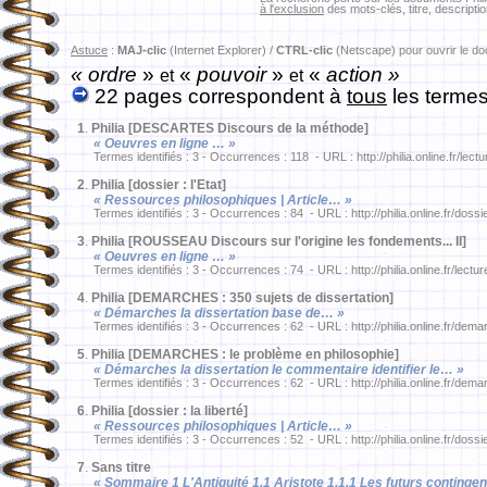
à l'exclusion
des mots-clés, titre, descriptio
Astuce
:
MAJ-clic
(Internet Explorer) /
CTRL-clic
(Netscape) pour ouvrir le d
« ordre
»
«
pouvoir
»
«
action »
et
et
22 pages correspondent à
tous
les termes
1
.
Philia [DESCARTES Discours de la méthode]
« Oeuvres en ligne … »
Termes identifiés : 3 - Occurrences : 118 - URL : http://philia.online.fr/lec
2
.
Philia [dossier : l'Etat]
« Ressources philosophiques | Article… »
Termes identifiés : 3 - Occurrences : 84 - URL : http://philia.online.fr/dossi
3
.
Philia [ROUSSEAU Discours sur l'origine les fondements... II]
« Oeuvres en ligne … »
Termes identifiés : 3 - Occurrences : 74 - URL : http://philia.online.fr/lect
4
.
Philia [DEMARCHES : 350 sujets de dissertation]
« Démarches la dissertation base de… »
Termes identifiés : 3 - Occurrences : 62 - URL : http://philia.online.fr/dema
5
.
Philia [DEMARCHES : le problème en philosophie]
« Démarches la dissertation le commentaire identifier le… »
Termes identifiés : 3 - Occurrences : 62 - URL : http://philia.online.fr/dem
6
.
Philia [dossier : la liberté]
« Ressources philosophiques | Article… »
Termes identifiés : 3 - Occurrences : 52 - URL : http://philia.online.fr/dossi
7
.
Sans titre
« Sommaire 1 L'Antiquité 1.1 Aristote 1.1.1 Les futurs contingent