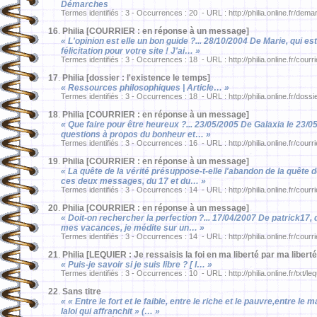
Démarches
Termes identifiés : 3 - Occurrences : 20 - URL : http://philia.online.fr/d
16
.
Philia [COURRIER : en réponse à un message]
« L'opinion est elle un bon guide ?... 28/10/2004 De Marie, qui e
félicitation pour votre site ! J'ai… »
Termes identifiés : 3 - Occurrences : 18 - URL : http://philia.online.fr/courr
17
.
Philia [dossier : l'existence le temps]
« Ressources philosophiques | Article… »
Termes identifiés : 3 - Occurrences : 18 - URL : http://philia.online.fr/dossi
18
.
Philia [COURRIER : en réponse à un message]
« Que faire pour être heureux ?... 23/05/2005 De Galaxia le 23/0
questions à propos du bonheur et… »
Termes identifiés : 3 - Occurrences : 16 - URL : http://philia.online.fr/courr
19
.
Philia [COURRIER : en réponse à un message]
« La quête de la vérité présuppose-t-elle l'abandon de la quête 
ces deux messages, du 17 et du… »
Termes identifiés : 3 - Occurrences : 14 - URL : http://philia.online.fr/courr
20
.
Philia [COURRIER : en réponse à un message]
« Doit-on rechercher la perfection ?... 17/04/2007 De patrick17, 
mes vacances, je médite sur un… »
Termes identifiés : 3 - Occurrences : 14 - URL : http://philia.online.fr/courr
21
.
Philia [LEQUIER : Je ressaisis la foi en ma liberté par ma libert
« Puis-je savoir si je suis libre ? [ I… »
Termes identifiés : 3 - Occurrences : 10 - URL : http://philia.online.fr/txt/l
22
.
Sans titre
« « Entre le fort et le faible, entre le riche et le pauvre,entre le m
laloi qui affranchit » (… »