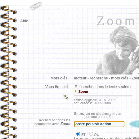
Zoom
Aide
Mots clés
:
moteur -
recherche -
mots clés -
Zoo
Vous êtes ici
:
Rechercher dans le texte seulement
Zoom
édition originale 31-07-2002
actualisée le 20-05-2008
Entrez un ou plusieurs mots
(pas une phrase !)
R
echercher dans les
Zoom
documents avec
ET
OU
La recherche porte sur les documents Phil