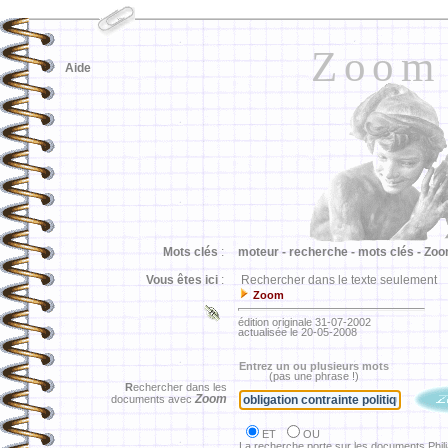
Zoom
Aide
Mots clés
:
moteur -
recherche -
mots clés -
Zoo
Vous êtes ici
:
Rechercher dans le texte seulement
Zoom
édition originale 31-07-2002
actualisée le 20-05-2008
Entrez un ou plusieurs mots
(pas une phrase !)
R
echercher dans les
Zoom
documents avec
ET
OU
La recherche porte sur les documents Phil