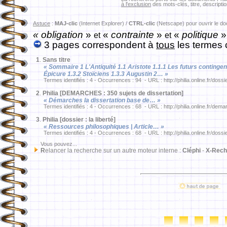
à l'exclusion
des mots-clés, titre, descriptio
Astuce
:
MAJ-clic
(Internet Explorer) /
CTRL-clic
(Netscape) pour ouvrir le d
« obligation
»
«
contrainte
»
«
politique
et
et
3 pages correspondent à
tous
les termes 
1
.
Sans titre
« Sommaire 1 L'Antiquité 1.1 Aristote 1.1.1 Les futurs contingent
Épicure 1.3.2 Stoïciens 1.3.3 Augustin 2… »
Termes identifiés : 4 - Occurrences : 94 - URL : http://philia.online.fr/dossi
2
.
Philia [DEMARCHES : 350 sujets de dissertation]
« Démarches la dissertation base de… »
Termes identifiés : 4 - Occurrences : 68 - URL : http://philia.online.fr/dema
3
.
Philia [dossier : la liberté]
« Ressources philosophiques | Article… »
Termes identifiés : 4 - Occurrences : 68 - URL : http://philia.online.fr/dossi
Vous pouvez...
R
elancer la recherche sur un autre moteur interne :
Cléphi
-
X-Rech