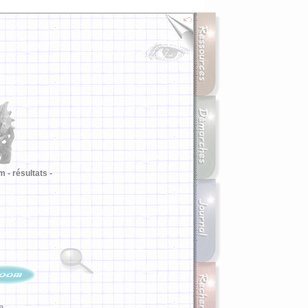
m -
résultats -
ia