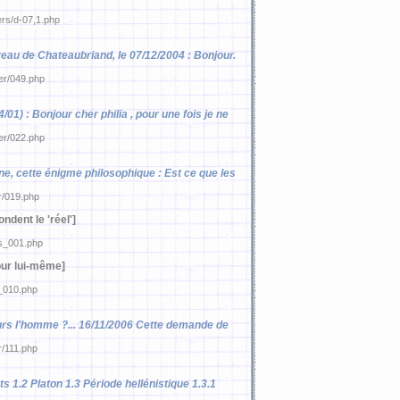
ers/d-07,1.php
veau de Chateaubriand, le 07/12/2004 : Bonjour.
ier/049.php
/01) : Bonjour cher philia , pour une fois je ne
ier/022.php
ne, cette énigme philosophique : Est ce que les
er/019.php
ondent le 'réel']
ss_001.php
our lui-même]
s_010.php
ujours l'homme ?... 16/11/2006 Cette demande de
r/111.php
s 1.2 Platon 1.3 Période hellénistique 1.3.1