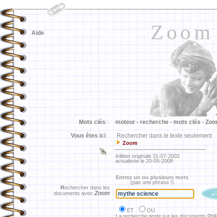
Zoom
Aide
Mots clés
:
moteur -
recherche -
mots clés -
Zoo
Vous êtes ici
:
Rechercher dans le texte seulement
Zoom
édition originale 31-07-2002
actualisée le 20-05-2008
Entrez un ou plusieurs mots
(pas une phrase !)
R
echercher dans les
Zoom
documents avec
ET
OU
La recherche porte sur les documents Phil