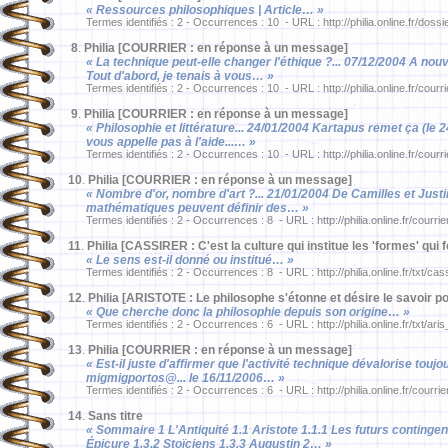
« Ressources philosophiques | Article… »
Termes identifiés : 2 - Occurrences : 10 - URL : http://philia.online.fr/dossi
8
.
Philia [COURRIER : en réponse à un message]
« La technique peut-elle changer l'éthique ?... 07/12/2004 A nou
Tout d'abord, je tenais à vous… »
Termes identifiés : 2 - Occurrences : 10 - URL : http://philia.online.fr/courr
9
.
Philia [COURRIER : en réponse à un message]
« Philosophie et littérature... 24/01/2004 Kartapus remet ça (le 24
vous appelle pas à l'aide...… »
Termes identifiés : 2 - Occurrences : 10 - URL : http://philia.online.fr/courr
10
.
Philia [COURRIER : en réponse à un message]
« Nombre d'or, nombre d'art ?... 21/01/2004 De Camilles et Justi
mathématiques peuvent définir des… »
Termes identifiés : 2 - Occurrences : 8 - URL : http://philia.online.fr/courri
11
.
Philia [CASSIRER : C'est la culture qui institue les 'formes' qui f
« Le sens est-il donné ou institué… »
Termes identifiés : 2 - Occurrences : 8 - URL : http://philia.online.fr/txt/ca
12
.
Philia [ARISTOTE : Le philosophe s'étonne et désire le savoir p
« Que cherche donc la philosophie depuis son origine… »
Termes identifiés : 2 - Occurrences : 6 - URL : http://philia.online.fr/txt/ari
13
.
Philia [COURRIER : en réponse à un message]
« Est-il juste d'affirmer que l'activité technique dévalorise to
migmigportos@... le 16/11/2006… »
Termes identifiés : 2 - Occurrences : 6 - URL : http://philia.online.fr/courrie
14
.
Sans titre
« Sommaire 1 L'Antiquité 1.1 Aristote 1.1.1 Les futurs contingent
Épicure 1.3.2 Stoïciens 1.3.3 Augustin 2… »