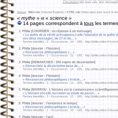
à l'exclusion
des mots-clés, titre, descriptio
Astuce
:
MAJ-clic
(Internet Explorer) /
CTRL-clic
(Netscape) pour ouvrir le d
« mythe
»
«
science »
et
14 pages correspondent à
tous
les termes
1
.
Philia [COURRIER : en réponse à un message]
« La quête de la vérité présuppose-t-elle l'abandon de la quête 
ces deux messages, du 17 et du… »
Termes identifiés : 2 - Occurrences : 24 - URL : http://philia.online.fr/courr
2
.
Philia [dossier : l'histoire]
« Ressources philosophiques |… »
Termes identifiés : 2 - Occurrences : 22 - URL : http://philia.online.fr/dossi
3
.
Philia [DEMARCHES : 350 sujets de dissertation]
« Démarches la dissertation base de… »
Termes identifiés : 2 - Occurrences : 14 - URL : http://philia.online.fr/dema
4
.
Philia [dossier : l'histoire]
« Ressources philosophiques | Article… »
Termes identifiés : 2 - Occurrences : 12 - URL : http://philia.online.fr/dossi
5
.
Philia [MARROU : L'histoire est la connaissance scientifiqueme
« L'histoire est-elle narration ou étude du passé… »
Termes identifiés : 2 - Occurrences : 12 - URL : http://philia.online.fr/txt/m
6
.
Philia [dossier : l'existence le temps]
« Ressources philosophiques | Article… »
Termes identifiés : 2 - Occurrences : 10 - URL : http://philia.online.fr/dossi
7
.
Philia [dossier : l'art]