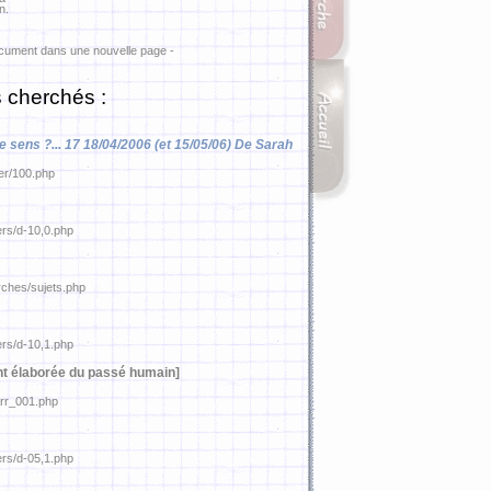
n.
ocument dans une nouvelle page -
 cherchés :
de sens ?... 17 18/04/2006 (et 15/05/06) De Sarah
ier/100.php
ers/d-10,0.php
rches/sujets.php
ers/d-10,1.php
nt élaborée du passé humain]
arr_001.php
ers/d-05,1.php