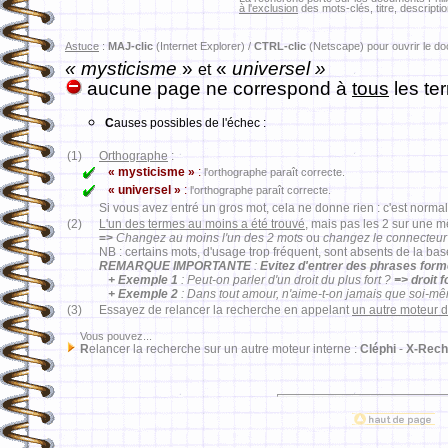
à l'exclusion
des mots-clés, titre, descriptio
Astuce
:
MAJ-clic
(Internet Explorer) /
CTRL-clic
(Netscape) pour ouvrir le d
« mysticisme
»
«
universel »
et
aucune page ne correspond à
tous
les te
C
auses possibles de l'échec :
(1)
Orthographe
:
« mysticisme »
:
l'orthographe paraît correcte.
« universel »
:
l'orthographe paraît correcte.
Si vous avez entré un gros mot, cela ne donne rien : c'est normal
(2)
L'un des termes au moins a été trouvé
, mais pas les 2 sur une 
=>
Changez au moins l'un des 2 mots
ou
changez le connecteur
NB : certains mots, d'usage trop fréquent, sont absents de la ba
REMARQUE IMPORTANTE
:
Evitez d'entrer des phrases for
+ Exemple 1
: Peut-on parler d'un droit du plus fort ?
=> droit 
+ Exemple 2
: Dans tout amour, n'aime-t-on jamais que soi-m
(3)
Essayez de relancer la recherche en appelant
un autre moteur 
Vous pouvez...
R
elancer la recherche sur un autre moteur interne :
Cléphi
-
X-Rech