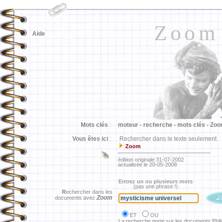
Zoom
Aide
Mots clés
:
moteur -
recherche -
mots clés -
Zoo
Vous êtes ici
:
Rechercher dans le texte seulement
Zoom
édition originale 31-07-2002
actualisée le 20-05-2008
Entrez un ou plusieurs mots
(pas une phrase !)
R
echercher dans les
Zoom
documents avec
ET
OU
La recherche porte sur les documents Phil