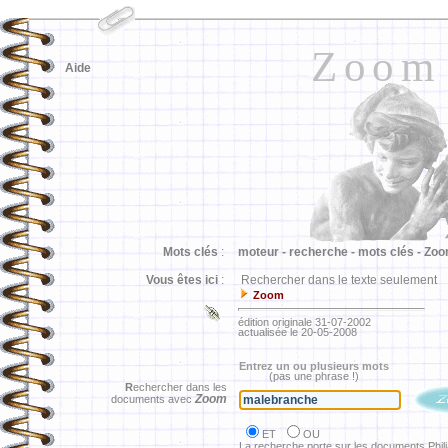
Zoom
Aide
Mots clés
:
moteur -
recherche -
mots clés -
Zoo
Vous êtes ici
:
Rechercher dans le texte seulement
Zoom
édition originale 31-07-2002
actualisée le 20-05-2008
Entrez un ou plusieurs mots
(pas une phrase !)
R
echercher dans les
Zoom
documents avec
ET
OU
La recherche porte sur les documents Phil