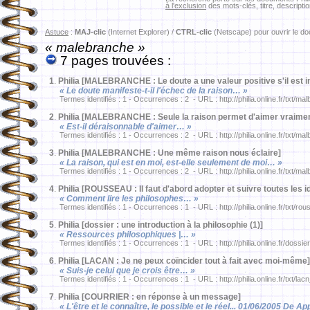
à l'exclusion
des mots-clés, titre, descriptio
Astuce
:
MAJ-clic
(Internet Explorer) /
CTRL-clic
(Netscape) pour ouvrir le d
« malebranche »
7 pages trouvées :
1
.
Philia [MALEBRANCHE : Le doute a une valeur positive s'il est in
« Le doute manifeste-t-il l'échec de la raison… »
Termes identifiés : 1 - Occurrences : 2 - URL : http://philia.online.fr/txt/ma
2
.
Philia [MALEBRANCHE : Seule la raison permet d'aimer vraimen
« Est-il déraisonnable d'aimer… »
Termes identifiés : 1 - Occurrences : 2 - URL : http://philia.online.fr/txt/ma
3
.
Philia [MALEBRANCHE : Une même raison nous éclaire]
« La raison, qui est en moi, est-elle seulement de moi… »
Termes identifiés : 1 - Occurrences : 2 - URL : http://philia.online.fr/txt/ma
4
.
Philia [ROUSSEAU : Il faut d'abord adopter et suivre toutes les 
« Comment lire les philosophes… »
Termes identifiés : 1 - Occurrences : 1 - URL : http://philia.online.fr/txt/ro
5
.
Philia [dossier : une introduction à la philosophie (1)]
« Ressources philosophiques |… »
Termes identifiés : 1 - Occurrences : 1 - URL : http://philia.online.fr/dossie
6
.
Philia [LACAN : Je ne peux coïncider tout à fait avec moi-même]
« Suis-je celui que je crois être… »
Termes identifiés : 1 - Occurrences : 1 - URL : http://philia.online.fr/txt/la
7
.
Philia [COURRIER : en réponse à un message]
« L'être et le connaître, le possible et le réel... 01/06/2005 De Ap