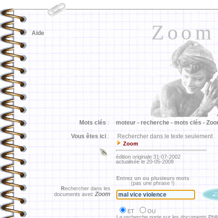
Zoom
Aide
Mots clés
:
moteur -
recherche -
mots clés -
Zoo
Vous êtes ici
:
Rechercher dans le texte seulement
Zoom
édition originale 31-07-2002
actualisée le 20-05-2008
Entrez un ou plusieurs mots
(pas une phrase !)
R
echercher dans les
Zoom
documents avec
ET
OU
La recherche porte sur les documents Phil