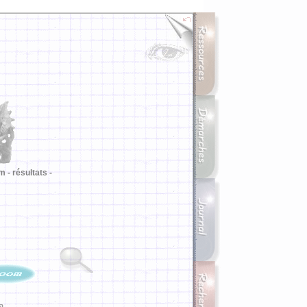
m -
résultats -
ia