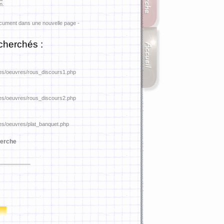
n.
ocument dans une nouvelle page -
cherchés :
ures/oeuvres/rous_discours1.php
ures/oeuvres/rous_discours2.php
ures/oeuvres/plat_banquet.php
erche