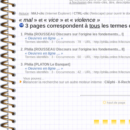
à l'exclusion
des mots-clés, titre, descriptio
Astuce
:
MAJ-clic
(Internet Explorer) /
CTRL-clic
(Netscape) pour ouvrir le d
« mal
»
«
vice
»
«
violence »
et
et
3 pages correspondent à
tous
les termes 
1
.
Philia [ROUSSEAU Discours sur l'origine les fondements... I]
« Oeuvres en ligne … »
Termes identifiés : 3 - Occurrences : 78 - URL : http://philia.online.fr/lect
2
.
Philia [ROUSSEAU Discours sur l'origine les fondements... II]
« Oeuvres en ligne … »
Termes identifiés : 3 - Occurrences : 60 - URL : http://philia.online.fr/lect
3
.
Philia [PLATON Le Banquet]
« Oeuvres en ligne … »
Termes identifiés : 3 - Occurrences : 42 - URL : http://philia.online.fr/lect
Vous pouvez...
R
elancer la recherche sur un autre moteur interne :
Cléphi
-
X-Rech