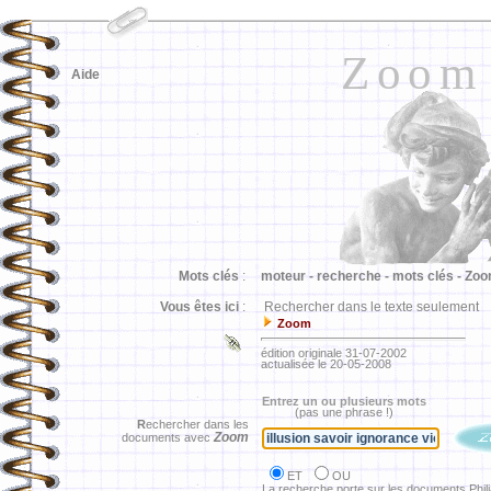
Zoom
Aide
Mots clés
:
moteur -
recherche -
mots clés -
Zoo
Vous êtes ici
:
Rechercher dans le texte seulement
Zoom
édition originale 31-07-2002
actualisée le 20-05-2008
Entrez un ou plusieurs mots
(pas une phrase !)
R
echercher dans les
Zoom
documents avec
ET
OU
La recherche porte sur les documents Phil