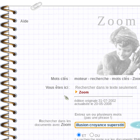
Zoom
Aide
Mots clés
:
moteur -
recherche -
mots clés -
Zoo
Vous êtes ici
:
Rechercher dans le texte seulement
Zoom
édition originale 31-07-2002
actualisée le 20-05-2008
Entrez un ou plusieurs mots
(pas une phrase !)
R
echercher dans les
Zoom
documents avec
ET
OU
La recherche porte sur les documents Phil