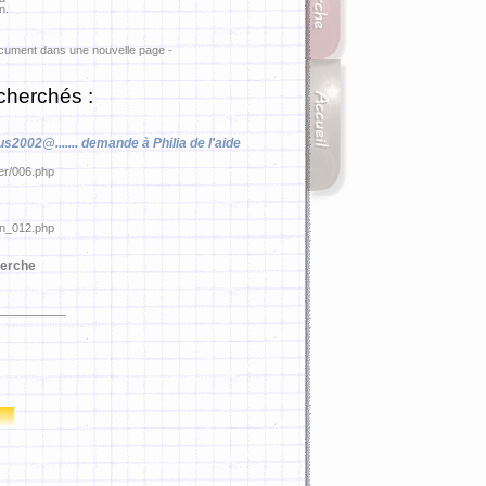
n.
ocument dans une nouvelle page -
cherchés :
2002@....... demande à Philia de l'aide
ier/006.php
pin_012.php
erche