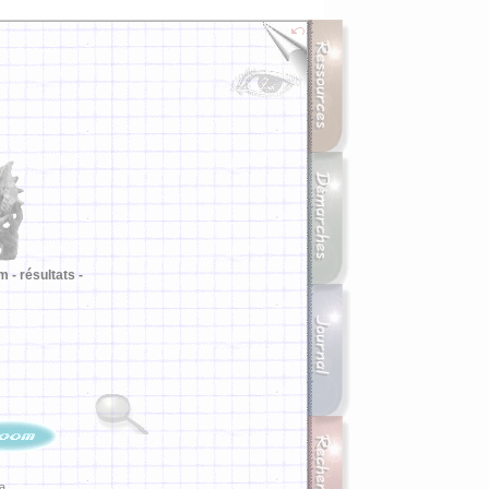
m -
résultats -
ia