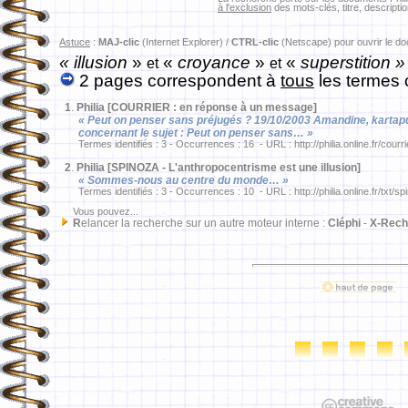
à l'exclusion
des mots-clés, titre, descriptio
Astuce
:
MAJ-clic
(Internet Explorer) /
CTRL-clic
(Netscape) pour ouvrir le d
« illusion
»
«
croyance
»
«
superstition »
et
et
2 pages correspondent à
tous
les termes 
1
.
Philia [COURRIER : en réponse à un message]
« Peut on penser sans préjugés ? 19/10/2003 Amandine, kartapus
concernant le sujet : Peut on penser sans… »
Termes identifiés : 3 - Occurrences : 16 - URL : http://philia.online.fr/courr
2
.
Philia [SPINOZA - L'anthropocentrisme est une illusion]
« Sommes-nous au centre du monde… »
Termes identifiés : 3 - Occurrences : 10 - URL : http://philia.online.fr/txt/s
Vous pouvez...
R
elancer la recherche sur un autre moteur interne :
Cléphi
-
X-Rech