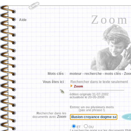
Zoom
Aide
Mots clés
:
moteur -
recherche -
mots clés -
Zoo
Vous êtes ici
:
Rechercher dans le texte seulement
Zoom
édition originale 31-07-2002
actualisée le 20-05-2008
Entrez un ou plusieurs mots
(pas une phrase !)
R
echercher dans les
Zoom
documents avec
ET
OU
La recherche porte sur les documents Phil