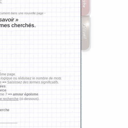
n.
ocument dans une nouvelle page -
savoir »
rmes cherchés.
.
même page.
 logique
ou
réduisez le nombre de mots.
se
=>
Saisissez des termes significatifs.
mées
.
force
.
ême ?
=> amour égoïsme
.
de recherche
(ci-dessous).
erche