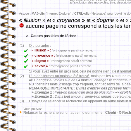
à l'exclusion
des mots-clés, titre, descriptio
Astuce
:
MAJ-clic
(Internet Explorer) /
CTRL-clic
(Netscape) pour ouvrir le d
« illusion
»
«
croyance
»
«
dogme
»
«
et
et
et
aucune page ne correspond à
tous
les te
C
auses possibles de l'échec :
(1)
Orthographe
:
« illusion »
:
l'orthographe paraît correcte.
« croyance »
:
l'orthographe paraît correcte.
« dogme »
:
l'orthographe paraît correcte.
« savoir »
:
l'orthographe paraît correcte.
Si vous avez entré un gros mot, cela ne donne rien : c'est normal
(2)
L'un des termes au moins a été trouvé
, mais pas les 4 sur une 
=>
Changez au moins l'un des 4 mots
ou
changez le connecteur
NB : certains mots, d'usage trop fréquent, sont absents de la ba
REMARQUE IMPORTANTE
:
Evitez d'entrer des phrases for
+ Exemple 1
: Peut-on parler d'un droit du plus fort ?
=> droit 
+ Exemple 2
: Dans tout amour, n'aime-t-on jamais que soi-m
(3)
Essayez de relancer la recherche en appelant
un autre moteur 
Vous pouvez...
R
elancer la recherche sur un autre moteur interne :
Cléphi
-
X-Rech