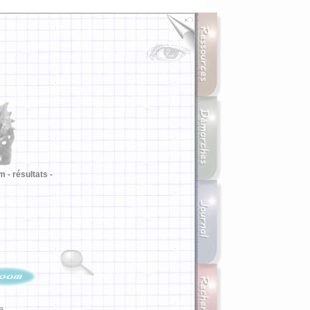
m -
résultats -
ia