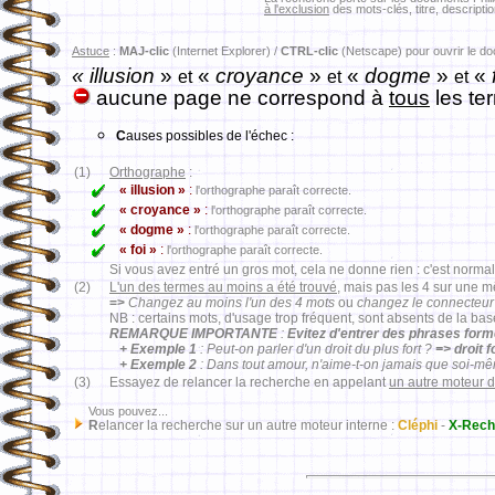
à l'exclusion
des mots-clés, titre, descriptio
Astuce
:
MAJ-clic
(Internet Explorer) /
CTRL-clic
(Netscape) pour ouvrir le d
« illusion
»
«
croyance
»
«
dogme
»
«
et
et
et
aucune page ne correspond à
tous
les te
C
auses possibles de l'échec :
(1)
Orthographe
:
« illusion »
:
l'orthographe paraît correcte.
« croyance »
:
l'orthographe paraît correcte.
« dogme »
:
l'orthographe paraît correcte.
« foi »
:
l'orthographe paraît correcte.
Si vous avez entré un gros mot, cela ne donne rien : c'est normal
(2)
L'un des termes au moins a été trouvé
, mais pas les 4 sur une 
=>
Changez au moins l'un des 4 mots
ou
changez le connecteur
NB : certains mots, d'usage trop fréquent, sont absents de la ba
REMARQUE IMPORTANTE
:
Evitez d'entrer des phrases for
+ Exemple 1
: Peut-on parler d'un droit du plus fort ?
=> droit 
+ Exemple 2
: Dans tout amour, n'aime-t-on jamais que soi-m
(3)
Essayez de relancer la recherche en appelant
un autre moteur 
Vous pouvez...
R
elancer la recherche sur un autre moteur interne :
Cléphi
-
X-Rech