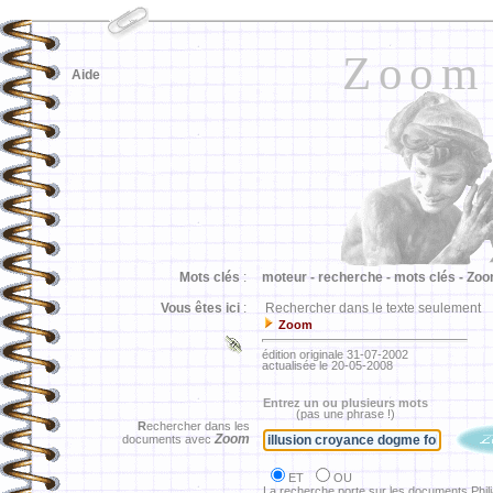
Zoom
Aide
Mots clés
:
moteur -
recherche -
mots clés -
Zoo
Vous êtes ici
:
Rechercher dans le texte seulement
Zoom
édition originale 31-07-2002
actualisée le 20-05-2008
Entrez un ou plusieurs mots
(pas une phrase !)
R
echercher dans les
Zoom
documents avec
ET
OU
La recherche porte sur les documents Phil