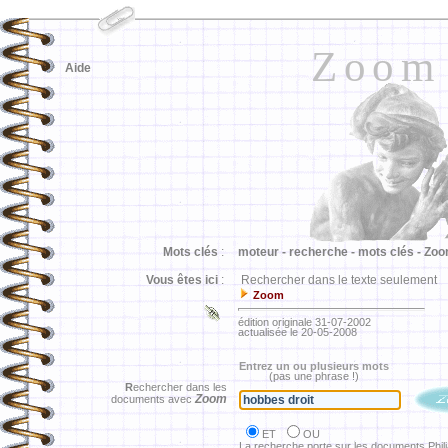
Zoom
Aide
Mots clés
:
moteur -
recherche -
mots clés -
Zoo
Vous êtes ici
:
Rechercher dans le texte seulement
Zoom
édition originale 31-07-2002
actualisée le 20-05-2008
Entrez un ou plusieurs mots
(pas une phrase !)
R
echercher dans les
Zoom
documents avec
ET
OU
La recherche porte sur les documents Phil