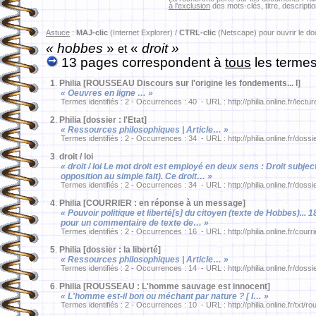
à l'exclusion
des mots-clés, titre, descriptio
Astuce
:
MAJ-clic
(Internet Explorer) /
CTRL-clic
(Netscape) pour ouvrir le d
« hobbes
»
«
droit »
et
13 pages correspondent à
tous
les termes
1
.
Philia [ROUSSEAU Discours sur l'origine les fondements... I]
« Oeuvres en ligne … »
Termes identifiés : 2 - Occurrences : 40 - URL : http://philia.online.fr/lect
2
.
Philia [dossier : l'Etat]
« Ressources philosophiques | Article… »
Termes identifiés : 2 - Occurrences : 34 - URL : http://philia.online.fr/dossi
3
.
droit / loi
« droit / loi Le mot droit est employé en deux sens : Droit subje
opposition au simple fait). Ce droit… »
Termes identifiés : 2 - Occurrences : 34 - URL : http://philia.online.fr/dossier
4
.
Philia [COURRIER : en réponse à un message]
« Pouvoir politique et liberté[s] du citoyen (texte de Hobbes)...
pour un commentaire de texte de… »
Termes identifiés : 2 - Occurrences : 16 - URL : http://philia.online.fr/courr
5
.
Philia [dossier : la liberté]
« Ressources philosophiques | Article… »
Termes identifiés : 2 - Occurrences : 14 - URL : http://philia.online.fr/dossi
6
.
Philia [ROUSSEAU : L'homme sauvage est innocent]
« L'homme est-il bon ou méchant par nature ? [ I… »
Termes identifiés : 2 - Occurrences : 10 - URL : http://philia.online.fr/txt/r