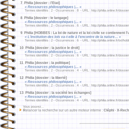
7
.
Philia [dossier : l'Etat]
« Ressources philosophiques |… »
Termes identifiés : 2 - Occurrences : 8 - URL : http://philia.online.fr/dossie
8
.
Philia [dossier : le langage]
« Ressources philosophiques |… »
Termes identifiés : 2 - Occurrences : 6 - URL : http://philia.online.fr/dossie
9
.
Philia [HOBBES : La loi de nature et la loi civile se contiennent l'
« L'institution des lois va-t-elle à l'encontre de la nature… »
Termes identifiés : 2 - Occurrences : 6 - URL : http://philia.online.fr/txt/ho
10
.
Philia [dossier : la justice le droit]
« Ressources philosophiques |… »
Termes identifiés : 2 - Occurrences : 6 - URL : http://philia.online.fr/dossie
11
.
Philia [dossier : la politique]
« Ressources philosophiques |… »
Termes identifiés : 2 - Occurrences : 4 - URL : http://philia.online.fr/dossie
12
.
Philia [dossier : la liberté]
« Ressources philosophiques |… »
Termes identifiés : 2 - Occurrences : 4 - URL : http://philia.online.fr/dossie
13
.
Philia [dossier : la société les échanges]
« Ressources philosophiques |… »
Termes identifiés : 2 - Occurrences : 4 - URL : http://philia.online.fr/dossie
Vous pouvez...
R
elancer la recherche sur un autre moteur interne :
Cléphi
-
X-Rech