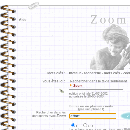
Zoom
Aide
Mots clés
:
moteur -
recherche -
mots clés -
Zoo
Vous êtes ici
:
Rechercher dans le texte seulement
Zoom
édition originale 31-07-2002
actualisée le 20-05-2008
Entrez un ou plusieurs mots
(pas une phrase !)
R
echercher dans les
Zoom
documents avec
ET
OU
La recherche porte sur les documents Phil