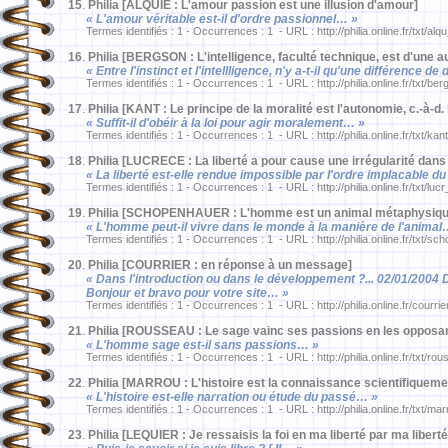
15
.
Philia [ALQUIE : L'amour passion est une illusion d'amour]
« L'amour véritable est-il d'ordre passionnel… »
Termes identifiés : 1 - Occurrences : 1 - URL : http://philia.online.fr/txt/al
16
.
Philia [BERGSON : L'intelligence, faculté technique, est d'une au
« Entre l'instinct et l'intellligence, n'y a-t-il qu'une différence d
Termes identifiés : 1 - Occurrences : 1 - URL : http://philia.online.fr/txt/be
17
.
Philia [KANT : Le principe de la moralité est l'autonomie, c.-à-d.
« Suffit-il d'obéir à la loi pour agir moralement… »
Termes identifiés : 1 - Occurrences : 1 - URL : http://philia.online.fr/txt/ka
18
.
Philia [LUCRECE : La liberté a pour cause une irrégularité dans 
« La liberté est-elle rendue impossible par l'ordre implacable 
Termes identifiés : 1 - Occurrences : 1 - URL : http://philia.online.fr/txt/luc
19
.
Philia [SCHOPENHAUER : L'homme est un animal métaphysiqu
« L'homme peut-il vivre dans le monde à la manière de l'animal
Termes identifiés : 1 - Occurrences : 1 - URL : http://philia.online.fr/txt/sc
20
.
Philia [COURRIER : en réponse à un message]
« Dans l'introduction ou dans le développement ?... 02/01/2004 
Bonjour et bravo pour votre site… »
Termes identifiés : 1 - Occurrences : 1 - URL : http://philia.online.fr/courri
21
.
Philia [ROUSSEAU : Le sage vainc ses passions en les opposan
« L'homme sage est-il sans passions… »
Termes identifiés : 1 - Occurrences : 1 - URL : http://philia.online.fr/txt/ro
22
.
Philia [MARROU : L'histoire est la connaissance scientifiquem
« L'histoire est-elle narration ou étude du passé… »
Termes identifiés : 1 - Occurrences : 1 - URL : http://philia.online.fr/txt/ma
23
.
Philia [LEQUIER : Je ressaisis la foi en ma liberté par ma libert