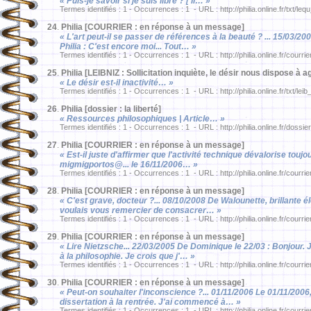
« Puis-je savoir si je suis libre ? [ II… »
Termes identifiés : 1 - Occurrences : 1 - URL : http://philia.online.fr/txt/le
24
.
Philia [COURRIER : en réponse à un message]
« L'art peut-il se passer de références à la beauté ? ... 15/03/
Philia : C'est encore moi... Tout… »
Termes identifiés : 1 - Occurrences : 1 - URL : http://philia.online.fr/courri
25
.
Philia [LEIBNIZ : Sollicitation inquiète, le désir nous dispose à ag
« Le désir est-il inactivité… »
Termes identifiés : 1 - Occurrences : 1 - URL : http://philia.online.fr/txt/lei
26
.
Philia [dossier : la liberté]
« Ressources philosophiques | Article… »
Termes identifiés : 1 - Occurrences : 1 - URL : http://philia.online.fr/dossie
27
.
Philia [COURRIER : en réponse à un message]
« Est-il juste d'affirmer que l'activité technique dévalorise to
migmigportos@... le 16/11/2006… »
Termes identifiés : 1 - Occurrences : 1 - URL : http://philia.online.fr/courrie
28
.
Philia [COURRIER : en réponse à un message]
« C'est grave, docteur ?... 08/10/2008 De Walounette, brillante é
voulais vous remercier de consacrer… »
Termes identifiés : 1 - Occurrences : 1 - URL : http://philia.online.fr/courri
29
.
Philia [COURRIER : en réponse à un message]
« Lire Nietzsche... 22/03/2005 De Dominique le 22/03 : Bonjour. J
à la philosophie. Je crois que j'… »
Termes identifiés : 1 - Occurrences : 1 - URL : http://philia.online.fr/courri
30
.
Philia [COURRIER : en réponse à un message]
« Peut-on souhaiter l'inconscience ?... 01/11/2006 Le 01/11/2006
dissertation à la rentrée. J'ai commencé à… »
Termes identifiés : 1 - Occurrences : 1 - URL : http://philia.online.fr/courrie