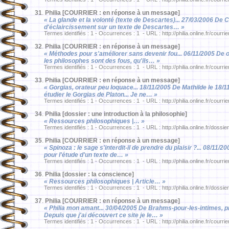
31
.
Philia [COURRIER : en réponse à un message]
« La glande et la volonté (texte de Descartes)... 27/03/2006 De 
d'éclaircissement sur un texte de Descartes… »
Termes identifiés : 1 - Occurrences : 1 - URL : http://philia.online.fr/courri
32
.
Philia [COURRIER : en réponse à un message]
« Méthodes pour s'améliorer sans devenir fou... 06/11/2005 De o
les philosophes sont des fous, qu'ils… »
Termes identifiés : 1 - Occurrences : 1 - URL : http://philia.online.fr/courri
33
.
Philia [COURRIER : en réponse à un message]
« Gorgias, orateur peu loquace... 18/11/2005 De Mathilde le 18/11
étudier le Gorgias de Platon... Je ne… »
Termes identifiés : 1 - Occurrences : 1 - URL : http://philia.online.fr/courri
34
.
Philia [dossier : une introduction à la philosophie]
« Ressources philosophiques |… »
Termes identifiés : 1 - Occurrences : 1 - URL : http://philia.online.fr/dossie
35
.
Philia [COURRIER : en réponse à un message]
« Spinoza : le sage s'interdit-il de prendre du plaisir ?... 08/11/20
pour l'étude d'un texte de… »
Termes identifiés : 1 - Occurrences : 1 - URL : http://philia.online.fr/courri
36
.
Philia [dossier : la conscience]
« Ressources philosophiques | Article… »
Termes identifiés : 1 - Occurrences : 1 - URL : http://philia.online.fr/dossie
37
.
Philia [COURRIER : en réponse à un message]
« Philia mon amant... 30/04/2005 De Brahms-pour-les-intimes, pr
Depuis que j'ai découvert ce site je le… »
Termes identifiés : 1 - Occurrences : 1 - URL : http://philia.online.fr/courri