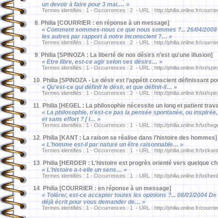
un devoir à faire pour 3 mai.… »
Termes identifiés : 1 - Occurrences : 2 - URL : http://philia.online.fr/courri
8
.
Philia [COURRIER : en réponse à un message]
« Comment sommes-nous ce que nous sommes ?... 26/04/2008 De
les autres par rapport à notre inconscient ?… »
Termes identifiés : 1 - Occurrences : 2 - URL : http://philia.online.fr/courri
9
.
Philia [SPINOZA : La liberté de nos désirs n'est qu'une illusion]
« Etre libre, est-ce agir selon ses désirs… »
Termes identifiés : 1 - Occurrences : 2 - URL : http://philia.online.fr/txt/sp
10
.
Philia [SPINOZA - Le désir est l'appétit conscient définissant po
« Qu'est-ce qui définit le désir, et que définit-il… »
Termes identifiés : 1 - Occurrences : 2 - URL : http://philia.online.fr/txt/sp
11
.
Philia [HEGEL : La philosophie nécessite un long et patient travai
« La philosophie, n'est-ce pas la pensée spontanée, ou inspirée
et sans effort ? [ I… »
Termes identifiés : 1 - Occurrences : 1 - URL : http://philia.online.fr/txt/he
12
.
Philia [KANT : La raison se réalise dans l'histoire des hommes]
« L'homme est-il par nature un être raisonnable… »
Termes identifiés : 1 - Occurrences : 1 - URL : http://philia.online.fr/txt/ka
13
.
Philia [HERDER : L'histoire est progrès orienté vers quelque ch
« L'histoire a-t-elle un sens… »
Termes identifiés : 1 - Occurrences : 1 - URL : http://philia.online.fr/txt/he
14
.
Philia [COURRIER : en réponse à un message]
« Tolérer, est-ce accepter toutes les opinions ?... 08/03/2004 De 
déjà écrit pour vous demander de… »
Termes identifiés : 1 - Occurrences : 1 - URL : http://philia.online.fr/courri