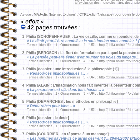
à l'exclusion
des mots-clés, titre, descriptio
Astuce
:
MAJ-clic
(Internet Explorer) /
CTRL-clic
(Netscape) pour ouvrir le d
« effort »
42 pages trouvées :
1
.
Philia [SCHOPENHAUER : La vie oscille, comme un pendule, de la 
« Le désir peut-il être comblé et la satisfaction nous combler ? [
Termes identifiés : 1 - Occurrences : 4 - URL : http://philia.online.fr/txt/sc
2
.
Philia [BERGSON : L'effort de formulation par lequel la pensée d
« La pensée peut-elle éviter d'emprunter les voies du langage…
Termes identifiés : 1 - Occurrences : 4 - URL : http://philia.online.fr/txt/be
3
.
Philia [dossier : une introduction à la philosophie (1)]
« Ressources philosophiques |… »
Termes identifiés : 1 - Occurrences : 3 - URL : http://philia.online.fr/dossie
4
.
Philia [ALAIN : L'imagination nous fait inventer la pesanteur co
« La pesanteur est-elle dans les choses… »
Termes identifiés : 1 - Occurrences : 3 - URL : http://philia.online.fr/txt/ala
5
.
Philia [DEMARCHES : les méthodes en philosophie]
« Démarches pour bien… »
Termes identifiés : 1 - Occurrences : 3 - URL : http://philia.online.fr/dema
6
.
Philia [dossier : le désir]
« Ressources philosophiques |… »
Termes identifiés : 1 - Occurrences : 3 - URL : http://philia.online.fr/dossie
7
.
Philia [COURRIER : en réponse à un message]
« Les hommes savent-ils ce qu'ils désirent ?... 20/04/2007 D'Elodi