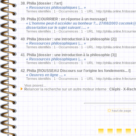
38
.
Philia [dossier : l'art]
« Ressources philosophiques |… »
Termes identifiés : 1 - Occurrences : 1 - URL : http://philia.online.fr/dossie
39
.
Philia [COURRIER : en réponse à un message]
« L'homme peut-il accéder au bonheur ?... 27/08/2003 cocotek@..
dissertation sur le sujet suivant :… »
Termes identifiés : 1 - Occurrences : 1 - URL : http://philia.online.fr/courri
40
.
Philia [dossier : une introduction à la philosophie (2)]
« Ressources philosophiques |… »
Termes identifiés : 1 - Occurrences : 1 - URL : http://philia.online.fr/dossie
41
.
Philia [dossier : une introduction à la philosophie (3)]
« Ressources philosophiques |… »
Termes identifiés : 1 - Occurrences : 1 - URL : http://philia.online.fr/dossie
42
.
Philia [ROUSSEAU Discours sur l'origine les fondements... I]
« Oeuvres en ligne … »
Termes identifiés : 1 - Occurrences : 1 - URL : http://philia.online.fr/lectu
Vous pouvez...
R
elancer la recherche sur un autre moteur interne :
Cléphi
-
X-Rech