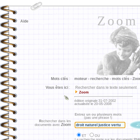
Zoom
Aide
Mots clés
:
moteur -
recherche -
mots clés -
Zoo
Vous êtes ici
:
Rechercher dans le texte seulement
Zoom
édition originale 31-07-2002
actualisée le 20-05-2008
Entrez un ou plusieurs mots
(pas une phrase !)
R
echercher dans les
Zoom
documents avec
ET
OU
La recherche porte sur les documents Phil