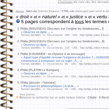
à l'exclusion
des mots-clés, titre, descriptio
Astuce
:
MAJ-clic
(Internet Explorer) /
CTRL-clic
(Netscape) pour ouvrir le d
« droit
»
«
naturel
»
«
justice
»
«
vertu 
et
et
et
5 pages correspondent à
tous
les termes 
1
.
Philia [ROUSSEAU Discours sur l'origine les fondements... I]
« Oeuvres en ligne … »
Termes identifiés : 4 - Occurrences : 284 - URL : http://philia.online.fr/lec
2
.
Philia [ROUSSEAU Discours sur l'origine les fondements... II]
« Oeuvres en ligne … »
Termes identifiés : 4 - Occurrences : 218 - URL : http://philia.online.fr/lec
3
.
Philia [COURRIER : en réponse à un message]
« Aquel type d'égalité renvoie l'exigence de justice ?... 01/02
commencer à composer sur ce sujet : A… »
Termes identifiés : 4 - Occurrences : 96 - URL : http://philia.online.fr/courr
4
.
Philia [PLATON Le Banquet]
« Oeuvres en ligne … »
Termes identifiés : 4 - Occurrences : 66 - URL : http://philia.online.fr/lect
5
.
Philia [dossier : l'histoire]
« Ressources philosophiques | Article… »
Termes identifiés : 4 - Occurrences : 40 - URL : http://philia.online.fr/dossi
Vous pouvez...
R
elancer la recherche sur un autre moteur interne :
Cléphi
-
X-Rech